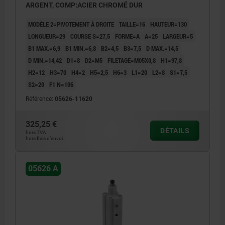
ARGENT, COMP:ACIER CHROMÉ DUR
MODÈLE 2=PIVOTEMENT À DROITE
TAILLE=16
HAUTEUR=130
LONGUEUR=29
COURSE S=27,5
FORME=A
A=25
LARGEUR=5
B1 MAX.=6,9
B1 MIN.=6,8
B2=4,5
B3=7,5
D MAX.=14,5
D MIN.=14,42
D1=8
D2=M5
FILETAGE=M05X0,8
H1=97,8
H2=12
H3=70
H4=2
H5=2,5
H6=3
L1=20
L2=8
S1=7,5
S2=20
F1 N=106
Référence:
05626-11620
325,25 €
DÉTAILS
hors TVA
hors frais d’envoi
05626 A