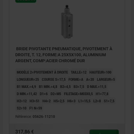
BRIDE PIVOTANTE PNEUMATIQUE, PIVOTEMENT À
DROITE, T. 12, FORME:A 25X5X100, ALUMINIUM
ARGENT, COMP:ACIER CHROMÉ DUR
MODÈLE 2=PIVOTEMENT À DROITE
TAILLE=12
HAUTEUR=100
LONGUEUR=25
COURSE S=17,5
FORME=A
A=20
LARGEUR=5
B1 MAX.=4,9
B1 MIN.=4,8
B2=4,5
B3=7,5
D MAX.=11,5
D MIN.=11,42
D1=6
D2=M5
FILETAGE=M03X0,5
H1=77,8
H2=12
H3=51
H4=2
H5=2,5
H6=3
L1=15,5
L2=8
S1=7,5
S2=10
F1 N=59
Référence:
05626-11210
317,86 €