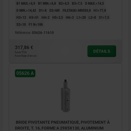
B1 MAX.=6,9
B1 MIN.=6,8
B2=4,5
B3=7,5
D MAX.=14,5
D MIN.=14,42
D1=8
D2=M5
FILETAGE=M05X0,8
H1=77,8
H2=12
H3=51
H4=2
H5=2,5
H6=3
L1=20
L2=8
S1=7,5
S2=10
F1 N=106
Référence:
05626-11610
317,86 €
DÉTAILS
hors TVA
hors frais d’envoi
05626 A
BRIDE PIVOTANTE PNEUMATIQUE, PIVOTEMENT À
DROITE, T. 16, FORME:A 29X5X130, ALUMINIUM