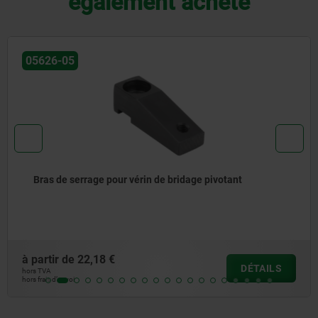
également acheté
05332
Sauterelle pneumatique verticale avec vérin monté
verticalement, pièces de levier en acier zingué
à partir de
378,45 €
DÉTAIL
hors TVA
hors frais d’envoi