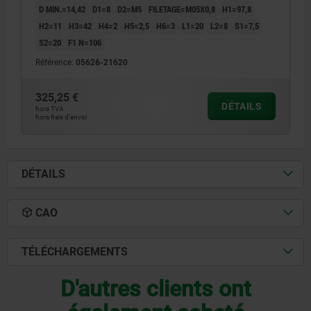
D MIN.=14,42
D1=8
D2=M5
FILETAGE=M05X0,8
H1=97,8
H2=11
H3=42
H4=2
H5=2,5
H6=3
L1=20
L2=8
S1=7,5
S2=20
F1 N=106
Référence:
05626-21620
325,25 €
DÉTAILS
hors TVA
hors frais d’envoi
DÉTAILS
CAO
TÉLÉCHARGEMENTS
D'autres clients ont