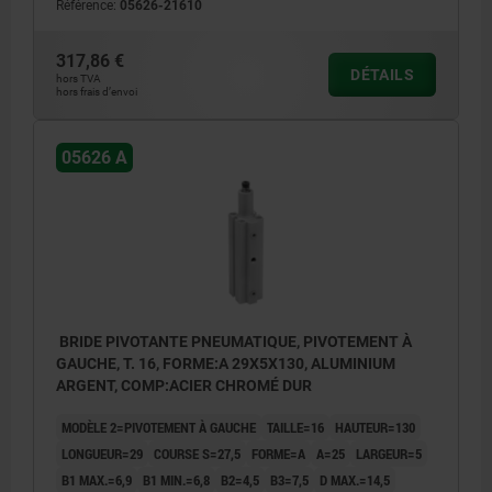
Référence:
05626-21610
317,86 €
DÉTAILS
hors TVA
hors frais d’envoi
05626 A
BRIDE PIVOTANTE PNEUMATIQUE, PIVOTEMENT À
GAUCHE, T. 16, FORME:A 29X5X130, ALUMINIUM
ARGENT, COMP:ACIER CHROMÉ DUR
MODÈLE 2=PIVOTEMENT À GAUCHE
TAILLE=16
HAUTEUR=130
LONGUEUR=29
COURSE S=27,5
FORME=A
A=25
LARGEUR=5
B1 MAX.=6,9
B1 MIN.=6,8
B2=4,5
B3=7,5
D MAX.=14,5