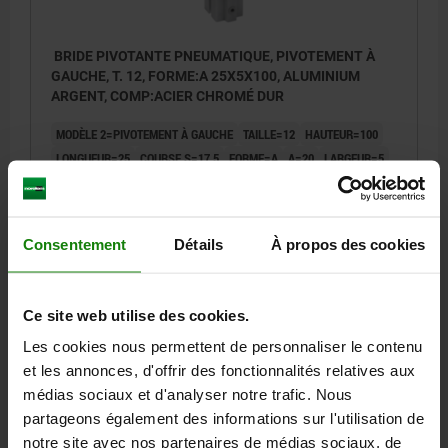
BRIDE PIVOTANTE PNEUMATIQUE, PIVOTEMENT À
GAUCHE, T. 12, FORME:A 25X5X100, ALUMINIUM
ARGENT, COMP:ACIER CHROMÉ DUR
MODÈLE 2=PIVOTEMENT À GAUCHE
TAILLE=12
HAUTEUR=100
LONGUEUR=25
COURSE S=17,5
FORME=A
A=20
LARGEUR=5
B1 MAX.=4,9
B1 MIN.=4,8
B2=4,5
B3=7,5
D MAX.=11,5
D MIN.=11,42
D1=6
D2=M5
FILETAGE=M03X0,5
H1=77,8
H2=12
H3=51
H4=2
H5=2,5
H6=3
L1=15,5
L2=8
S1=7,5
Consentement
Détails
À propos des cookies
S2=10
F1 N=59
Référence:
05626-21210
Ce site web utilise des cookies.
317,86 €
Les cookies nous permettent de personnaliser le contenu
DÉTAILS
hors TVA
hors frais d’envoi
et les annonces, d'offrir des fonctionnalités relatives aux
médias sociaux et d'analyser notre trafic. Nous
partageons également des informations sur l'utilisation de
05626 A
notre site avec nos partenaires de médias sociaux, de