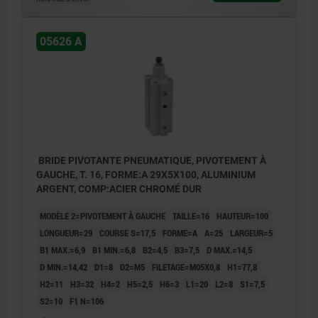
05626 A
BRIDE PIVOTANTE PNEUMATIQUE, PIVOTEMENT À
GAUCHE, T. 16, FORME:A 29X5X100, ALUMINIUM
ARGENT, COMP:ACIER CHROMÉ DUR
MODÈLE 2=PIVOTEMENT À GAUCHE
TAILLE=16
HAUTEUR=100
LONGUEUR=29
COURSE S=17,5
FORME=A
A=25
LARGEUR=5
B1 MAX.=6,9
B1 MIN.=6,8
B2=4,5
B3=7,5
D MAX.=14,5
D MIN.=14,42
D1=8
D2=M5
FILETAGE=M05X0,8
H1=77,8
H2=11
H3=32
H4=2
H5=2,5
H6=3
L1=20
L2=8
S1=7,5
S2=10
F1 N=106