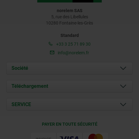
norelem SAS
5, rue des Libellules
10280 Fontaine-les-Grès
Standard
+33 3 25 71 89 30
info@norelem.fr
Société
À propos de nous
Téléchargement
Actualités
Documents
SERVICE
Contact
Conditions de livraison
PAYER EN TOUTE SÉCURITÉ
Certification