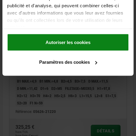
publicité et d'analyse, qui peuvent combiner celles-ci
avec d'autres informations que vous leur avez fournies
ou qu'ils ont collectées lors de votre utilisation de leurs
services.
Autoriser les cookies
BRIDE PIVOTANTE PNEUMATIQUE, PIVOTEMENT À
GAUCHE, T. 12, FORME:A 25X5X130, ALUMINIUM
ARGENT, COMP:ACIER CHROMÉ DUR
Paramètres des cookies
MODÈLE 2=PIVOTEMENT À GAUCHE
TAILLE=12
HAUTEUR=130
LONGUEUR=25
COURSE S=27,5
FORME=A
A=20
LARGEUR=5
B1 MAX.=4,9
B1 MIN.=4,8
B2=4,5
B3=7,5
D MAX.=11,5
D MIN.=11,42
D1=6
D2=M5
FILETAGE=M03X0,5
H1=97,8
H2=12
H3=70
H4=2
H5=2,5
H6=3
L1=15,5
L2=8
S1=7,5
S2=20
F1 N=59
Référence:
05626-21220
325,25 €
DÉTAILS
hors TVA
hors frais d’envoi