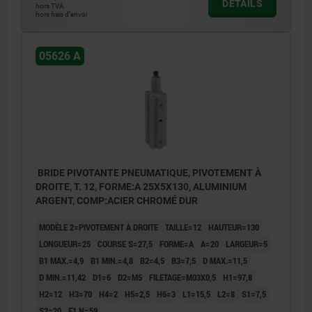
DÉTAILS
1) Serrage
hors TVA
hors frais d’envoi
2) Desserrage
3) Course d'approche
05626 A
4) Course de serrage
5) Desserré
6) Serré
7) Pivotant à gauche
8) Pivotant à droite
BRIDE PIVOTANTE PNEUMATIQUE, PIVOTEMENT À
DROITE, T. 12, FORME:A 25X5X130, ALUMINIUM
ARGENT, COMP:ACIER CHROMÉ DUR
MODÈLE 2=PIVOTEMENT À DROITE
TAILLE=12
HAUTEUR=130
LONGUEUR=25
COURSE S=27,5
FORME=A
A=20
LARGEUR=5
B1 MAX.=4,9
B1 MIN.=4,8
B2=4,5
B3=7,5
D MAX.=11,5
D MIN.=11,42
D1=6
D2=M5
FILETAGE=M03X0,5
H1=97,8
H2=12
H3=70
H4=2
H5=2,5
H6=3
L1=15,5
L2=8
S1=7,5
S2=20
F1 N=59