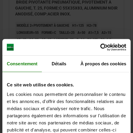
BRIDE PIVOTANTE PNEUMATIQUE, PIVOTEMENT À
GAUCHE, T. 25, FORME:C 55X35X83, ALUMINIUM NOIR
ANODISÉ, COMP:ACIER INOX.
MODÈLE 2=PIVOTEMENT À GAUCHE
H1=125
H2=78
LONGUEUR=55
FORME=C
TAILLE=25
A=50
A1=7,5
A2=15
A3=40
A4=20
A5=17
LARGEUR=35
D=14
D1=M8
D2=6,5
D3=M8
D4=M5
D5=8,5
HAUTEUR=83
H3=17
H4=44,5
H5=32
COURSE S=27
S1=15
S2=12
T=5
P1=20
F1 N=170
Référence:
05610-2251
Consentement
Détails
À propos des cookies
368,57 €
DÉTAILS
hors TVA
Ce site web utilise des cookies.
hors frais d’envoi
Les cookies nous permettent de personnaliser le contenu
et les annonces, d'offrir des fonctionnalités relatives aux
05610 C
médias sociaux et d'analyser notre trafic. Nous
partageons également des informations sur l'utilisation de
notre site avec nos partenaires de médias sociaux, de
publicité et d'analyse, qui peuvent combiner celles-ci