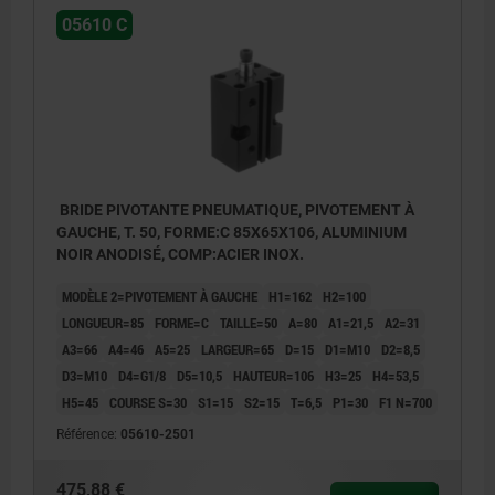
05610 C
BRIDE PIVOTANTE PNEUMATIQUE, PIVOTEMENT À
GAUCHE, T. 50, FORME:C 85X65X106, ALUMINIUM
NOIR ANODISÉ, COMP:ACIER INOX.
MODÈLE 2=PIVOTEMENT À GAUCHE
H1=162
H2=100
LONGUEUR=85
FORME=C
TAILLE=50
A=80
A1=21,5
A2=31
A3=66
A4=46
A5=25
LARGEUR=65
D=15
D1=M10
D2=8,5
D3=M10
D4=G1/8
D5=10,5
HAUTEUR=106
H3=25
H4=53,5
H5=45
COURSE S=30
S1=15
S2=15
T=6,5
P1=30
F1 N=700
Référence:
05610-2501
475,88 €