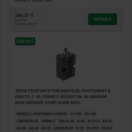
Référence:
05610-1401
396,57 €
DÉTAILS
hors TVA
hors frais d’envoi
05610 C
BRIDE PIVOTANTE PNEUMATIQUE, PIVOTEMENT À
DROITE, T. 50, FORME:C 85X65X106, ALUMINIUM
NOIR ANODISÉ, COMP:ACIER INOX.
MODÈLE 2=PIVOTEMENT À DROITE
H1=162
H2=100
LONGUEUR=85
FORME=C
TAILLE=50
A=80
A1=21,5
A2=31
A3=66
A4=46
A5=25
LARGEUR=65
D=20
D1=M10
D2=8,5