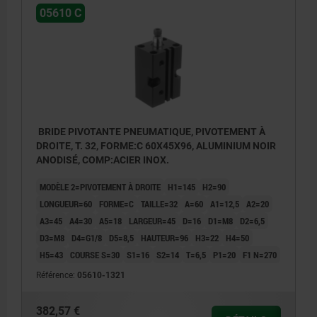
05610 C
BRIDE PIVOTANTE PNEUMATIQUE, PIVOTEMENT À
DROITE, T. 32, FORME:C 60X45X96, ALUMINIUM NOIR
ANODISÉ, COMP:ACIER INOX.
MODÈLE 2=PIVOTEMENT À DROITE
H1=145
H2=90
LONGUEUR=60
FORME=C
TAILLE=32
A=60
A1=12,5
A2=20
A3=45
A4=30
A5=18
LARGEUR=45
D=16
D1=M8
D2=6,5
D3=M8
D4=G1/8
D5=8,5
HAUTEUR=96
H3=22
H4=50
H5=43
COURSE S=30
S1=16
S2=14
T=6,5
P1=20
F1 N=270
Référence:
05610-1321
382,57 €