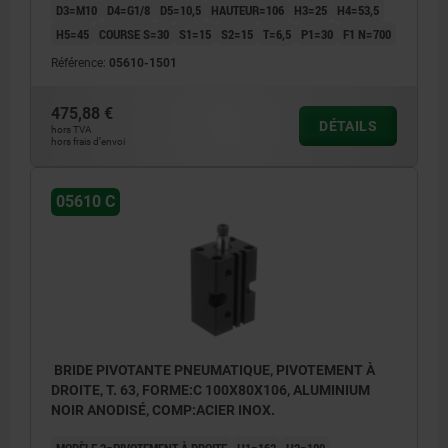
D3=M10
D4=G1/8
D5=10,5
HAUTEUR=106
H3=25
H4=53,5
H5=45
COURSE S=30
S1=15
S2=15
T=6,5
P1=30
F1 N=700
Référence:
05610-1501
475,88 €
DÉTAILS
hors TVA
hors frais d’envoi
05610 C
BRIDE PIVOTANTE PNEUMATIQUE, PIVOTEMENT À
DROITE, T. 63, FORME:C 100X80X106, ALUMINIUM
NOIR ANODISÉ, COMP:ACIER INOX.
MODÈLE 2=PIVOTEMENT À DROITE
H1=162
H2=100