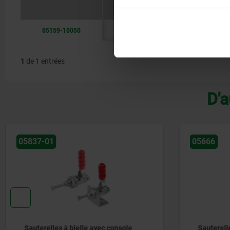
Forme
Course S
05159-10050
A
16
1
de 1 entrées
D'a
05837-01
05666
Sauterelles à bielle avec console
Sauterell