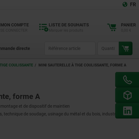
FR
MON COMPTE
LISTE DE SOUHAITS
PANIER
SE CONNECTER
Marquer les produits
0,00 €
productCode
qty
mande directe
 TIGE COULISSANTE
MINI SAUTERELLE À TIGE COULISSANTE, FORME A
ante, forme A
e montage et de dispositif de maintien
, technique de soudage, usinage du métal et du bois, industrie du