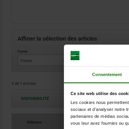
Affiner la sélection des articles
Forme
Course S
A
16
Consentement
1
de 1 entrées
Ce site web utilise des cook
DISPONIBILITÉ
Les disponibilités sont actualisées plus
Les cookies nous permettent d
sociaux et d'analyser notre t
partenaires de médias sociaux
Référence
vous leur avez fournies ou qu'