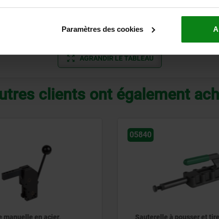
Force de maintien F2 N
Force de maintien F1 N
500
500
Paramètres des cookies
A
AGRANDIR LE TABLEAU
utres clients ont également ac
05840
e manuelle en acier,
Sauterelle à pousser et tir