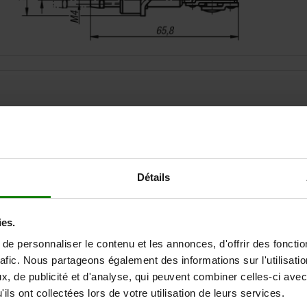
Force de maintien F2 N
Force de maintien F1 N
500
500
Détails
AGRANDIR LE TABLEAU
ies.
Expédié immédiate
ieurs fois par jour à intervalles réguliers.
Expédition sous 1
e personnaliser le contenu et les annonces, d'offrir des fonctio
rafic. Nous partageons également des informations sur l'utilisati
, de publicité et d'analyse, qui peuvent combiner celles-ci avec
ils ont collectées lors de votre utilisation de leurs services.