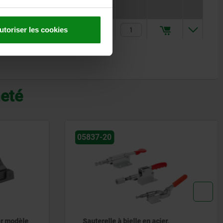
20,19 €
utoriser les cookies
heté
05837-20
er modèle
Sauterelle à bielle en acier,