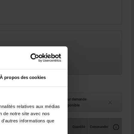
À propos des cookies
ment (en stock)
Délai de livraison sur demande
 à 2 semaines
Actuellement indisponible
nnalités relatives aux médias
on de notre site avec nos
 d'autres informations que
Disponibilité
CAO
Quantité
Commander
Prix