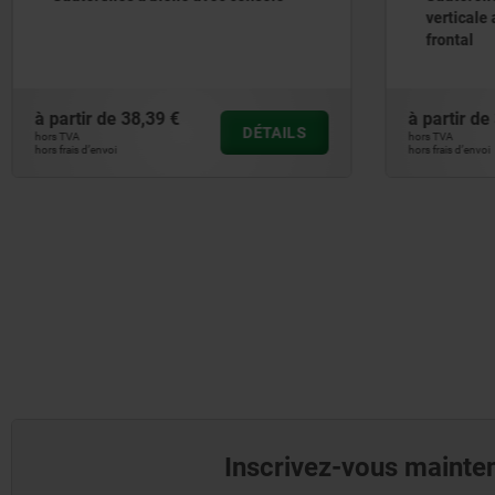
verticale
frontal
à partir de
38,39 €
à partir de
DÉTAILS
hors TVA
hors TVA
hors frais d’envoi
hors frais d’envoi
Inscrivez-vous mainten