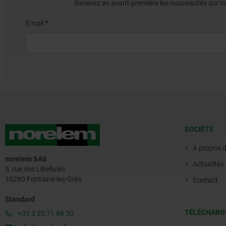
Recevez en avant-première les nouveautés sur nos 
SOCIÉTÉ
À propos 
norelem SAS
Actualités
5, rue des Libellules
10280 Fontaine-les-Grès
Contact
Standard
TÉLÉCHARG
+33 3 25 71 89 30