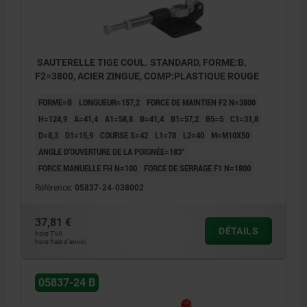
SAUTERELLE TIGE COUL. STANDARD, FORME:B,
F2=3800, ACIER ZINGUE, COMP:PLASTIQUE ROUGE
FORME=B
LONGUEUR=157,2
FORCE DE MAINTIEN F2 N=3800
H=124,9
A=41,4
A1=58,8
B=41,4
B1=57,2
B5=5
C1=31,8
D=8,3
D1=15,9
COURSE S=42
L1=78
L2=40
M=M10X50
ANGLE D’OUVERTURE DE LA POIGNÉE=183°
FORCE MANUELLE FH N=100
FORCE DE SERRAGE F1 N=1800
Référence:
05837-24-038002
37,81 €
DÉTAILS
hors TVA
hors frais d’envoi
05837-24 B