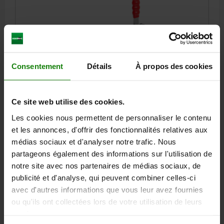
Consentement
Détails
À propos des cookies
SAUTERELLE TIGE COUL. STANDARD, FORME:B,
F2=6675, ACIER ZINGUE, COMP:PLASTIQUE ROUGE
FORME=B
LONGUEUR=235,6
FORCE DE MAINTIEN F2 N=6675
Ce site web utilise des cookies.
H=174
A=50,8
A1=73,2
B=50,8
B1=71,4
B5=6,4
C1=44,4
Les cookies nous permettent de personnaliser le contenu
D=8,3
D1=18,9
COURSE S=60
L1=118,4
L2=50
M=M12X50
et les annonces, d'offrir des fonctionnalités relatives aux
ANGLE D’OUVERTURE DE LA POIGNÉE=183°
médias sociaux et d'analyser notre trafic. Nous
FORCE MANUELLE FH N=140
FORCE DE SERRAGE F1 N=3000
partageons également des informations sur l'utilisation de
Référence:
05837-24-066752
notre site avec nos partenaires de médias sociaux, de
publicité et d'analyse, qui peuvent combiner celles-ci
71,16 €
DÉTAILS
avec d'autres informations que vous leur avez fournies
hors TVA
hors frais d’envoi
ou qu'ils ont collectées lors de votre utilisation de leurs
services.