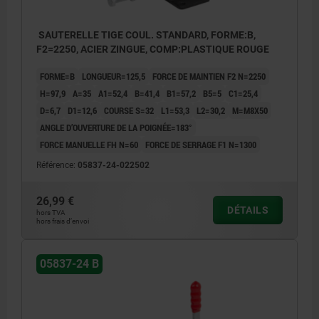
SAUTERELLE TIGE COUL. STANDARD, FORME:B,
F2=2250, ACIER ZINGUE, COMP:PLASTIQUE ROUGE
FORME=B
LONGUEUR=125,5
FORCE DE MAINTIEN F2 N=2250
H=97,9
A=35
A1=52,4
B=41,4
B1=57,2
B5=5
C1=25,4
D=6,7
D1=12,6
COURSE S=32
L1=53,3
L2=30,2
M=M8X50
ANGLE D’OUVERTURE DE LA POIGNÉE=183°
FORCE MANUELLE FH N=60
FORCE DE SERRAGE F1 N=1300
Référence:
05837-24-022502
26,99 €
DÉTAILS
hors TVA
hors frais d’envoi
05837-24 B