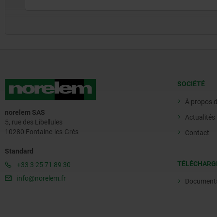
SOCIÉTÉ
À propos 
norelem SAS
Actualités
5, rue des Libellules
10280 Fontaine-les-Grès
Contact
Standard
TÉLÉCHARG
+33 3 25 71 89 30
info@norelem.fr
Document