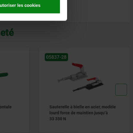
utoriser les cookies
heté
05837-28
ontale
Sauterelle à bielle en acier, modèle
lourd force de maintien jusqu’à
33 350 N