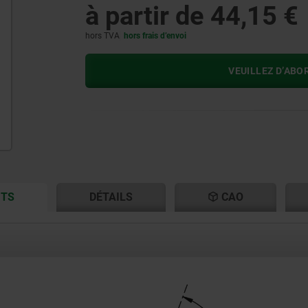
à partir de
44,15 €
hors TVA
hors frais d’envoi
VEUILLEZ D’ABO
CURRENT
CURRENT
ITS
DÉTAILS
CAO
TAB:
TAB: