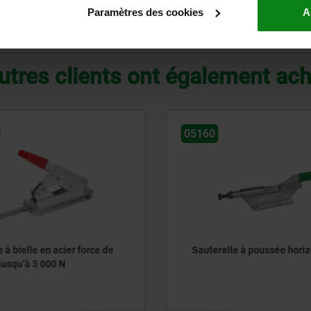
Paramètres des cookies
A
AGRANDIR LE TABLEAU
utres clients ont également ac
05160
 à bielle en acier force de
Sauterelle à poussée horiz
jusqu’à 3 000 N