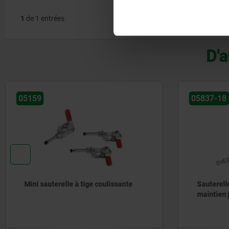
1
de 1 entrées
D'a
05159
05837-18
Mini sauterelle à tige coulissante
Sauterelle
maintien 