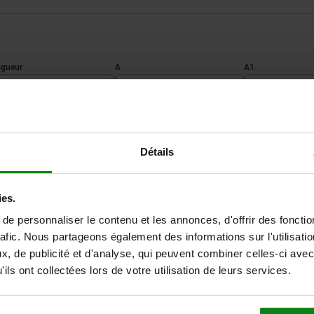
A
A1
103
40
57
AGRANDIR LE TABLEAU
Détails
Expédié immédiate
ieurs fois par jour à intervalles réguliers.
Expédition sous 1
ies.
e personnaliser le contenu et les annonces, d'offrir des fonctio
rafic. Nous partageons également des informations sur l'utilisati
, de publicité et d'analyse, qui peuvent combiner celles-ci avec
2
2
B
B
B1
B1
B5
B5
C1
C1
D
D
D1
D1
H
H
Course S
Course S
L1
L1
L2
L2
L3
L3
ils ont collectées lors de votre utilisation de leurs services.
,5
,5
40
40
56
56
3
3
43
43
8,5
8,5
15,9
15,9
55,5
55,5
28
28
46
46
36
36
9
9