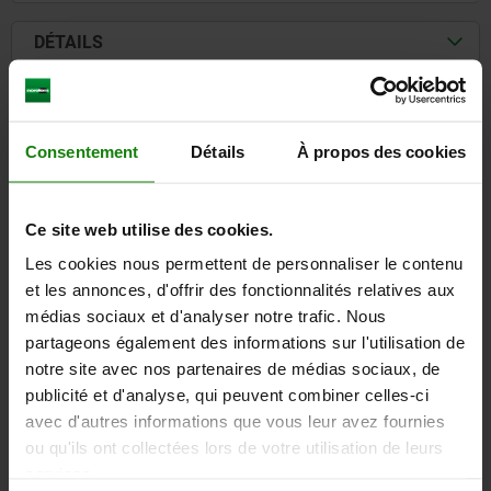
DÉTAILS
CAO
Consentement
Détails
À propos des cookies
TÉLÉCHARGEMENTS
D'autres clients ont
Ce site web utilise des cookies.
également acheté
Les cookies nous permettent de personnaliser le contenu
et les annonces, d'offrir des fonctionnalités relatives aux
médias sociaux et d'analyser notre trafic. Nous
partageons également des informations sur l'utilisation de
05840
notre site avec nos partenaires de médias sociaux, de
publicité et d'analyse, qui peuvent combiner celles-ci
avec d'autres informations que vous leur avez fournies
ou qu'ils ont collectées lors de votre utilisation de leurs
services.