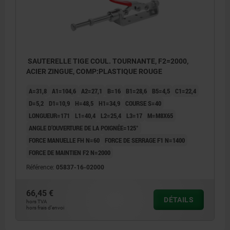
SAUTERELLE TIGE COUL. TOURNANTE, F2=2000,
ACIER ZINGUE, COMP:PLASTIQUE ROUGE
A=31,8
A1=104,6
A2=27,1
B=16
B1=28,6
B5=4,5
C1=22,4
D=5,2
D1=10,9
H=48,5
H1=34,9
COURSE S=40
LONGUEUR=171
L1=40,4
L2=25,4
L3=17
M=M8X65
ANGLE D’OUVERTURE DE LA POIGNÉE=125°
FORCE MANUELLE FH N=60
FORCE DE SERRAGE F1 N=1400
FORCE DE MAINTIEN F2 N=2000
Référence:
05837-16-02000
66,45 €
DÉTAILS
hors TVA
hors frais d’envoi