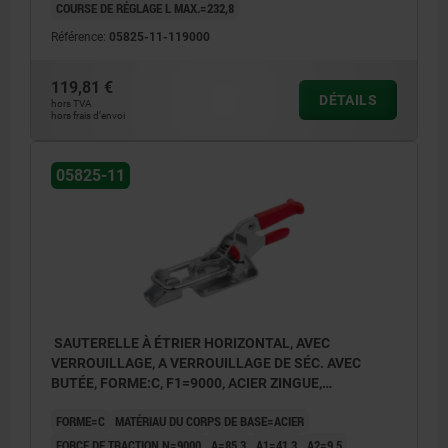
COURSE DE RÉGLAGE L MAX.=232,8
Référence:
05825-11-119000
119,81 €
DÉTAILS
hors TVA
hors frais d’envoi
05825-11
SAUTERELLE À ÉTRIER HORIZONTAL, AVEC
VERROUILLAGE, A VERROUILLAGE DE SÉC. AVEC
BUTÉE, FORME:C, F1=9000, ACIER ZINGUE,
COMP:PLASTIQUE ROUGE RÉSISTANTES À L'HUILE
FORME=C
MATÉRIAU DU CORPS DE BASE=ACIER
FORCE DE TRACTION N=9000
A=85,3
A1=41,3
A2=9,5