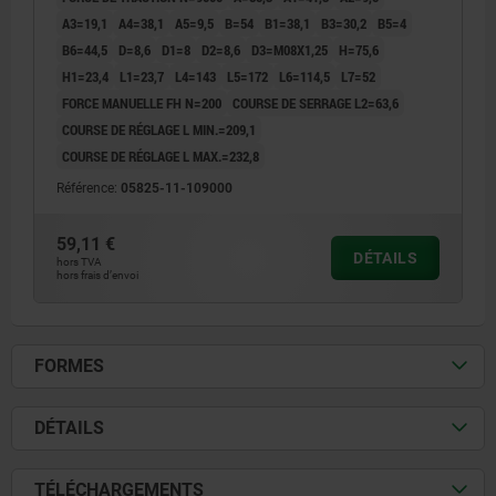
A3=19,1
A4=38,1
A5=9,5
B=54
B1=38,1
B3=30,2
B5=4
B6=44,5
D=8,6
D1=8
D2=8,6
D3=M08X1,25
H=75,6
H1=23,4
L1=23,7
L4=143
L5=172
L6=114,5
L7=52
FORCE MANUELLE FH N=200
COURSE DE SERRAGE L2=63,6
COURSE DE RÉGLAGE L MIN.=209,1
COURSE DE RÉGLAGE L MAX.=232,8
Référence:
05825-11-109000
59,11 €
DÉTAILS
hors TVA
hors frais d’envoi
FORMES
DÉTAILS
TÉLÉCHARGEMENTS