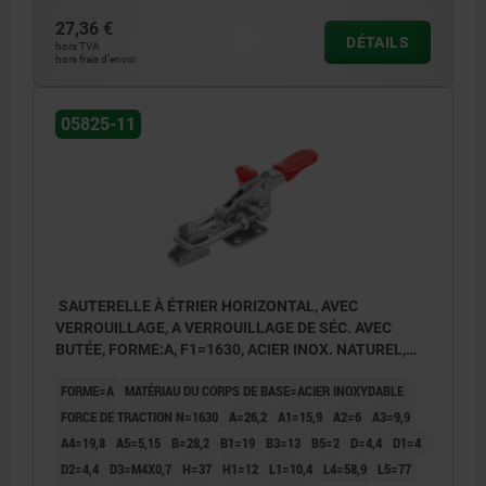
27,36 €
DÉTAILS
hors TVA
hors frais d’envoi
05825-11
SAUTERELLE À ÉTRIER HORIZONTAL, AVEC
VERROUILLAGE, A VERROUILLAGE DE SÉC. AVEC
BUTÉE, FORME:A, F1=1630, ACIER INOX. NATUREL,
COMP:PLASTIQUE ROUGE RÉSISTANTES À L'HUILE
FORME=A
MATÉRIAU DU CORPS DE BASE=ACIER INOXYDABLE
FORCE DE TRACTION N=1630
A=26,2
A1=15,9
A2=6
A3=9,9
A4=19,8
A5=5,15
B=28,2
B1=19
B3=13
B5=2
D=4,4
D1=4
D2=4,4
D3=M4X0,7
H=37
H1=12
L1=10,4
L4=58,9
L5=77