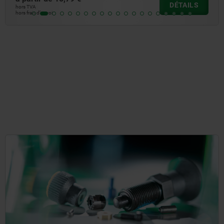
DÉTAILS
hors TV
’envoi
hors frai