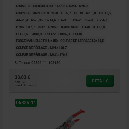
COMP:PLASTIQUE ROUGE RÉSISTANTES À L'HUILE
FORME=B
MATÉRIAU DU CORPS DE BASE=ACIER
FORCE DE TRACTION N=3180
A=39,7
A1=19
A2=6,8
A3=11,5
A4=25,4
A5=6,35
B=44,4
B1=31,8
B3=20
B5=3
B6=26,6
B7=6
D=6,7
D1=5
D2=6,3
D3=M05X0,8
H=46
H1=13,5
L1=21,6
L4=86,6
L5=122
L6=87,5
L7=38
FORCE MANUELLE FH N=150
COURSE DE SERRAGE L2=45,5
COURSE DE RÉGLAGE L MIN.=148,7
COURSE DE RÉGLAGE L MAX.=170,3
Référence:
05825-11-103180
38,03 €
DÉTAILS
hors TVA
hors frais d’envoi
05825-11