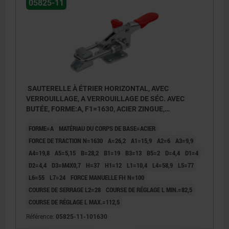
05825-11
SAUTERELLE À ÉTRIER HORIZONTAL, AVEC
VERROUILLAGE, A VERROUILLAGE DE SÉC. AVEC
BUTÉE, FORME:A, F1=1630, ACIER ZINGUE,
COMP:PLASTIQUE ROUGE RÉSISTANTES À L'HUILE
FORME=A
MATÉRIAU DU CORPS DE BASE=ACIER
FORCE DE TRACTION N=1630
A=26,2
A1=15,9
A2=6
A3=9,9
A4=19,8
A5=5,15
B=28,2
B1=19
B3=13
B5=2
D=4,4
D1=4
D2=4,4
D3=M4X0,7
H=37
H1=12
L1=10,4
L4=58,9
L5=77
L6=55
L7=24
FORCE MANUELLE FH N=100
COURSE DE SERRAGE L2=28
COURSE DE RÉGLAGE L MIN.=82,5
COURSE DE RÉGLAGE L MAX.=112,5
Référence:
05825-11-101630