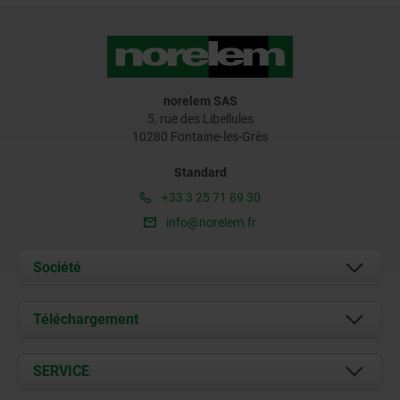
norelem SAS
5, rue des Libellules
10280 Fontaine-les-Grès
Standard
+33 3 25 71 89 30
info@norelem.fr
Société
À propos de nous
Téléchargement
Actualités
Documents
SERVICE
Contact