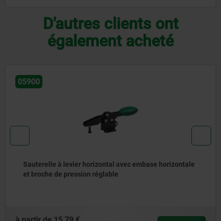
D'autres clients ont
également acheté
0572
relle à levier horizontal avec embase horizontale
Sau
oche de pression réglable
bra
r de
15,79 €
à par