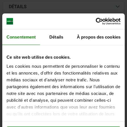
DÉTAILS
CAO
Consentement
Détails
À propos des cookies
TÉLÉCHARGEMENTS
D'autres clients ont
Ce site web utilise des cookies.
également acheté
Les cookies nous permettent de personnaliser le contenu
et les annonces, d'offrir des fonctionnalités relatives aux
médias sociaux et d'analyser notre trafic. Nous
NOUVEAU
partageons également des informations sur l'utilisation de
-03
034
notre site avec nos partenaires de médias sociaux, de
publicité et d'analyse, qui peuvent combiner celles-ci
avec d'autres informations que vous leur avez fournies
ou qu'ils ont collectées lors de votre utilisation de leurs
services.