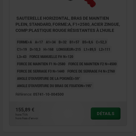
SAUTERELLE HORIZONTAL, BRAS DE MAINTIEN
PLEIN, STANDARD, FORME:A, F1=2580, ACIER ZINGUE,
COMP:PLASTIQUE ROUGE RÉSISTANTES À L'HUILE
FORME=A
A=17
A1=34
B=32
B1=57
B5=8,6
C=52,3
C1=19
D=10,3
H=168
LONGUEUR=215
L1=89,5
L2=111
L3=43
FORCE MANUELLE FH N=120
FORCE DE MAINTIEN F1 N=2580
FORCE DE MAINTIEN F2 N=4500
FORCE DE SERRAGE F3 N=1440
FORCE DE SERRAGE F4 N=2760
ANGLE D’OUVERTURE DE LA POIGNÉE=59°
ANGLE D’OUVERTURE DU BRAS DE FIXATION=195°
Référence:
05741-10-004500
155,89 €
DÉTAILS
hors TVA
hors frais d’envoi