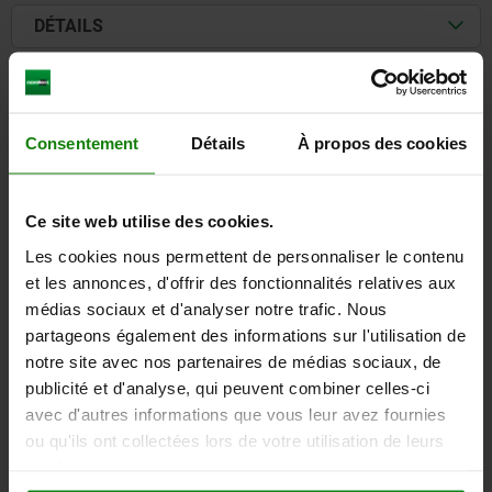
DÉTAILS
CAO
Consentement
Détails
À propos des cookies
TÉLÉCHARGEMENTS
D'autres clients ont
Ce site web utilise des cookies.
également acheté
Les cookies nous permettent de personnaliser le contenu
et les annonces, d'offrir des fonctionnalités relatives aux
médias sociaux et d'analyser notre trafic. Nous
partageons également des informations sur l'utilisation de
05780-01
notre site avec nos partenaires de médias sociaux, de
publicité et d'analyse, qui peuvent combiner celles-ci
avec d'autres informations que vous leur avez fournies
ou qu'ils ont collectées lors de votre utilisation de leurs
services.