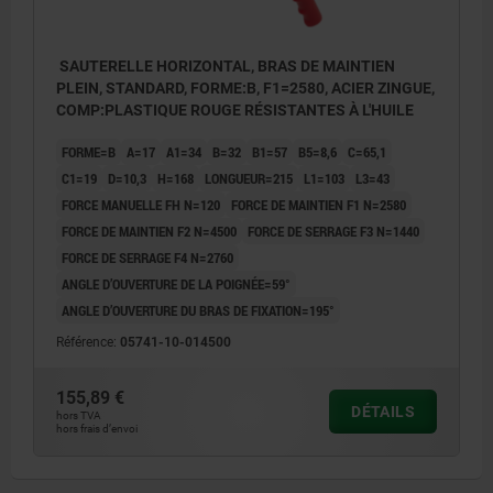
SAUTERELLE HORIZONTAL, BRAS DE MAINTIEN
PLEIN, STANDARD, FORME:B, F1=2580, ACIER ZINGUE,
COMP:PLASTIQUE ROUGE RÉSISTANTES À L'HUILE
FORME=B
A=17
A1=34
B=32
B1=57
B5=8,6
C=65,1
C1=19
D=10,3
H=168
LONGUEUR=215
L1=103
L3=43
FORCE MANUELLE FH N=120
FORCE DE MAINTIEN F1 N=2580
FORCE DE MAINTIEN F2 N=4500
FORCE DE SERRAGE F3 N=1440
FORCE DE SERRAGE F4 N=2760
ANGLE D’OUVERTURE DE LA POIGNÉE=59°
ANGLE D’OUVERTURE DU BRAS DE FIXATION=195°
Référence:
05741-10-014500
155,89 €
DÉTAILS
hors TVA
hors frais d’envoi