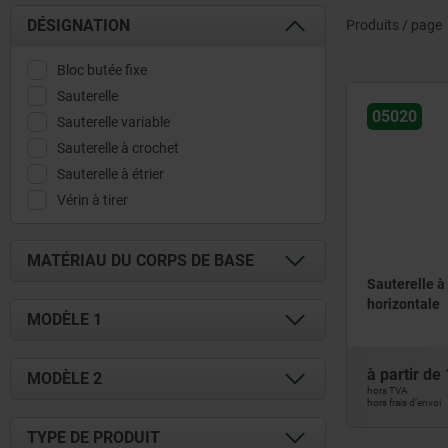
DÉSIGNATION
Produits / page
Bloc butée fixe
Sauterelle
05020
Sauterelle variable
Sauterelle à crochet
Sauterelle à étrier
Vérin à tirer
MATÉRIAU DU CORPS DE BASE
Sauterelle à
horizontale
acier
MODÈLE 1
acier de traitement
acier inoxydable
avec cage en acier
à partir de
MODÈLE 2
avec tous les avantages incluant le
hors TVA
hors frais d’envoi
verrouillage de sécurité
avec bloc bútée fixe
TYPE DE PRODUIT
embase horizontale