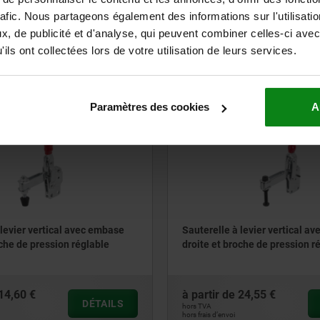
rafic. Nous partageons également des informations sur l'utilisati
32,71 €
à partir de
130,40 €
, de publicité et d'analyse, qui peuvent combiner celles-ci avec
DÉTAILS
hors TVA
ils ont collectées lors de votre utilisation de leurs services.
hors frais d’envoi
Paramètres des cookies
A
05700-15
 levier vertical avec embase
Sauterelle à levier vertical a
oche de pression réglable
droite et broche de pression r
14,60 €
à partir de
24,55 €
DÉTAILS
hors TVA
hors frais d’envoi