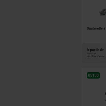
Sauterelle à
à partir de
hors TVA
hors frais d’envoi
05130