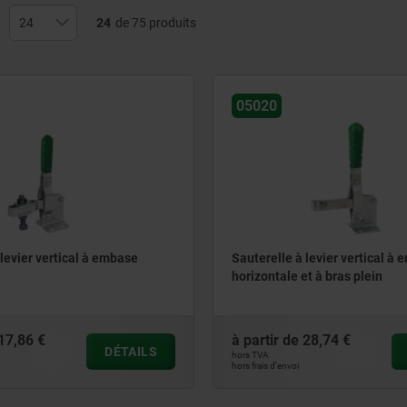
24
de 75 produits
05020
 levier vertical à embase
Sauterelle à levier vertical à
horizontale et à bras plein
17,86 €
à partir de
28,74 €
DÉTAILS
hors TVA
hors frais d’envoi