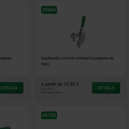
05060
 embase
Sauterelle à levier vertical à embase de
face
à partir de
15,82 €
DÉTAILS
DÉTAILS
hors TVA
hors frais d’envoi
05120