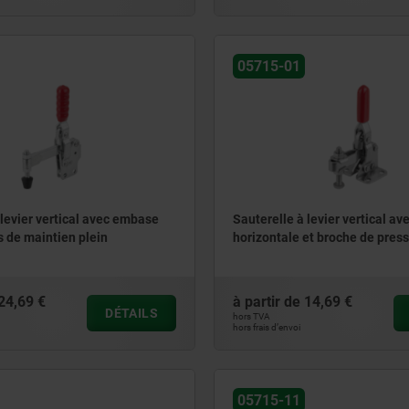
05715-01
 levier vertical avec embase
Sauterelle à levier vertical a
s de maintien plein
horizontale et broche de press
24,69 €
à partir de
14,69 €
DÉTAILS
hors TVA
hors frais d’envoi
05715-11