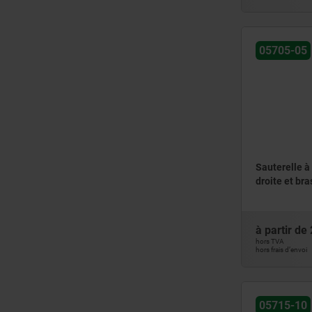
05705-05
Sauterelle à
droite et bra
à partir de
hors TVA
hors frais d’envoi
05715-10