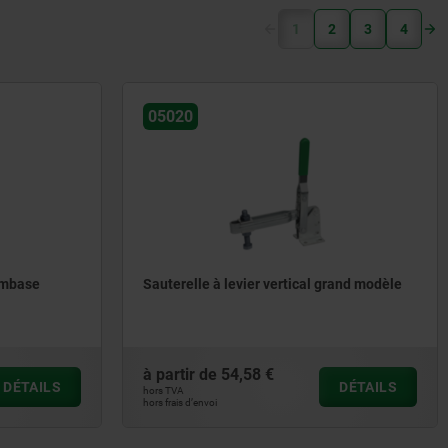
(current)
1
2
3
4
05020
 embase
Sauterelle à levier vertical grand modèle
à partir de
54,58 €
DÉTAILS
DÉTAILS
hors TVA
hors frais d’envoi