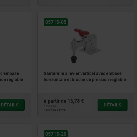
05715-05
vec embase
Sauterelle à levier vertical avec embase
ion réglable
horizontale et broche de pression réglable
à partir de
16,78 €
DÉTAILS
DÉTAILS
hors TVA
hors frais d’envoi
05715-20