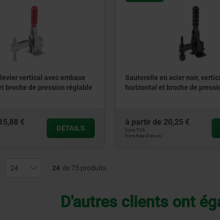
 levier vertical avec embase
Sauterelle en acier noir, vertic
et broche de pression réglable
horizontal et broche de pressi
15,88 €
à partir de
20,25 €
DÉTAILS
hors TVA
hors frais d’envoi
24
de 75 produits
D'autres clients ont é