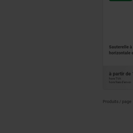
Sauterelle à
horizontale 
à partir de
hors TVA
hors frais d’envoi
Produits / page