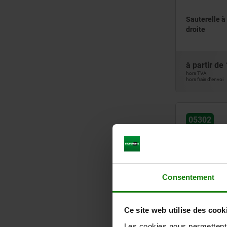
Sauterelle à
droite
à partir de
hors TVA
hors frais d’envoi
05302
Consentement
Sauterelle à 
Ce site web utilise des cook
vertical et 
Les cookies nous permettent d