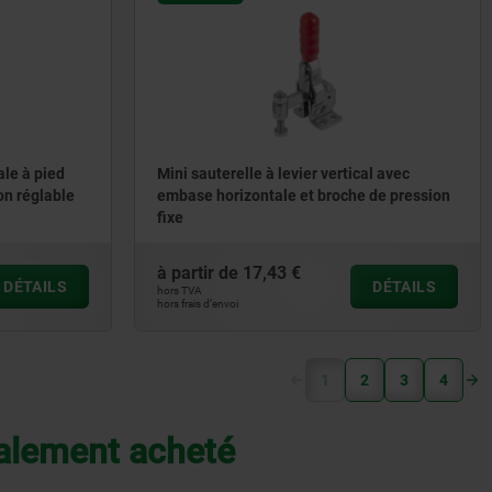
ale à pied
Mini sauterelle à levier vertical avec
on réglable
embase horizontale et broche de pression
fixe
à partir de
17,43 €
DÉTAILS
DÉTAILS
hors TVA
hors frais d’envoi
(current)
1
2
3
4
galement acheté