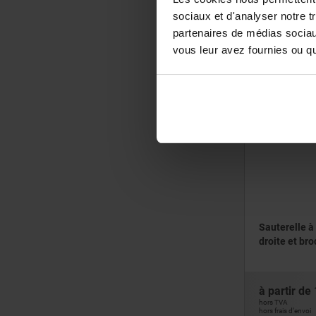
sociaux et d'analyser notre t
à partir de
partenaires de médias sociaux
hors TVA
vous leur avez fournies ou qu'
hors frais d’envoi
05700-10
Sauterelle à
droite et br
à partir de
hors TVA
hors frais d’envoi