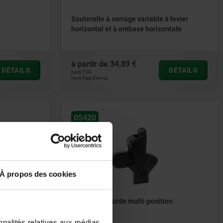
Sauterelle à serrage variable à levier
horizontal et à embase horizontale
à partir de
34,89 €
DÉTAILS
DÉTAILS
hors TVA
hors frais d’envoi
05420
À propos des cookies
ical
Sauterelle lourde multi-position
nnalités relatives aux médias