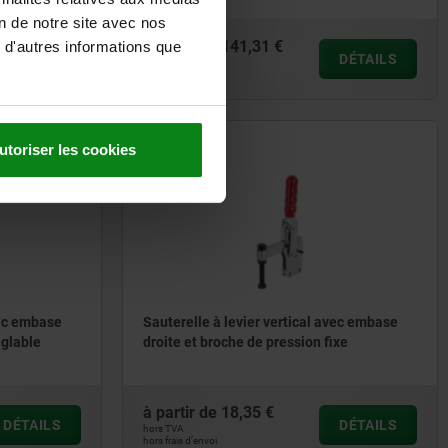
on de notre site avec nos
à partir de
141,31 €
 d'autres informations que
DÉTAILS
DÉTAILS
hors TVA
hors frais d’envoi
utoriser les cookies
05705-01
vec embase
Sauterelle à levier vertical avec embase
églable
droite et broche de pression fixe
à partir de
18,35 €
DÉTAILS
DÉTAILS
hors TVA
hors frais d’envoi