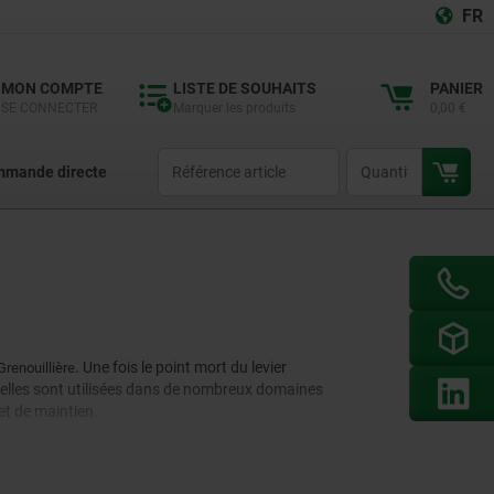
FR
MON COMPTE
LISTE DE SOUHAITS
PANIER
SE CONNECTER
Marquer les produits
0,00 €
productCode
qty
mande directe
. Une fois le point mort du levier
Grenouillière
uterelles sont utilisées dans de nombreux domaines
et de maintien.