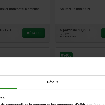
 levier horizontal à embase
Sauterelle miniature
16,17 €
à partir de
17,36 €
DÉTAILS
hors TVA
hors frais d’envoi
05400
Détails
serrage variable à levier
Sauterelle lourde à levier vert
ies.
à embase horizontale
e personnaliser le contenu et les annonces, d'offrir des fonctio