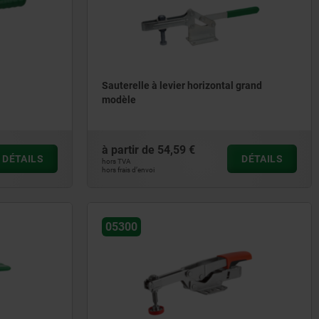
Sauterelle à levier horizontal grand
modèle
à partir de
54,59 €
DÉTAILS
DÉTAILS
hors TVA
hors frais d’envoi
05300