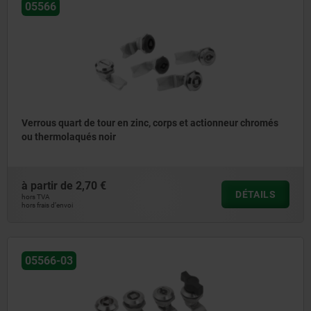
05566
Verrous quart de tour en zinc, corps et actionneur chromés
ou thermolaqués noir
à partir de
2,70 €
DÉTAILS
hors TVA
hors frais d’envoi
05566-03