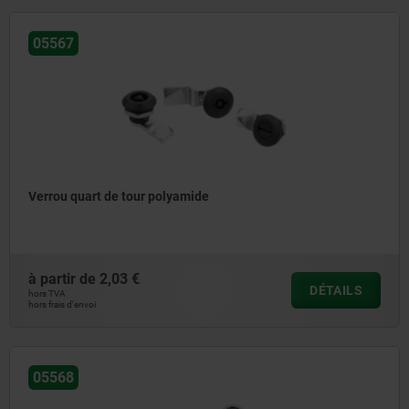
05567
Verrou quart de tour polyamide
à partir de
2,03 €
DÉTAILS
hors TVA
hors frais d’envoi
05568