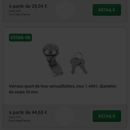
à partir de
28,04 €
DÉTAILS
hors TVA
hors frais d’envoi
05566-06
Verrous quart de tour verrouillables, inox 1.4401, diamètre
du corps 30 mm
à partir de
44,63 €
DÉTAILS
hors TVA
hors frais d’envoi