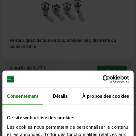
Verrous quart de tour en zinc, modèle long, diamètre du
boîtier 32 mm
à partir de
8,71 €
DÉTAILS
hors TVA
hors frais d’envoi
Consentement
Détails
À propos des cookies
05571
Ce site web utilise des cookies.
Les cookies nous permettent de personnaliser le contenu
et les annonces, d'offrir des fonctionnalités relatives aux