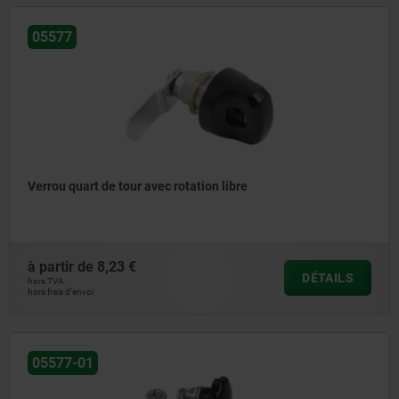
05577
Verrou quart de tour avec rotation libre
à partir de
8,23 €
DÉTAILS
hors TVA
hors frais d’envoi
05577-01