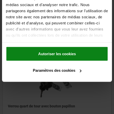
médias sociaux et d'analyser notre trafic. Nous
partageons également des informations sur l'utilisation de
Verrous quart de tour à actionnement par manette, diamètre
notre site avec nos partenaires de médias sociaux, de
du boîtier 30,5 mm
publicité et d'analyse, qui peuvent combiner celles-ci
avec d'autres informations que vous leur avez fournies
ou qu'ils ont collectées lors de votre utilisation de leurs
à partir de
15,30 €
DÉTAILS
hors TVA
services.
hors frais d’envoi
Autoriser les cookies
05571-01
Paramètres des cookies
Verrou quart de tour avec bouton papillon