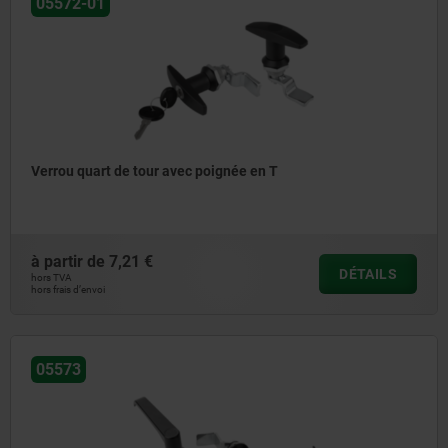
05572-01
Verrou quart de tour avec poignée en T
à partir de
7,21 €
DÉTAILS
hors TVA
hors frais d’envoi
05573