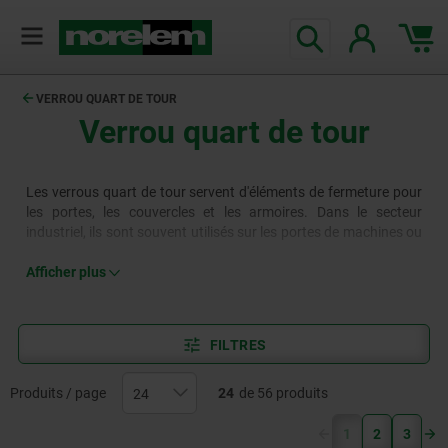
VERROU QUART DE TOUR
Verrou quart de tour
Les verrous quart de tour servent d'éléments de fermeture pour
les portes, les couvercles et les armoires. Dans le secteur
industriel, ils sont souvent utilisés sur les portes de machines ou
les armoires électriques. Mais les verrous quart de tour sont
également utilisés sur les véhicules de montage et de logistique.
Afficher plus
L'assortiment norelem propose des verrous quart de tour avec
actionnement à manette ou poignées en L et T, ainsi qu'avec une
clé polygonale ou une serrure à cylindre.
FILTRES
Produits / page
24
de 56 produits
(current)
1
2
3