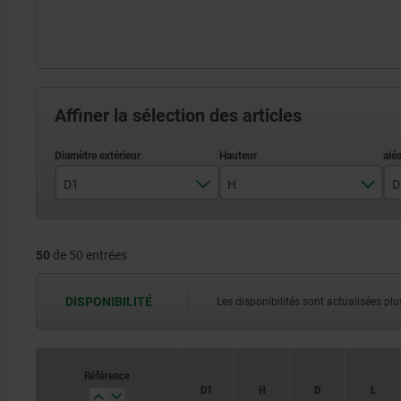
Affiner la sélection des articles
D1
H
D
40
25
50
de 50 entrées
50
26
63
32
DISPONIBILITÉ
Les disponibilités sont actualisées plus
80
34
40
Référence
D1
H
D
L
42