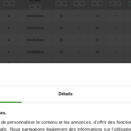
M12
A
tribofinition
14
—
14
—
M16
A
tribofinition
18
—
20
—
A
tribofinition
25
—
25
—
A
tribofinition
25
—
30
—
B
tribofinition
14
—
—
—
B
tribofinition
18
—
—
—
B
tribofinition
25
—
—
—
Détails
B
tribofinition
25
—
—
—
B
poli
14
—
—
—
ies.
e personnaliser le contenu et les annonces, d'offrir des fonctio
B
poli
18
—
—
—
rafic. Nous partageons également des informations sur l'utilisati