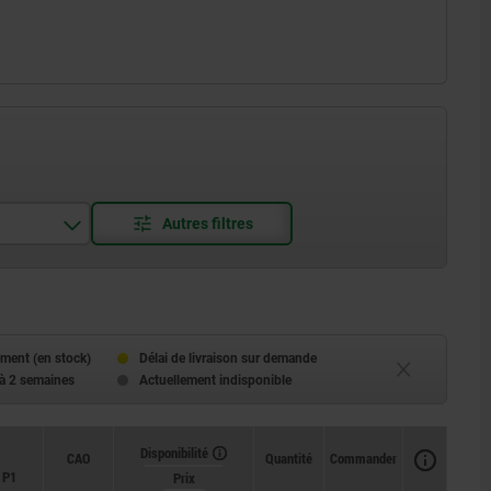
ment (en stock)
Délai de livraison sur demande
 à 2 semaines
Actuellement indisponible
Disponibilité
CAO
Quantité
Commander
P1
Prix