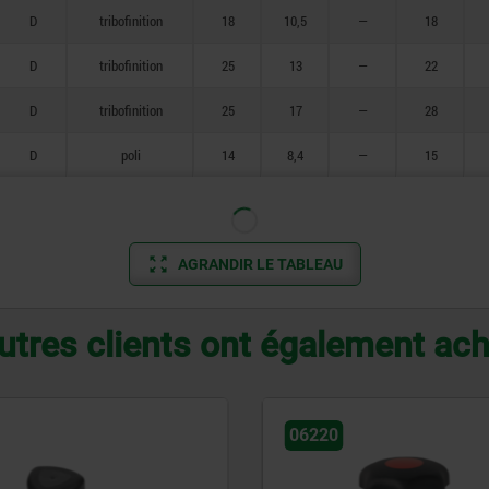
D
tribofinition
18
10,5
—
18
D
tribofinition
25
13
—
22
D
tribofinition
25
17
—
28
D
poli
14
8,4
—
15
AGRANDIR LE TABLEAU
utres clients ont également ac
06160