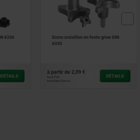
ise DIN
Bouton étoile avec collerette
allongée
à partir de
6,88 €
DÉTAILS
DÉTAILS
hors TVA
hors frais d’envoi