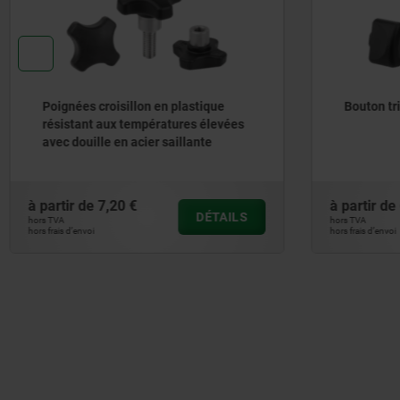
Bouton triangle 2K ergonomique
Bouton ét
à partir de
6,82 €
à partir de
DÉTAILS
hors TVA
hors TVA
hors frais d’envoi
hors frais d’envoi