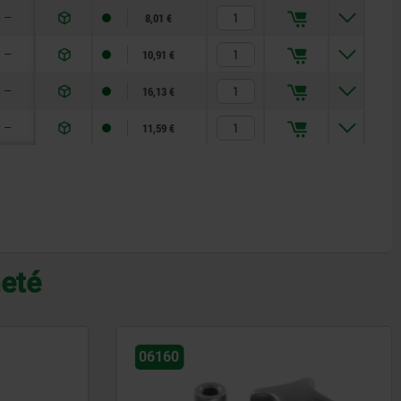
—
8,01 €
—
10,91 €
—
16,13 €
—
11,59 €
heté
06211