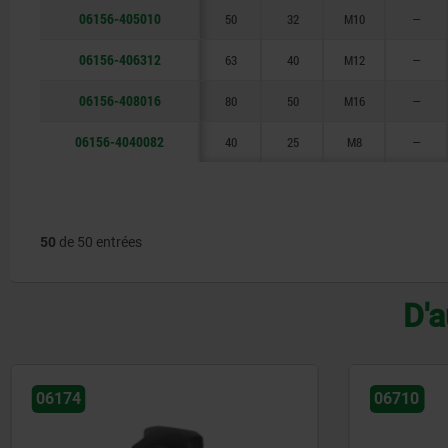
06156-405010
50
32
M10
—
06156-406312
63
40
M12
—
06156-408016
80
50
M16
—
06156-4040082
40
25
M8
—
50
de 50 entrées
D'a
06710
06220