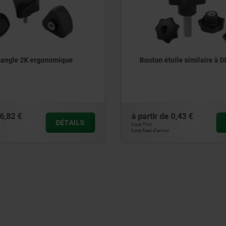
oile similaire à DIN 6336
Ecrou croisillon en fonte gr
6335
0,43 €
à partir de
2,09 €
DÉTAILS
hors TVA
hors frais d’envoi