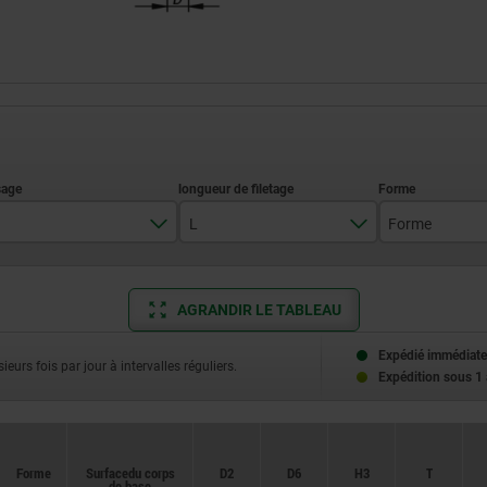
L
Forme
8
20
A
AGRANDIR LE TABLEAU
10
25
B
12
30
C
Expédié immédiate
ieurs fois par jour à intervalles réguliers.
Expédition sous 1
16
40
D
M8
50
E
Forme
Surface du corps
D2
D6
H3
T
M10
L
de base