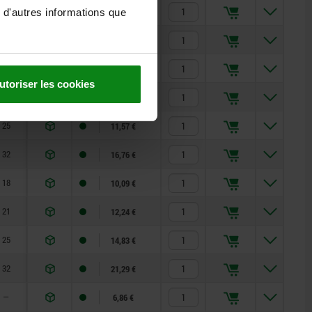
—
15,31 €
 d'autres informations que
—
20,70 €
18
7,15 €
utoriser les cookies
21
8,86 €
25
11,57 €
32
16,76 €
18
10,09 €
21
12,24 €
25
14,83 €
32
21,29 €
—
6,86 €