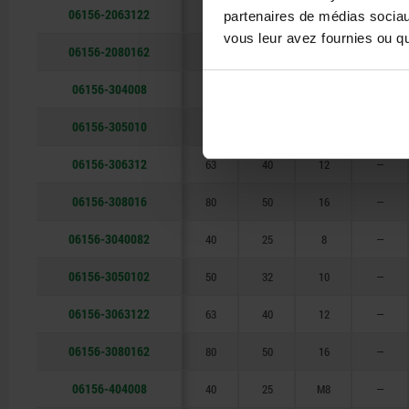
06156-2063122
63
40
12
—
partenaires de médias sociaux
vous leur avez fournies ou qu'
06156-2080162
80
50
16
—
06156-304008
40
25
8
—
06156-305010
50
32
10
—
06156-306312
63
40
12
—
06156-308016
80
50
16
—
06156-3040082
40
25
8
—
06156-3050102
50
32
10
—
06156-3063122
63
40
12
—
06156-3080162
80
50
16
—
06156-404008
40
25
M8
—