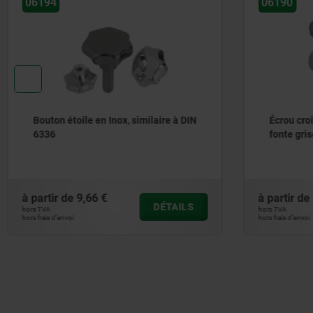
06190
06853
Écrou croisillon à serrage rapide en
Poignées
fonte grise
plastique
à partir de
10,73 €
à partir d
DÉTAILS
hors TVA
hors TVA
hors frais d’envoi
hors frais d’envoi