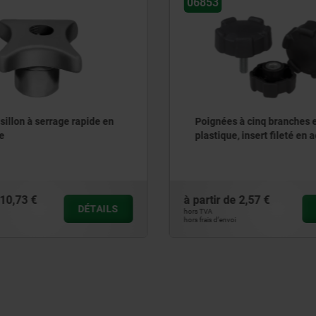
06170
 à cinq branches en
Écrou croisillon à vis
, insert fileté en acier
e
2,57 €
à partir de
22,24 €
DÉTAILS
hors TVA
hors frais d’envoi