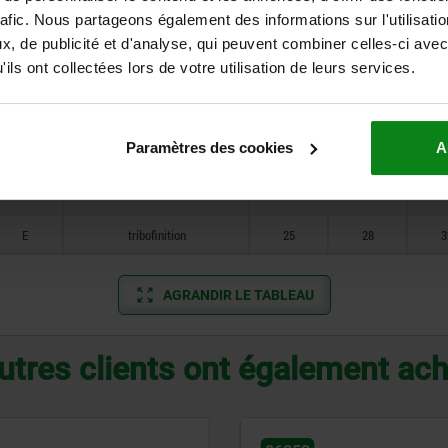
Forme
Surface du corps de base
D2
T
P
rafic. Nous partageons également des informations sur l'utilisati
, de publicité et d'analyse, qui peuvent combiner celles-ci avec
ils ont collectées lors de votre utilisation de leurs services.
E
tribofinition
12
12
1
E
tribofinition
14
15
1
Paramètres des cookies
A
E
tribofinition
18
18
2
E
tribofinition
20
22
2
E
tribofinition
25
28
3
AGRANDIR LE TABLEAU
utres clients ont également ac