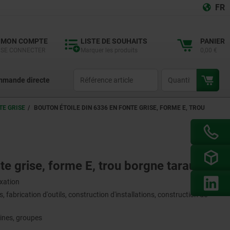
FR
MON COMPTE
LISTE DE SOUHAITS
PANIER
SE CONNECTER
Marquer les produits
0,00 €
productCode
qty
mande directe
TE GRISE
BOUTON ÉTOILE DIN 6336 EN FONTE GRISE, FORME E, TROU
te grise, forme E, trou borgne taraudé
ixation
 fabrication d'outils, construction d'installations, construction de
ines, groupes