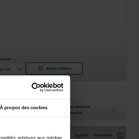
Surface du corps de base
tion
ment (en stock)
Délai de livraison sur demande
À propos des cookies
 à 2 semaines
Actuellement indisponible
Disponibilité
CAO
Quantité
Commander
nnalités relatives aux médias