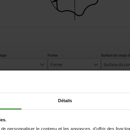
Forme
M6
E
tribofini
AGRANDIR LE TABLEAU
M8
M10
Expédié immédiate
Détails
ieurs fois par jour à intervalles réguliers.
Expédition sous 1
M12
ies.
M16
e personnaliser le contenu et les annonces, d'offrir des fonctio