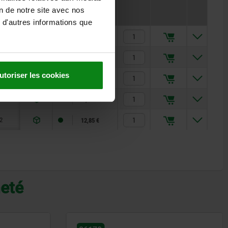
1
Prix
on de notre site avec nos
 d'autres informations que
5
2,94 €
8
3,18 €
utoriser les cookies
1
4,94 €
5
6,66 €
2
12,85 €
heté