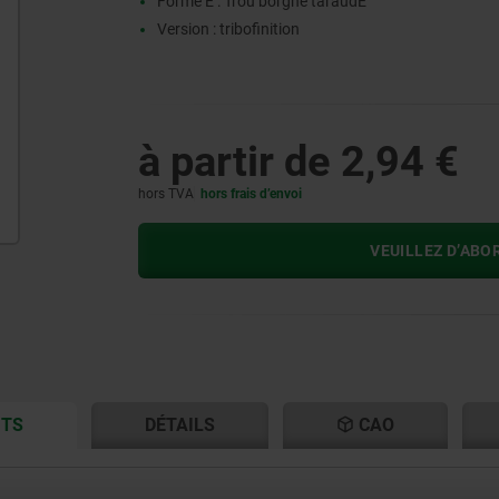
Forme E : Trou borgne taraudÈ
Version : tribofinition
à partir de
2,94 €
hors TVA
hors frais d’envoi
VEUILLEZ D’ABO
CURRENT
CURRENT
ITS
DÉTAILS
CAO
TAB:
TAB: