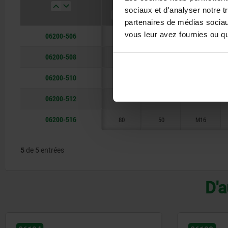
D1
H
D
sociaux et d'analyser notre t
partenaires de médias sociaux
vous leur avez fournies ou qu'
06200-506
32
20
M6
06200-508
40
25
M8
06200-510
50
32
M10
06200-512
63
40
M12
06200-516
80
50
M16
5
de 5 entrées
D'a