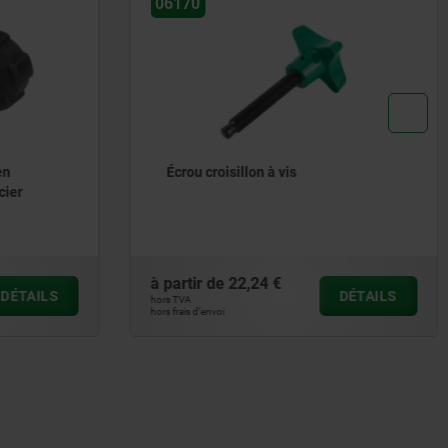
06175
Écrous croisillons
à partir de
0,90 €
DÉTAILS
DÉTAILS
hors TVA
hors frais d’envoi