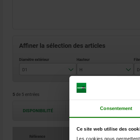
Affiner la sélection des articles
D1
H
D
32
20
5
de 5 entrées
40
25
50
32
Consentement
DISPONIBILITÉ
Les disponibilités sont actualisées plus
63
40
Ce site web utilise des cook
80
50
Référence
Les cookies nous permettent d