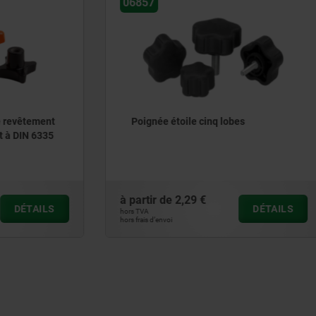
06158
toile cinq lobes
Écrou croisillon en Inox sim
DIN 6335
2,29 €
à partir de
9,12 €
DÉTAILS
hors TVA
hors frais d’envoi