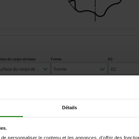
Surface du corps de base
Forme
D2
tribofinition
A
12
AGRANDIR LE TABLEAU
14
18
Expédié immédiate
Détails
ieurs fois par jour à intervalles réguliers.
Expédition sous 1
20
ies.
25
e personnaliser le contenu et les annonces, d'offrir des fonctio