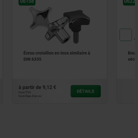
06220
ilaire à
Bouton étoile avec attache de
sécurité similaire à DIN 6336
à partir de
1,83 €
DÉTAILS
DÉTAILS
hors TVA
hors frais d’envoi