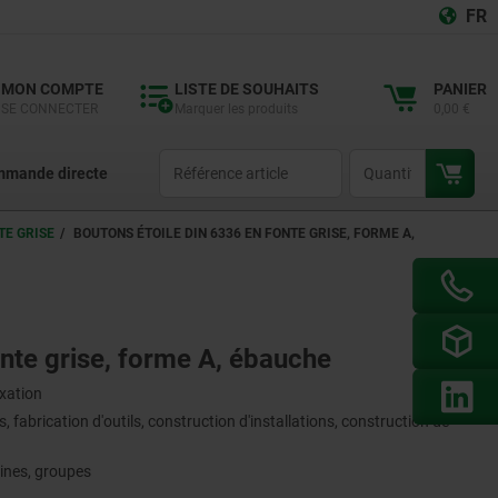
FR
MON COMPTE
LISTE DE SOUHAITS
PANIER
SE CONNECTER
Marquer les produits
0,00 €
productCode
qty
mande directe
TE GRISE
BOUTONS ÉTOILE DIN 6336 EN FONTE GRISE, FORME A,
nte grise, forme A, ébauche
ixation
 fabrication d'outils, construction d'installations, construction de
ines, groupes