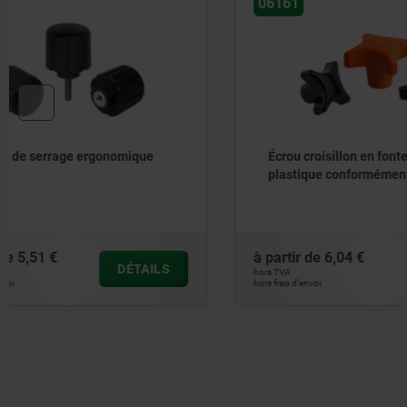
06161
06857
Écrou croisillon en fonte revêtement
Poignée é
plastique conformément à DIN 6335
à partir de
6,04 €
à partir de
DÉTAILS
hors TVA
hors TVA
hors frais d’envoi
hors frais d’envoi