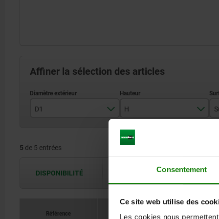
Affiner la sélection des articles
D1
H
32
21
5
de 5 entrées
40
26
50
34
Consentement
DISPONIBILITÉ
Les disponibilités sont actualisées plus
63
42
Ce site web utilise des cook
80
52
Référence
Les cookies nous permettent d