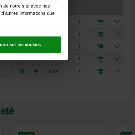
Prix
on de notre site avec nos
 d'autres informations que
1,50 €
1,98 €
utoriser les cookies
3,62 €
4,50 €
8,81 €
heté