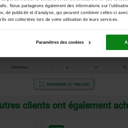
Surface du corps de base
Forme
D2
H3
rafic. Nous partageons également des informations sur l'utilisati
, de publicité et d'analyse, qui peuvent combiner celles-ci avec
ils ont collectées lors de votre utilisation de leurs services.
tribofinition
A
12
10
tribofinition
A
14
13
Paramètres des cookies
A
tribofinition
A
18
17
tribofinition
A
20
21
tribofinition
A
25
25
AGRANDIR LE TABLEAU
utres clients ont également ac