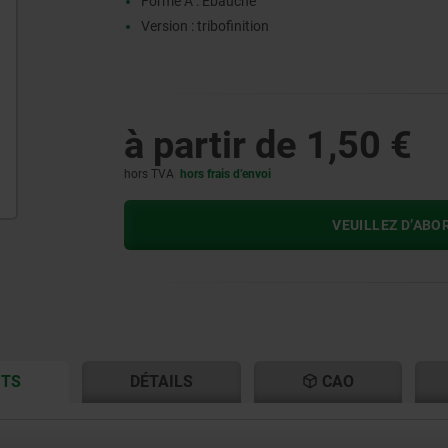
Forme A : Ebauche
Version : tribofinition
à partir de
1,50 €
hors TVA
hors frais d’envoi
VEUILLEZ D’ABO
CURRENT
CURRENT
ITS
DÉTAILS
CAO
TAB:
TAB: