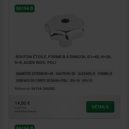
06194 B
BOUTON ÉTOILE, FORME:B À DIN6336, D1=40, H=26,
D=8, ACIER INOX. POLI
DIAMÈTRE EXTÉRIEUR=40
HAUTEUR=26
ALÉSAGE=8
FORME=B
SURFACE DU CORPS DE BASE=POLI
D2=14
H3=13
Référence:
06194-240082
14,00 €
DÉTAILS
hors TVA
hors frais d’envoi
06194 B