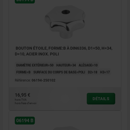
BOUTON ÉTOILE, FORME:B À DIN6336, D1=50, H=34,
D=10, ACIER INOX. POLI
DIAMÈTRE EXTÉRIEUR=50
HAUTEUR=34
ALÉSAGE=10
FORME=B
SURFACE DU CORPS DE BASE=POLI
D2=18
H3=17
Référence:
06194-250102
16,95 €
DÉTAILS
hors TVA
hors frais d’envoi
06194 B