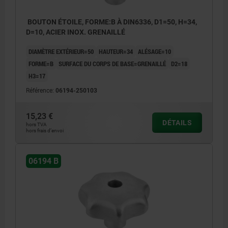
BOUTON ÉTOILE, FORME:B À DIN6336, D1=50, H=34,
D=10, ACIER INOX. GRENAILLÉ
DIAMÈTRE EXTÉRIEUR=50
HAUTEUR=34
ALÉSAGE=10
FORME=B
SURFACE DU CORPS DE BASE=GRENAILLÉ
D2=18
H3=17
Référence:
06194-250103
15,23 €
DÉTAILS
hors TVA
hors frais d’envoi
06194 B