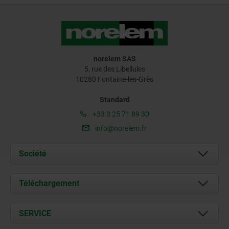
norelem SAS
5, rue des Libellules
10280 Fontaine-les-Grès
Standard
+33 3 25 71 89 30
info@norelem.fr
Société
À propos de nous
Téléchargement
Actualités
Documents
SERVICE
Contact