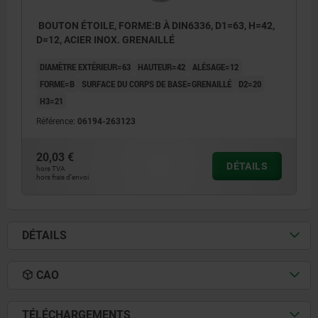
BOUTON ÉTOILE, FORME:B À DIN6336, D1=63, H=42,
D=12, ACIER INOX. GRENAILLÉ
DIAMÈTRE EXTÉRIEUR=63
HAUTEUR=42
ALÉSAGE=12
FORME=B
SURFACE DU CORPS DE BASE=GRENAILLÉ
D2=20
H3=21
Référence:
06194-263123
20,03 €
DÉTAILS
hors TVA
hors frais d’envoi
DÉTAILS
CAO
TÉLÉCHARGEMENTS