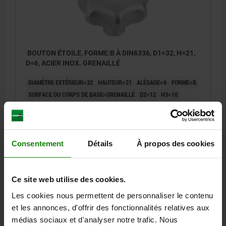
BOUTON ÉTOILE, FORME:B À DIN6336, D1=32, H=21,
D=6, ACIER INOX. GRENAILLÉ
DIAMÈTRE EXTÉRIEUR=32
HAUTEUR=21
ALÉSAGE=6
FORME=B
SURFACE DU CORPS DE BASE=GRENAILLÉ
D2=12
H3=10
Référence:
06194-232063
9,66 €
DÉTAILS
Consentement
Détails
À propos des cookies
hors TVA
hors frais d’envoi
06194 B
Ce site web utilise des cookies.
Les cookies nous permettent de personnaliser le contenu
et les annonces, d'offrir des fonctionnalités relatives aux
médias sociaux et d'analyser notre trafic. Nous