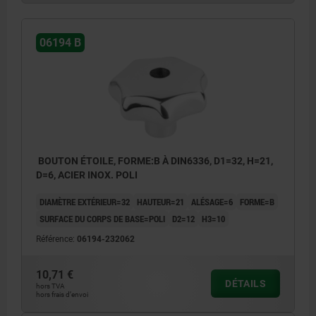
06194 B
BOUTON ÉTOILE, FORME:B À DIN6336, D1=32, H=21,
D=6, ACIER INOX. POLI
DIAMÈTRE EXTÉRIEUR=32
HAUTEUR=21
ALÉSAGE=6
FORME=B
SURFACE DU CORPS DE BASE=POLI
D2=12
H3=10
Référence:
06194-232062
10,71 €
DÉTAILS
hors TVA
hors frais d’envoi