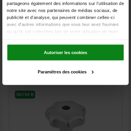
partageons également des informations sur l'utilisation de
notre site avec nos partenaires de médias sociaux, de
publicité et d'analyse, qui peuvent combiner celles-ci
BOUTON ÉTOILE, FORME:B À DIN6336, D1=40, H=26,
avec d'autres informations que vous leur avez fournies
D=8, ACIER INOX. GRENAILLÉ
ou qu'ils ont collectées lors de votre utilisation de leurs
services.
DIAMÈTRE EXTÉRIEUR=40
HAUTEUR=26
ALÉSAGE=8
FORME=B
SURFACE DU CORPS DE BASE=GRENAILLÉ
D2=14
H3=13
Autoriser les cookies
Référence:
06194-240083
12,61 €
Paramètres des cookies
DÉTAILS
hors TVA
hors frais d’envoi
06194 B