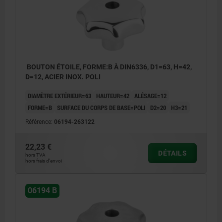
BOUTON ÉTOILE, FORME:B À DIN6336, D1=63, H=42,
D=12, ACIER INOX. POLI
DIAMÈTRE EXTÉRIEUR=63
HAUTEUR=42
ALÉSAGE=12
FORME=B
SURFACE DU CORPS DE BASE=POLI
D2=20
H3=21
Référence:
06194-263122
22,23 €
DÉTAILS
hors TVA
hors frais d’envoi
06194 B