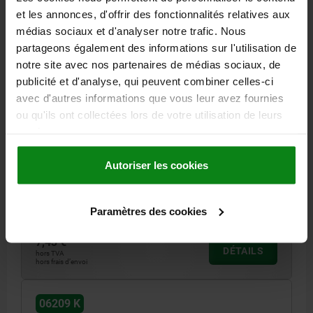
et les annonces, d'offrir des fonctionnalités relatives aux
médias sociaux et d'analyser notre trafic. Nous
partageons également des informations sur l'utilisation de
notre site avec nos partenaires de médias sociaux, de
publicité et d'analyse, qui peuvent combiner celles-ci
avec d'autres informations que vous leur avez fournies
ou qu'ils ont collectées lors de votre utilisation de leurs
BOUTON ÉTOILE SIMILAIRES À DIN6336 D=M12,
D1=63, H=40, FORME:K AVEC INSERT TARAUDÉ,
services.
THERMODURCISSABLE NOIR ASPECT POLI BRILLANT,
COMP:ACIER INOX.
Autoriser les cookies
FILETAGE=M12
DIAMÈTRE EXTÉRIEUR=63
HAUTEUR=40
FORME=K
D8=26
H3=21
PROFONDEUR DE FILETAGE=22
Référence:
06209-26312
Paramètres des cookies
7,43 €
DÉTAILS
hors TVA
hors frais d’envoi
06209 K