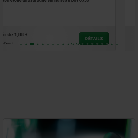
avec douille en acier saillante
à partir de
7,14 €
DÉTAILS
hors TVA
hors frais d’envoi