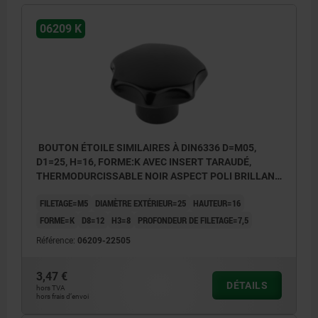
06209 K
BOUTON ÉTOILE SIMILAIRES À DIN6336 D=M05,
D1=25, H=16, FORME:K AVEC INSERT TARAUDÉ,
THERMODURCISSABLE NOIR ASPECT POLI BRILLANT,
COMP:ACIER INOX.
FILETAGE=M5
DIAMÈTRE EXTÉRIEUR=25
HAUTEUR=16
FORME=K
D8=12
H3=8
PROFONDEUR DE FILETAGE=7,5
Référence:
06209-22505
3,47 €
DÉTAILS
hors TVA
hors frais d’envoi