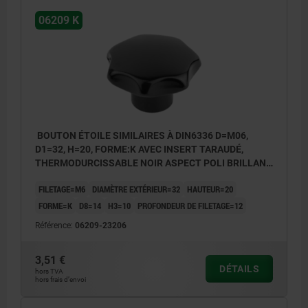
06209 K
BOUTON ÉTOILE SIMILAIRES À DIN6336 D=M06,
D1=32, H=20, FORME:K AVEC INSERT TARAUDÉ,
THERMODURCISSABLE NOIR ASPECT POLI BRILLANT,
COMP:ACIER INOX.
FILETAGE=M6
DIAMÈTRE EXTÉRIEUR=32
HAUTEUR=20
FORME=K
D8=14
H3=10
PROFONDEUR DE FILETAGE=12
Référence:
06209-23206
3,51 €
DÉTAILS
hors TVA
hors frais d’envoi