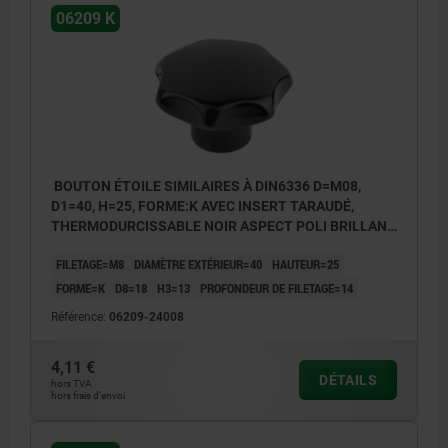
06209 K
BOUTON ÉTOILE SIMILAIRES À DIN6336 D=M08,
D1=40, H=25, FORME:K AVEC INSERT TARAUDÉ,
THERMODURCISSABLE NOIR ASPECT POLI BRILLANT,
COMP:ACIER INOX.
FILETAGE=M8
DIAMÈTRE EXTÉRIEUR=40
HAUTEUR=25
FORME=K
D8=18
H3=13
PROFONDEUR DE FILETAGE=14
Référence:
06209-24008
4,11 €
DÉTAILS
hors TVA
hors frais d’envoi