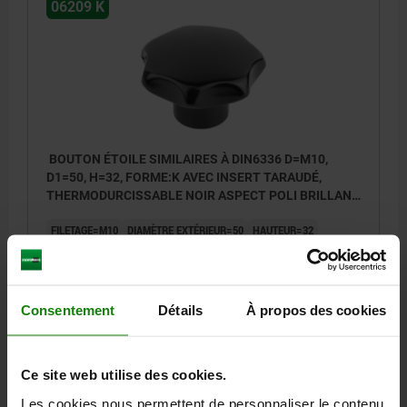
06209 K
BOUTON ÉTOILE SIMILAIRES À DIN6336 D=M10,
D1=50, H=32, FORME:K AVEC INSERT TARAUDÉ,
THERMODURCISSABLE NOIR ASPECT POLI BRILLANT,
COMP:ACIER INOX.
FILETAGE=M10
DIAMÈTRE EXTÉRIEUR=50
HAUTEUR=32
FORME=K
D8=22
H3=17
PROFONDEUR DE FILETAGE=18
Référence:
06209-25010
Consentement
Détails
À propos des cookies
5,21 €
DÉTAILS
hors TVA
hors frais d’envoi
Ce site web utilise des cookies.
Les cookies nous permettent de personnaliser le contenu
06209 K