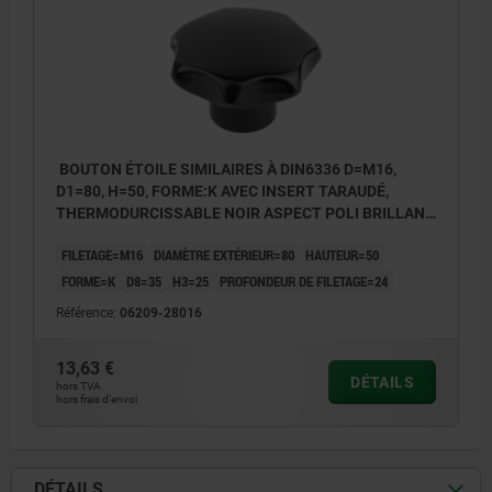
BOUTON ÉTOILE SIMILAIRES À DIN6336 D=M16,
D1=80, H=50, FORME:K AVEC INSERT TARAUDÉ,
THERMODURCISSABLE NOIR ASPECT POLI BRILLANT,
COMP:ACIER INOX.
FILETAGE=M16
DIAMÈTRE EXTÉRIEUR=80
HAUTEUR=50
FORME=K
D8=35
H3=25
PROFONDEUR DE FILETAGE=24
Référence:
06209-28016
13,63 €
DÉTAILS
hors TVA
hors frais d’envoi
DÉTAILS