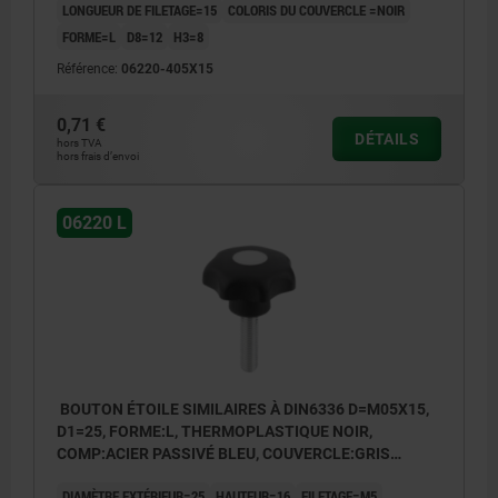
LONGUEUR DE FILETAGE=15
COLORIS DU COUVERCLE =NOIR
FORME=L
D8=12
H3=8
Référence:
06220-405X15
0,71 €
DÉTAILS
hors TVA
hors frais d’envoi
06220 L
BOUTON ÉTOILE SIMILAIRES À DIN6336 D=M05X15,
D1=25, FORME:L, THERMOPLASTIQUE NOIR,
COMP:ACIER PASSIVÉ BLEU, COUVERCLE:GRIS
RAL7035
DIAMÈTRE EXTÉRIEUR=25
HAUTEUR=16
FILETAGE=M5