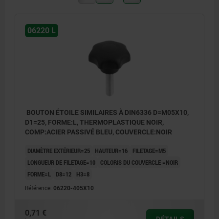
06220 L
BOUTON ÉTOILE SIMILAIRES À DIN6336 D=M05X10,
D1=25, FORME:L, THERMOPLASTIQUE NOIR,
COMP:ACIER PASSIVÉ BLEU, COUVERCLE:NOIR
DIAMÈTRE EXTÉRIEUR=25
HAUTEUR=16
FILETAGE=M5
LONGUEUR DE FILETAGE=10
COLORIS DU COUVERCLE =NOIR
FORME=L
D8=12
H3=8
Référence:
06220-405X10
0,71 €
DÉTAILS