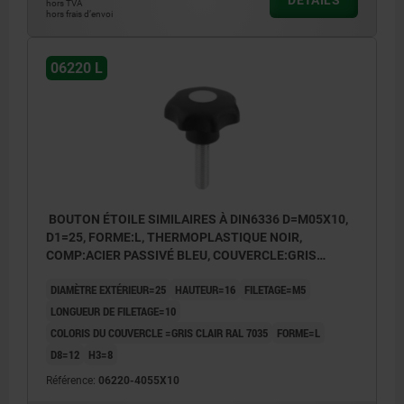
hors TVA
hors frais d’envoi
06220 L
BOUTON ÉTOILE SIMILAIRES À DIN6336 D=M05X10,
D1=25, FORME:L, THERMOPLASTIQUE NOIR,
COMP:ACIER PASSIVÉ BLEU, COUVERCLE:GRIS
RAL7035
DIAMÈTRE EXTÉRIEUR=25
HAUTEUR=16
FILETAGE=M5
LONGUEUR DE FILETAGE=10
COLORIS DU COUVERCLE =GRIS CLAIR RAL 7035
FORME=L
D8=12
H3=8
Référence:
06220-4055X10