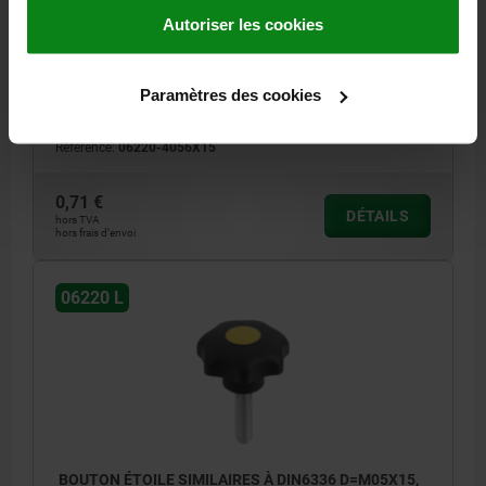
RAL3020
Autoriser les cookies
DIAMÈTRE EXTÉRIEUR=25
HAUTEUR=16
FILETAGE=M5
LONGUEUR DE FILETAGE=15
COLORIS DU COUVERCLE =ROUGE TRAFFIC RAL 3020
FORME=L
Paramètres des cookies
D8=12
H3=8
Référence:
06220-4056X15
0,71 €
DÉTAILS
hors TVA
hors frais d’envoi
06220 L
BOUTON ÉTOILE SIMILAIRES À DIN6336 D=M05X15,