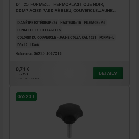
D1=25, FORME:L, THERMOPLASTIQUE NOIR,
COMP:ACIER PASSIVÉ BLEU, COUVERCLE:JAUNE
RAL1021
DIAMÈTRE EXTÉRIEUR=25
HAUTEUR=16
FILETAGE=M5
LONGUEUR DE FILETAGE=15
COLORIS DU COUVERCLE =JAUNE COLZA RAL 1021
FORME=L
D8=12
H3=8
Référence:
06220-4057X15
0,71 €
DÉTAILS
hors TVA
hors frais d’envoi
06220 L