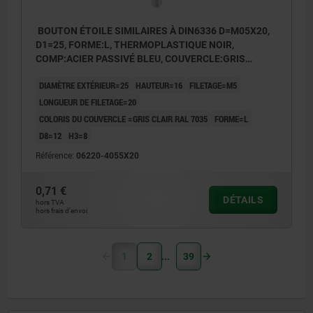
BOUTON ÉTOILE SIMILAIRES À DIN6336 D=M05X20,
D1=25, FORME:L, THERMOPLASTIQUE NOIR,
COMP:ACIER PASSIVÉ BLEU, COUVERCLE:GRIS
RAL7035
DIAMÈTRE EXTÉRIEUR=25
HAUTEUR=16
FILETAGE=M5
LONGUEUR DE FILETAGE=20
COLORIS DU COUVERCLE =GRIS CLAIR RAL 7035
FORME=L
D8=12
H3=8
Référence:
06220-4055X20
0,71 €
DÉTAILS
hors TVA
hors frais d’envoi
1
2
39