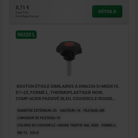
0,71 €
DÉTAILS
hors TVA
hors frais d’envoi
06220 L
BOUTON ÉTOILE SIMILAIRES À DIN6336 D=M05X10,
D1=25, FORME:L, THERMOPLASTIQUE NOIR,
COMP:ACIER PASSIVÉ BLEU, COUVERCLE:ROUGE
RAL3020
DIAMÈTRE EXTÉRIEUR=25
HAUTEUR=16
FILETAGE=M5
LONGUEUR DE FILETAGE=10
COLORIS DU COUVERCLE =ROUGE TRAFFIC RAL 3020
FORME=L
D8=12
H3=8