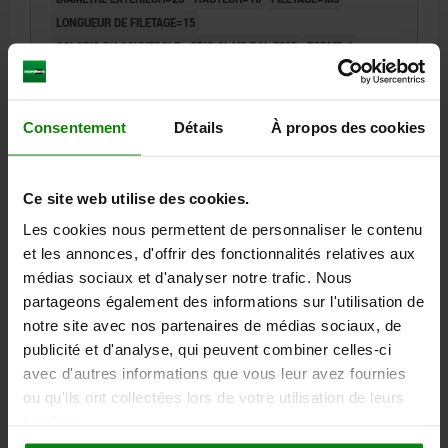
LONGUEUR DE FILETAGE=15
COLORIS DU COUVERCLE =GRIS CLAIR RAL 7035
FORME=L
D8=12
H3=8
Référence:
06220-4055X15
Consentement
Détails
À propos des cookies
0,71 €
DÉTAILS
hors TVA
hors frais d’envoi
Ce site web utilise des cookies.
Les cookies nous permettent de personnaliser le contenu
06220 L
et les annonces, d'offrir des fonctionnalités relatives aux
médias sociaux et d'analyser notre trafic. Nous
partageons également des informations sur l'utilisation de
notre site avec nos partenaires de médias sociaux, de
publicité et d'analyse, qui peuvent combiner celles-ci
avec d'autres informations que vous leur avez fournies
ou qu'ils ont collectées lors de votre utilisation de leurs
BOUTON ÉTOILE SIMILAIRES À DIN6336 D=M05X15,
services.
D1=25, FORME:L, THERMOPLASTIQUE NOIR,
COMP:ACIER PASSIVÉ BLEU, COUVERCLE:ROUGE