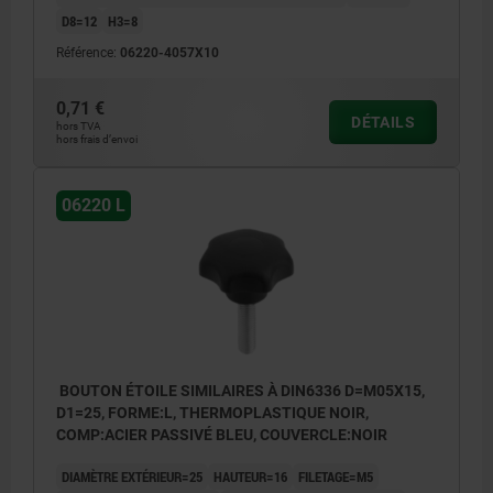
D8=12
H3=8
Référence:
06220-4057X10
0,71 €
DÉTAILS
hors TVA
hors frais d’envoi
06220 L
BOUTON ÉTOILE SIMILAIRES À DIN6336 D=M05X15,
D1=25, FORME:L, THERMOPLASTIQUE NOIR,
COMP:ACIER PASSIVÉ BLEU, COUVERCLE:NOIR
DIAMÈTRE EXTÉRIEUR=25
HAUTEUR=16
FILETAGE=M5