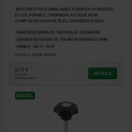
BOUTON ÉTOILE SIMILAIRES À DIN6336 D=M05X20,
D1=25, FORME:L, THERMOPLASTIQUE NOIR,
COMP:ACIER PASSIVÉ BLEU, COUVERCLE:NOIR
DIAMÈTRE EXTÉRIEUR=25
HAUTEUR=16
FILETAGE=M5
LONGUEUR DE FILETAGE=20
COLORIS DU COUVERCLE =NOIR
FORME=L
D8=12
H3=8
Référence:
06220-405X20
0,71 €
DÉTAILS
hors TVA
hors frais d’envoi
06220 L