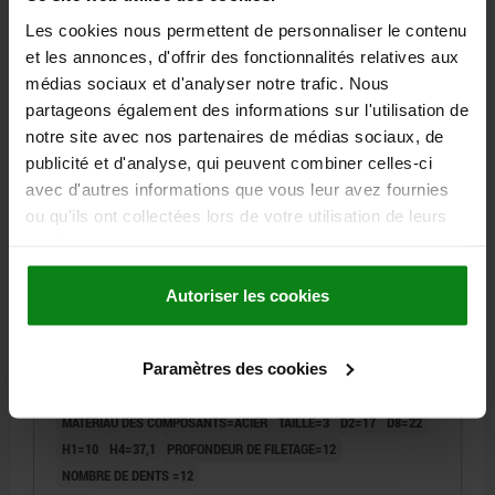
hors frais d’envoi
Les cookies nous permettent de personnaliser le contenu
et les annonces, d'offrir des fonctionnalités relatives aux
06224
médias sociaux et d'analyser notre trafic. Nous
partageons également des informations sur l'utilisation de
notre site avec nos partenaires de médias sociaux, de
publicité et d'analyse, qui peuvent combiner celles-ci
avec d'autres informations que vous leur avez fournies
ou qu'ils ont collectées lors de votre utilisation de leurs
services.
BOUTON ÉTOILE AVEC FONCTION DE SÉCURITÉ T. 3
D=M10 D1=50, THERMOPLASTIQUE NOIR RAL9005,
Autoriser les cookies
COMP:ACIER
TYPE DE FILETAGE=TARAUDAGE
DIAMÈTRE EXTÉRIEUR=50
Paramètres des cookies
HAUTEUR=41,9
FILETAGE=M10
COLORIS DU CORPS DE BASE=NOIR RAL 9005
MATÉRIAU DES COMPOSANTS=ACIER
TAILLE=3
D2=17
D8=22
H1=10
H4=37,1
PROFONDEUR DE FILETAGE=12
NOMBRE DE DENTS =12