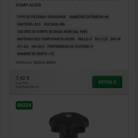
COMP:ACIER
TYPE DE FILETAGE=TARAUDAGE
DIAMÈTRE EXTÉRIEUR=40
HAUTEUR=30,5
FILETAGE=M6
COLORIS DU CORPS DE BASE=NOIR RAL 9005
MATÉRIAU DES COMPOSANTS=ACIER
TAILLE=2
D2=13,5
D8=18
H1=5,5
H4=26,6
PROFONDEUR DE FILETAGE=9
NOMBRE DE DENTS =12
Référence:
06224-40061
7,42 €
DÉTAILS
hors TVA
hors frais d’envoi
06224