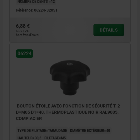
NOMBRE DE DENTS =12
Référence:
06224-32051
6,88 €
DÉTAILS
hors TVA
hors frais d’envoi
06224
BOUTON ÉTOILE AVEC FONCTION DE SÉCURITÉ T. 2
D=M05 D1=40, THERMOPLASTIQUE NOIR RAL9005,
COMP:ACIER
TYPE DE FILETAGE=TARAUDAGE
DIAMÈTRE EXTÉRIEUR=40
HAUTEUR=30,5
FILETAGE=M5