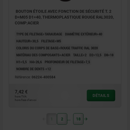
BOUTON ÉTOILE AVEC FONCTION DE SÉCURITÉ T. 2
D=M05 D1=40, THERMOPLASTIQUE ROUGE RAL3020,
COMP:ACIER
TYPE DE FILETAGE=TARAUDAGE
DIAMÈTRE EXTÉRIEUR=40
HAUTEUR=30,5
FILETAGE=M5
COLORIS DU CORPS DE BASE=ROUGE TRAFFIC RAL 3020
MATÉRIAU DES COMPOSANTS=ACIER
TAILLE=2
D2=13,5
D8=18
H1=5,5
H4=26,6
PROFONDEUR DE FILETAGE=7,5
NOMBRE DE DENTS =12
Référence:
06224-400584
7,42 €
DÉTAILS
hors TVA
hors frais d’envoi
1
2
18