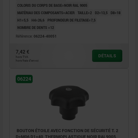
COLORIS DU CORPS DE BASE=NOIR RAL 9005
MATÉRIAU DES COMPOSANTS=ACIER
TAILLE=2
D2=13,5
D8=18
H1=5,5
H4=26,6
PROFONDEUR DE FILETAGE=7,5
NOMBRE DE DENTS =12
Référence:
06224-40051
7,42 €
DÉTAILS
hors TVA
hors frais d’envoi
06224
BOUTON ÉTOILE AVEC FONCTION DE SÉCURITÉ T. 2
D=M06 D1=40, THERMOPLASTIQUE NOIR RAL9005,