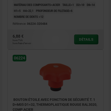
MATÉRIAU DES COMPOSANTS=ACIER
TAILLE=1
D2=10
D8=14
H1=5
H4=22,1
PROFONDEUR DE FILETAGE=6
NOMBRE DE DENTS =12
Référence:
06224-320484
6,88 €
DÉTAILS
hors TVA
hors frais d’envoi
06224
BOUTON ÉTOILE AVEC FONCTION DE SÉCURITÉ T. 1
D=M05 D1=32, THERMOPLASTIQUE ROUGE RAL3020,
COMP:ACIER