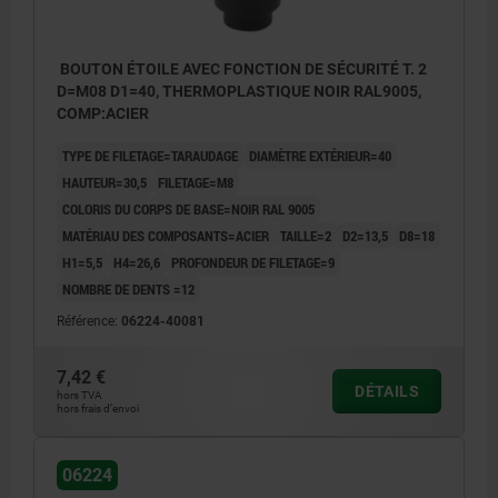
BOUTON ÉTOILE AVEC FONCTION DE SÉCURITÉ T. 2
D=M08 D1=40, THERMOPLASTIQUE NOIR RAL9005,
COMP:ACIER
TYPE DE FILETAGE=TARAUDAGE
DIAMÈTRE EXTÉRIEUR=40
HAUTEUR=30,5
FILETAGE=M8
COLORIS DU CORPS DE BASE=NOIR RAL 9005
MATÉRIAU DES COMPOSANTS=ACIER
TAILLE=2
D2=13,5
D8=18
H1=5,5
H4=26,6
PROFONDEUR DE FILETAGE=9
NOMBRE DE DENTS =12
Référence:
06224-40081
7,42 €
DÉTAILS
hors TVA
hors frais d’envoi
06224