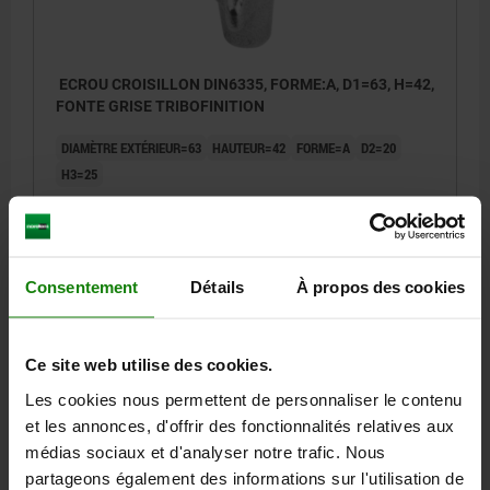
ECROU CROISILLON DIN6335, FORME:A, D1=63, H=42,
FONTE GRISE TRIBOFINITION
DIAMÈTRE EXTÉRIEUR=63
HAUTEUR=42
FORME=A
D2=20
H3=25
Référence:
06160-112
6,16 €
DÉTAILS
hors TVA
Consentement
Détails
À propos des cookies
hors frais d’envoi
06160 A
Ce site web utilise des cookies.
Les cookies nous permettent de personnaliser le contenu
et les annonces, d'offrir des fonctionnalités relatives aux
médias sociaux et d'analyser notre trafic. Nous
partageons également des informations sur l'utilisation de