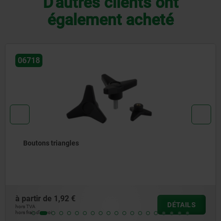
D'autres clients ont
également acheté
06855
Poignée étoile quatre lobes plat
à partir de
2,30 €
DÉTAILS
hors TVA
hors frais d’envoi