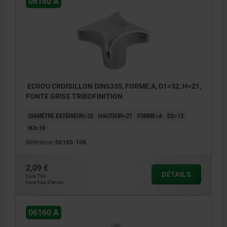
06160 A
ECROU CROISILLON DIN6335, FORME:A, D1=32, H=21,
FONTE GRISE TRIBOFINITION
DIAMÈTRE EXTÉRIEUR=32
HAUTEUR=21
FORME=A
D2=12
H3=10
Référence:
06160-106
2,09 €
DÉTAILS
hors TVA
hors frais d’envoi
06160 A