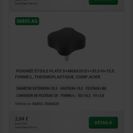
hors frais d’envoi
06855 AG
POIGNÉE ÉTOILE PLATE D=M06X20 D1=35,5 H=15,5,
FORME:L, THERMOPLASTIQUE, COMP:ACIER
DIAMÈTRE EXTÉRIEUR=35,5
HAUTEUR=15,5
FILETAGE=M6
LONGUEUR DE FILETAGE=20
FORME=L
D2=14,2
H1=2,8
Référence:
06855-3506X20
2,84 €
DÉTAILS
hors TVA
hors frais d’envoi