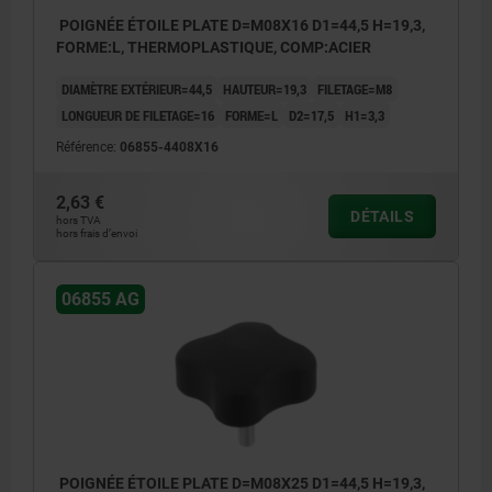
POIGNÉE ÉTOILE PLATE D=M08X16 D1=44,5 H=19,3,
FORME:L, THERMOPLASTIQUE, COMP:ACIER
DIAMÈTRE EXTÉRIEUR=44,5
HAUTEUR=19,3
FILETAGE=M8
LONGUEUR DE FILETAGE=16
FORME=L
D2=17,5
H1=3,3
Référence:
06855-4408X16
2,63 €
DÉTAILS
hors TVA
hors frais d’envoi
06855 AG
POIGNÉE ÉTOILE PLATE D=M08X25 D1=44,5 H=19,3,