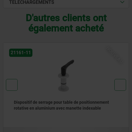
TÉLÉCHARGEMENTS
D'autres clients ont
également acheté
U
06209-01
Boutons étoiles en plastique avec insert acier saillant