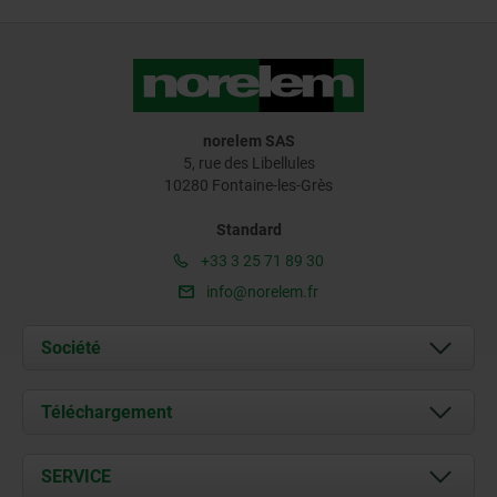
norelem SAS
5, rue des Libellules
10280 Fontaine-les-Grès
Standard
+33 3 25 71 89 30
info@norelem.fr
Société
À propos de nous
Téléchargement
Actualités
Documents
SERVICE
Contact