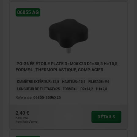
06855 AG
POIGNÉE ÉTOILE PLATE D=M06X25 D1=35,5 H=15,5,
FORME:L, THERMOPLASTIQUE, COMP:ACIER
DIAMÈTRE EXTÉRIEUR=35,5
HAUTEUR=15,5
FILETAGE=M6
LONGUEUR DE FILETAGE=25
FORME=L
D2=14,2
H1=2,8
Référence:
06855-3506X25
2,40 €
DÉTAILS
hors TVA
hors frais d’envoi