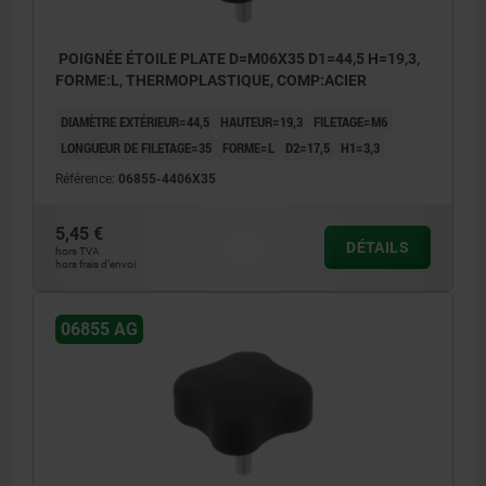
POIGNÉE ÉTOILE PLATE D=M06X35 D1=44,5 H=19,3,
FORME:L, THERMOPLASTIQUE, COMP:ACIER
DIAMÈTRE EXTÉRIEUR=44,5
HAUTEUR=19,3
FILETAGE=M6
LONGUEUR DE FILETAGE=35
FORME=L
D2=17,5
H1=3,3
Référence:
06855-4406X35
5,45 €
DÉTAILS
hors TVA
hors frais d’envoi
06855 AG