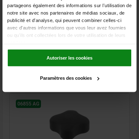
partageons également des informations sur l'utilisation de
notre site avec nos partenaires de médias sociaux, de
publicité et d'analyse, qui peuvent combiner celles-ci
POIGNÉE ÉTOILE PLATE D=M06X25 D1=44,5 H=19,3,
avec d'autres informations que vous leur avez fournies
FORME:L, THERMOPLASTIQUE, COMP:ACIER
ou qu'ils ont collectées lors de votre utilisation de leurs
services.
DIAMÈTRE EXTÉRIEUR=44,5
HAUTEUR=19,3
FILETAGE=M6
LONGUEUR DE FILETAGE=25
FORME=L
D2=17,5
H1=3,3
Autoriser les cookies
Référence:
06855-4406X25
2,44 €
Paramètres des cookies
DÉTAILS
hors TVA
hors frais d’envoi
06855 AG