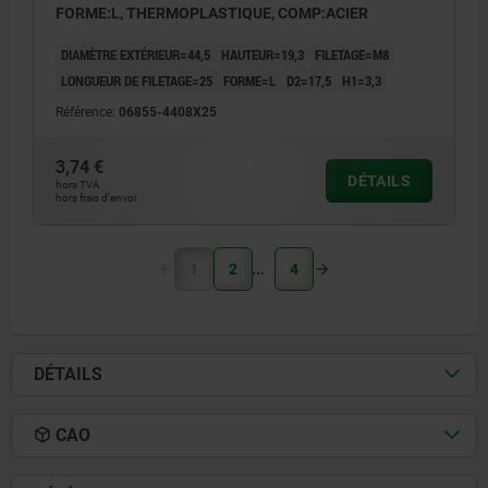
FORME:L, THERMOPLASTIQUE, COMP:ACIER
DIAMÈTRE EXTÉRIEUR=44,5
HAUTEUR=19,3
FILETAGE=M8
LONGUEUR DE FILETAGE=25
FORME=L
D2=17,5
H1=3,3
Référence:
06855-4408X25
3,74 €
DÉTAILS
hors TVA
hors frais d’envoi
1
2
4
DÉTAILS
CAO