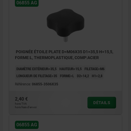
06855 AG
POIGNÉE ÉTOILE PLATE D=M06X35 D1=35,5 H=15,5,
FORME:L, THERMOPLASTIQUE, COMP:ACIER
DIAMÈTRE EXTÉRIEUR=35,5
HAUTEUR=15,5
FILETAGE=M6
LONGUEUR DE FILETAGE=35
FORME=L
D2=14,2
H1=2,8
Référence:
06855-3506X35
2,40 €
DÉTAILS
hors TVA
hors frais d’envoi
06855 AG