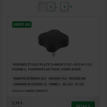
1
2
4
06855 AG
POIGNÉE ÉTOILE PLATE D=M06X15 D1=35,5 H=15,5,
FORME:L, THERMOPLASTIQUE, COMP:ACIER
DIAMÈTRE EXTÉRIEUR=35,5
HAUTEUR=15,5
FILETAGE=M6
LONGUEUR DE FILETAGE=15
FORME=L
D2=14,2
H1=2,8
Référence:
06855-3506X15
2,39 €
DÉTAILS
hors TVA