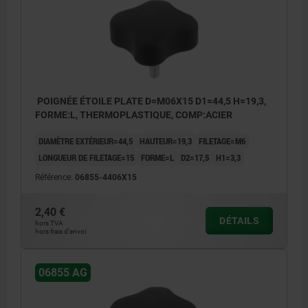
POIGNÉE ÉTOILE PLATE D=M06X15 D1=44,5 H=19,3,
FORME:L, THERMOPLASTIQUE, COMP:ACIER
DIAMÈTRE EXTÉRIEUR=44,5
HAUTEUR=19,3
FILETAGE=M6
LONGUEUR DE FILETAGE=15
FORME=L
D2=17,5
H1=3,3
Référence:
06855-4406X15
2,40 €
DÉTAILS
hors TVA
hors frais d’envoi
06855 AG