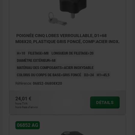
POIGNÉE CINQ LOBES VERROUILLABLE, D1=68
M08X20, PLASTIQUE GRIS FONCÉ, COMP:ACIER INOX.
H=10
FILETAGE=M8
LONGUEUR DE FILETAGE=20
DIAMÈTRE EXTÉRIEUR=68
MATÉRIAU DES COMPOSANTS=ACIER INOXYDABLE
COLORIS DU CORPS DE BASE=GRIS FONCÉ
D2=24
H1=45,5
Référence:
06852-06808X20
24,01 €
DÉTAILS
hors TVA
hors frais d’envoi
06852 AG