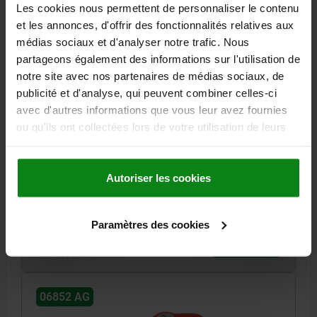
Les cookies nous permettent de personnaliser le contenu
et les annonces, d'offrir des fonctionnalités relatives aux
médias sociaux et d'analyser notre trafic. Nous
partageons également des informations sur l'utilisation de
notre site avec nos partenaires de médias sociaux, de
publicité et d'analyse, qui peuvent combiner celles-ci
POIGNÉE CINQ LOBES VERROUILLABLE, D1=68
avec d'autres informations que vous leur avez fournies
M10X20, PLASTIQUE ROUGE, COMP:ACIER
ou qu'ils ont collectées lors de votre utilisation de leurs
services.
H=10
FILETAGE=M10
LONGUEUR DE FILETAGE=20
DIAMÈTRE EXTÉRIEUR=68
MATÉRIAU DES COMPOSANTS=ACIER
Autoriser les cookies
COLORIS DU CORPS DE BASE=ROUGE
D2=24
H1=45,5
Référence:
06852-846810X20
Paramètres des cookies
21,50 €
DÉTAILS
hors TVA
hors frais d’envoi
06852 AG