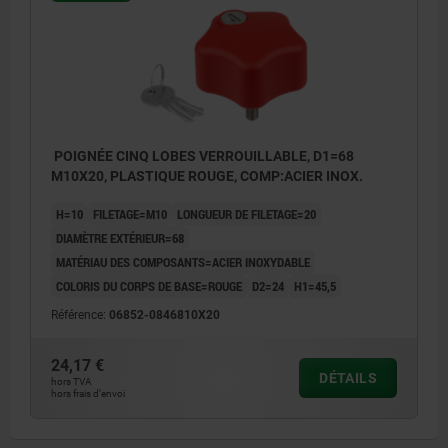
POIGNÉE CINQ LOBES VERROUILLABLE, D1=68
M10X20, PLASTIQUE ROUGE, COMP:ACIER INOX.
H=10
FILETAGE=M10
LONGUEUR DE FILETAGE=20
DIAMÈTRE EXTÉRIEUR=68
MATÉRIAU DES COMPOSANTS=ACIER INOXYDABLE
COLORIS DU CORPS DE BASE=ROUGE
D2=24
H1=45,5
Référence:
06852-0846810X20
24,17 €
DÉTAILS
hors TVA
hors frais d’envoi