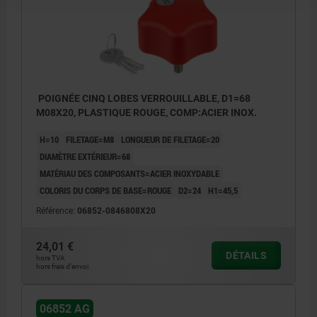
POIGNÉE CINQ LOBES VERROUILLABLE, D1=68
M08X20, PLASTIQUE ROUGE, COMP:ACIER INOX.
H=10
FILETAGE=M8
LONGUEUR DE FILETAGE=20
DIAMÈTRE EXTÉRIEUR=68
MATÉRIAU DES COMPOSANTS=ACIER INOXYDABLE
COLORIS DU CORPS DE BASE=ROUGE
D2=24
H1=45,5
Référence:
06852-0846808X20
24,01 €
DÉTAILS
hors TVA
hors frais d’envoi
06852 AG