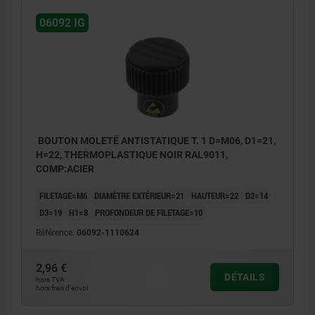
06092 IG
BOUTON MOLETÉ ANTISTATIQUE T. 1 D=M06, D1=21,
H=22, THERMOPLASTIQUE NOIR RAL9011,
COMP:ACIER
FILETAGE=M6
DIAMÈTRE EXTÉRIEUR=21
HAUTEUR=22
D2=14
D3=19
H1=8
PROFONDEUR DE FILETAGE=10
Référence:
06092-1110624
2,96 €
DÉTAILS
hors TVA
hors frais d’envoi