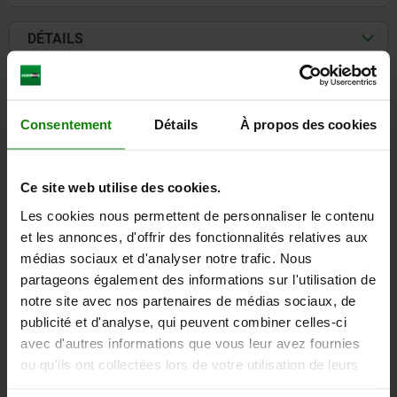
DÉTAILS
CAO
Consentement
Détails
À propos des cookies
TÉLÉCHARGEMENTS
D'autres clients ont
Ce site web utilise des cookies.
également acheté
Les cookies nous permettent de personnaliser le contenu
et les annonces, d'offrir des fonctionnalités relatives aux
médias sociaux et d'analyser notre trafic. Nous
partageons également des informations sur l'utilisation de
06070
notre site avec nos partenaires de médias sociaux, de
publicité et d'analyse, qui peuvent combiner celles-ci
avec d'autres informations que vous leur avez fournies
ou qu'ils ont collectées lors de votre utilisation de leurs
services.