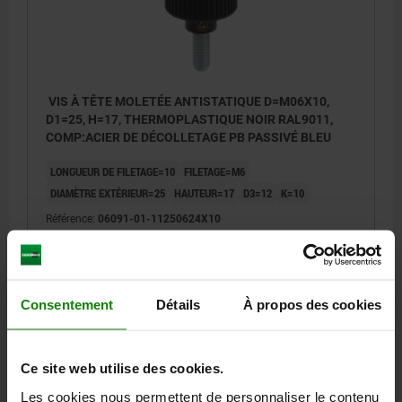
VIS À TÊTE MOLETÉE ANTISTATIQUE D=M06X10,
D1=25, H=17, THERMOPLASTIQUE NOIR RAL9011,
COMP:ACIER DE DÉCOLLETAGE PB PASSIVÉ BLEU
LONGUEUR DE FILETAGE=10
FILETAGE=M6
DIAMÈTRE EXTÉRIEUR=25
HAUTEUR=17
D3=12
K=10
Référence:
06091-01-11250624X10
4,66 €
DÉTAILS
hors TVA
hors frais d’envoi
Consentement
Détails
À propos des cookies
06091-01
Ce site web utilise des cookies.
Les cookies nous permettent de personnaliser le contenu