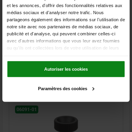
et les annonces, d'offrir des fonctionnalités relatives aux
médias sociaux et d'analyser notre trafic. Nous
partageons également des informations sur l'utilisation de
notre site avec nos partenaires de médias sociaux, de
VIS À TÊTE MOLETÉE ANTISTATIQUE D=M06X15,
publicité et d'analyse, qui peuvent combiner celles-ci
D1=25, H=17, THERMOPLASTIQUE NOIR RAL9011,
avec d'autres informations que vous leur avez fournies
COMP:ACIER DE DÉCOLLETAGE PB PASSIVÉ BLEU
ou qu'ils ont collectées lors de votre utilisation de leurs
LONGUEUR DE FILETAGE=15
FILETAGE=M6
services.
DIAMÈTRE EXTÉRIEUR=25
HAUTEUR=17
D3=12
K=10
Autoriser les cookies
Référence:
06091-01-11250624X15
4,74 €
DÉTAILS
Paramètres des cookies
hors TVA
hors frais d’envoi
06091-01