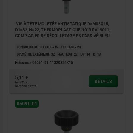
VIS À TÊTE MOLETÉE ANTISTATIQUE D=M08X15,
D1=32, H=22, THERMOPLASTIQUE NOIR RAL9011,
COMP:ACIER DE DÉCOLLETAGE PB PASSIVÉ BLEU
LONGUEUR DE FILETAGE=15
FILETAGE=M8
DIAMÈTRE EXTÉRIEUR=32
HAUTEUR=22
D3=14
K=13
Référence:
06091-01-11320824X15
5,11 €
DÉTAILS
hors TVA
hors frais d’envoi
06091-01