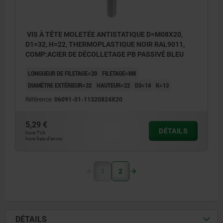
VIS À TÊTE MOLETÉE ANTISTATIQUE D=M08X20,
D1=32, H=22, THERMOPLASTIQUE NOIR RAL9011,
COMP:ACIER DE DÉCOLLETAGE PB PASSIVÉ BLEU
LONGUEUR DE FILETAGE=20
FILETAGE=M8
DIAMÈTRE EXTÉRIEUR=32
HAUTEUR=22
D3=14
K=13
Référence:
06091-01-11320824X20
5,29 €
DÉTAILS
hors TVA
hors frais d’envoi
1
2
DÉTAILS