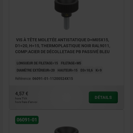
VIS À TÊTE MOLETÉE ANTISTATIQUE D=M05X15,
D1=20, H=15, THERMOPLASTIQUE NOIR RAL9011,
COMP:ACIER DE DÉCOLLETAGE PB PASSIVÉ BLEU
LONGUEUR DE FILETAGE=15
FILETAGE=M5
DIAMÈTRE EXTÉRIEUR=20
HAUTEUR=15
D3=10,6
K=9
Référence:
06091-01-11200524X15
4,57 €
DÉTAILS
hors TVA
hors frais d’envoi
06091-01