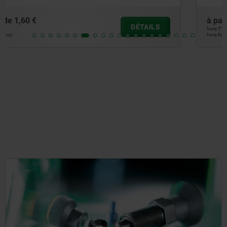
à partir de
4,64 €
DÉTAILS
hors TVA
hors frais d’envoi