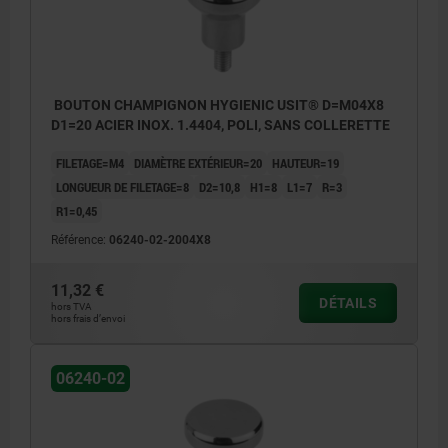
BOUTON CHAMPIGNON HYGIENIC USIT® D=M04X8
D1=20 ACIER INOX. 1.4404, POLI, SANS COLLERETTE
FILETAGE=M4
DIAMÈTRE EXTÉRIEUR=20
HAUTEUR=19
LONGUEUR DE FILETAGE=8
D2=10,8
H1=8
L1=7
R=3
R1=0,45
Référence:
06240-02-2004X8
11,32 €
DÉTAILS
hors TVA
hors frais d’envoi
06240-02