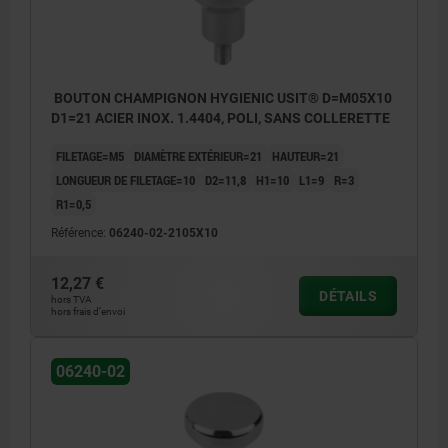
BOUTON CHAMPIGNON HYGIENIC USIT® D=M05X10
D1=21 ACIER INOX. 1.4404, POLI, SANS COLLERETTE
FILETAGE=M5
DIAMÈTRE EXTÉRIEUR=21
HAUTEUR=21
LONGUEUR DE FILETAGE=10
D2=11,8
H1=10
L1=9
R=3
R1=0,5
Référence:
06240-02-2105X10
12,27 €
DÉTAILS
hors TVA
hors frais d’envoi
06240-02