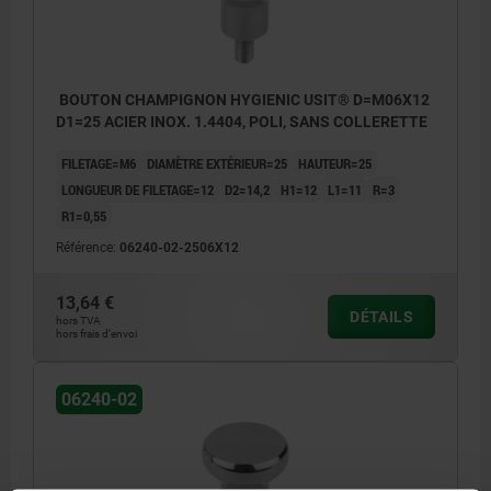
BOUTON CHAMPIGNON HYGIENIC USIT® D=M06X12
D1=25 ACIER INOX. 1.4404, POLI, SANS COLLERETTE
FILETAGE=M6
DIAMÈTRE EXTÉRIEUR=25
HAUTEUR=25
LONGUEUR DE FILETAGE=12
D2=14,2
H1=12
L1=11
R=3
R1=0,55
Référence:
06240-02-2506X12
13,64 €
DÉTAILS
hors TVA
hors frais d’envoi
06240-02