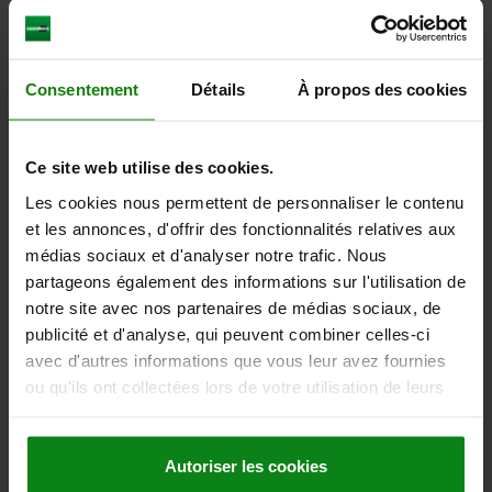
Consentement
Détails
À propos des cookies
BOUTON CHAMPIGNON HYGIENIC USIT® D=M08X16
D1=33 ACIER INOX. 1.4404, POLI, SANS COLLERETTE
FILETAGE=M8
DIAMÈTRE EXTÉRIEUR=33
HAUTEUR=33
Ce site web utilise des cookies.
LONGUEUR DE FILETAGE=16
D2=18
H1=15
L1=15
R=4
Les cookies nous permettent de personnaliser le contenu
R1=0,7
et les annonces, d'offrir des fonctionnalités relatives aux
Référence:
06240-02-3308X16
médias sociaux et d'analyser notre trafic. Nous
partageons également des informations sur l'utilisation de
22,97 €
notre site avec nos partenaires de médias sociaux, de
DÉTAILS
hors TVA
hors frais d’envoi
publicité et d'analyse, qui peuvent combiner celles-ci
avec d'autres informations que vous leur avez fournies
ou qu'ils ont collectées lors de votre utilisation de leurs
06240-02
services.
Autoriser les cookies