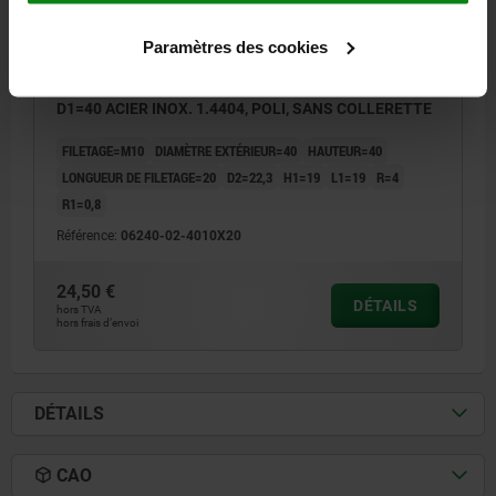
Paramètres des cookies
BOUTON CHAMPIGNON HYGIENIC USIT® D=M10X20
D1=40 ACIER INOX. 1.4404, POLI, SANS COLLERETTE
FILETAGE=M10
DIAMÈTRE EXTÉRIEUR=40
HAUTEUR=40
LONGUEUR DE FILETAGE=20
D2=22,3
H1=19
L1=19
R=4
R1=0,8
Référence:
06240-02-4010X20
24,50 €
DÉTAILS
hors TVA
hors frais d’envoi
DÉTAILS
CAO