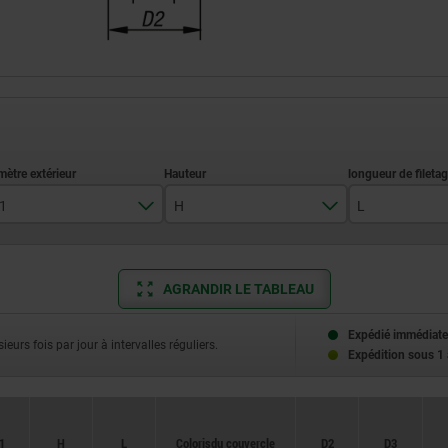
1
H
L
21
21
10
25
25
15
AGRANDIR LE TABLEAU
33
33
Expédié immédiate
ieurs fois par jour à intervalles réguliers.
Expédition sous 1
1
H
L
Coloris du couvercle
D2
D3