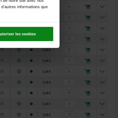
on de notre site avec nos
10
1,60 €
 d'autres informations que
10
1,60 €
10
1,60 €
utoriser les cookies
10
1,60 €
12
2,34 €
12
2,34 €
12
2,34 €
12
2,34 €
12
2,34 €
12
2,34 €
12
2,34 €