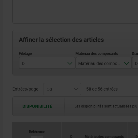
Affiner la sélection des articles
D
Matériau des composants
D
M4
acier
M5
acier inoxydable
Entrées/page
50
de 56 entrées
M6
DISPONIBILITÉ
Les disponibilités sont actualisées plus
M8
Référence
D
Matériau des composants
D