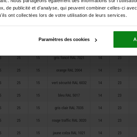
rafic. Nous partageons également des informations sur l'utilisati
1
21
10
bleu RAL 5017
12
19
, de publicité et d'analyse, qui peuvent combiner celles-ci avec
ils ont collectées lors de votre utilisation de leurs services.
1
21
10
gris clair RAL 7035
12
19
1
21
10
rouge traffic RAL 3020
12
19
Paramètres des cookies
A
1
21
10
jaune colza RAL 1021
12
19
5
25
15
gris foncé RAL 7021
14
23
5
25
15
orange RAL 2004
14
23
5
25
15
vert sécurité RAL 6032
14
23
5
25
15
bleu RAL 5017
14
23
5
25
15
gris clair RAL 7035
14
23
5
25
15
rouge traffic RAL 3020
14
23
5
25
15
jaune colza RAL 1021
14
23