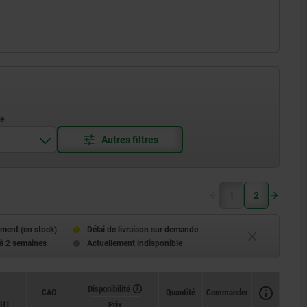
1
2
ment (en stock)
Délai de livraison sur demande
 à 2 semaines
Actuellement indisponible
Disponibilité
CAO
Quantité
Commander
H1
Prix