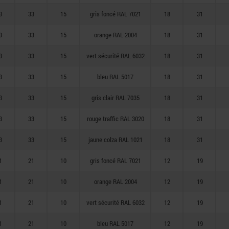
3
33
15
gris foncé RAL 7021
18
31
3
33
15
orange RAL 2004
18
31
3
33
15
vert sécurité RAL 6032
18
31
3
33
15
bleu RAL 5017
18
31
3
33
15
gris clair RAL 7035
18
31
3
33
15
rouge traffic RAL 3020
18
31
3
33
15
jaune colza RAL 1021
18
31
1
21
10
gris foncé RAL 7021
12
19
1
21
10
orange RAL 2004
12
19
1
21
10
vert sécurité RAL 6032
12
19
1
21
10
bleu RAL 5017
12
19