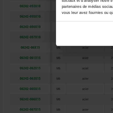
sociaux et d'analyser notre t
06242-053X10
M5
acier
2
partenaires de médias sociaux
vous leur avez fournies ou qu'
06242-055X10
M5
acier
2
06242-056X10
M5
acier
2
06242-057X10
M5
acier
2
06242-06X15
M6
acier
2
06242-061X15
M6
acier
2
06242-062X15
M6
acier
2
06242-063X15
M6
acier
2
06242-065X15
M6
acier
2
06242-066X15
M6
acier
2
06242-067X15
M6
acier
2