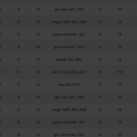
1
21
10
gris clair RAL 7035
12
19
1
21
10
rouge traffic RAL 3020
12
19
1
21
10
jaune colza RAL 1021
12
19
1
21
10
gris foncé RAL 7021
12
19
1
21
10
orange RAL 2004
12
19
1
21
10
vert sécurité RAL 6032
12
19
1
21
10
bleu RAL 5017
12
19
1
21
10
gris clair RAL 7035
12
19
1
21
10
rouge traffic RAL 3020
12
19
1
21
10
jaune colza RAL 1021
12
19
5
25
15
gris foncé RAL 7021
14
23