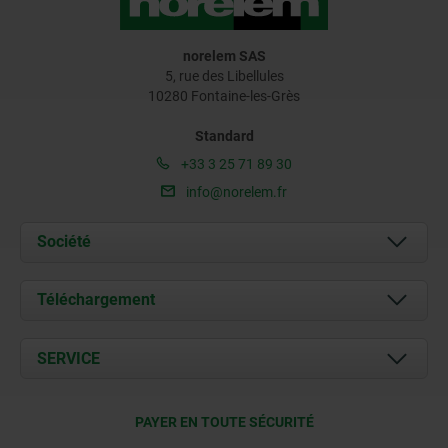
norelem SAS
5, rue des Libellules
10280 Fontaine-les-Grès
Standard
+33 3 25 71 89 30
info@norelem.fr
Société
À propos de nous
Téléchargement
Actualités
Documents
SERVICE
Contact
Conditions de livraison
PAYER EN TOUTE SÉCURITÉ
Certification