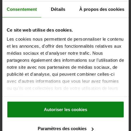
Référence:
06240-11-1104X10
Consentement
Détails
À propos des cookies
3,86 €
DÉTAILS
hors TVA
hors frais d’envoi
Ce site web utilise des cookies.
Les cookies nous permettent de personnaliser le contenu
06240-11
et les annonces, d'offrir des fonctionnalités relatives aux
médias sociaux et d'analyser notre trafic. Nous
partageons également des informations sur l'utilisation de
notre site avec nos partenaires de médias sociaux, de
publicité et d'analyse, qui peuvent combiner celles-ci
avec d'autres informations que vous leur avez fournies
ou qu'ils ont collectées lors de votre utilisation de leurs
BOUTON CHAMPIGNON T. 1 D=M05X10, D1=21,
services.
THERMODURCISSABLE NOIR POLI, COMP:ACIER
INOX. NATUREL
Autoriser les cookies
FILETAGE=M5
DIAMÈTRE EXTÉRIEUR=21
H=21
LONGUEUR DE FILETAGE=10
MATÉRIAU DES COMPOSANTS=ACIER INOXYDABLE
D2=12
Paramètres des cookies