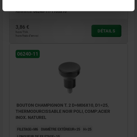
H1=10
Référence:
06240-11-1105X10
3,86 €
DÉTAILS
hors TVA
hors frais d’envoi
06240-11
BOUTON CHAMPIGNON T. 2 D=M06X10, D1=25,
THERMODURCISSABLE NOIR POLI, COMP:ACIER
INOX. NATUREL
FILETAGE=M6
DIAMÈTRE EXTÉRIEUR=25
H=25
LONGUEUR DE FILETAGE=10