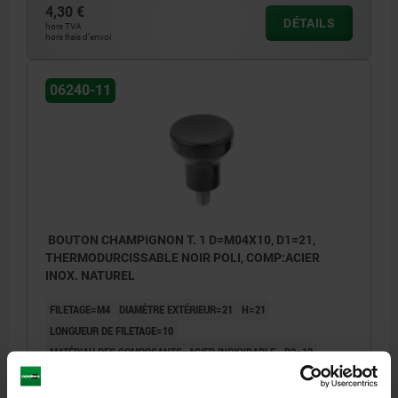
4,30 €
DÉTAILS
hors TVA
hors frais d’envoi
06240-11
BOUTON CHAMPIGNON T. 1 D=M04X10, D1=21,
THERMODURCISSABLE NOIR POLI, COMP:ACIER
INOX. NATUREL
FILETAGE=M4
DIAMÈTRE EXTÉRIEUR=21
H=21
LONGUEUR DE FILETAGE=10
MATÉRIAU DES COMPOSANTS=ACIER INOXYDABLE
D2=12
H1=10