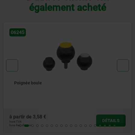
également acheté
06247
Boule Inox ou aluminium DIN 319
à partir de
4,35 €
DÉTAILS
hors TVA
hors frais d’envoi