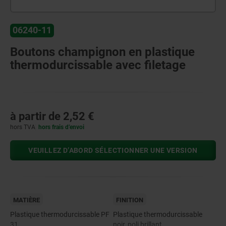
06240-11
Boutons champignon en plastique
thermodurcissable avec filetage
à partir de
2,52 €
hors TVA
hors frais d’envoi
VEUILLEZ D’ABORD SÉLECTIONNER UNE VERSION
MATIÈRE
FINITION
Plastique thermodurcissable PF
Plastique thermodurcissable
31.
noir, poli brillant.