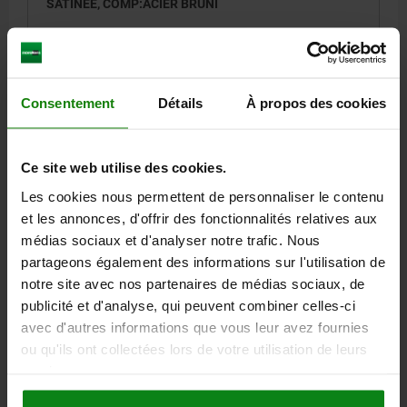
SATINÉE, COMP:ACIER BRUNI
FILETAGE=M8
LONGUEUR DE POIGNÉE=80
COLORIS DU CORPS DE BASE=NOIR RAL 9005
SURFACE DU CORPS DE BASE=MATE SATINÉE
TAILLE=3
Consentement
Détails
À propos des cookies
PROFONDEUR DE FILETAGE=14
D=16
D1=21
D2=22
H=41,5
H1=10
H2=24
HAUTEUR DE POIGNÉE=54,5
H4=58,5
LONGUEUR DE POIGNÉE=91
B=11
NOMBRE DE DENTS =22
Ce site web utilise des cookies.
Référence:
06450-93081
Les cookies nous permettent de personnaliser le contenu
et les annonces, d'offrir des fonctionnalités relatives aux
10,51 €
DÉTAILS
hors TVA
médias sociaux et d'analyser notre trafic. Nous
hors frais d’envoi
partageons également des informations sur l'utilisation de
notre site avec nos partenaires de médias sociaux, de
06450 SE
publicité et d'analyse, qui peuvent combiner celles-ci
avec d'autres informations que vous leur avez fournies
ou qu'ils ont collectées lors de votre utilisation de leurs
services.