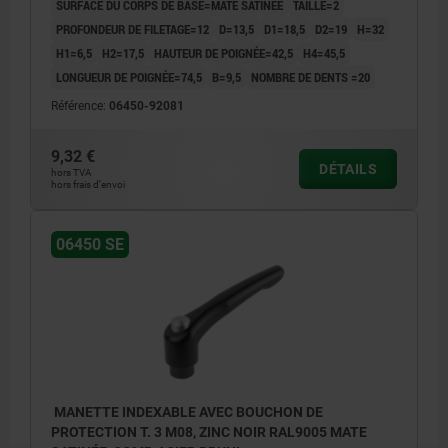
SURFACE DU CORPS DE BASE=MATE SATINÉE
TAILLE=2
PROFONDEUR DE FILETAGE=12
D=13,5
D1=18,5
D2=19
H=32
H1=6,5
H2=17,5
HAUTEUR DE POIGNÉE=42,5
H4=45,5
LONGUEUR DE POIGNÉE=74,5
B=9,5
NOMBRE DE DENTS =20
Référence:
06450-92081
9,32 €
DÉTAILS
hors TVA
hors frais d’envoi
06450 SE
MANETTE INDEXABLE AVEC BOUCHON DE
PROTECTION T. 3 M08, ZINC NOIR RAL9005 MATE