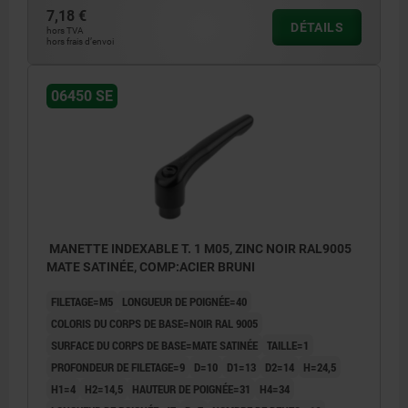
7,18 €
DÉTAILS
hors TVA
hors frais d’envoi
06450 SE
MANETTE INDEXABLE T. 1 M05, ZINC NOIR RAL9005
MATE SATINÉE, COMP:ACIER BRUNI
FILETAGE=M5
LONGUEUR DE POIGNÉE=40
COLORIS DU CORPS DE BASE=NOIR RAL 9005
SURFACE DU CORPS DE BASE=MATE SATINÉE
TAILLE=1
PROFONDEUR DE FILETAGE=9
D=10
D1=13
D2=14
H=24,5
H1=4
H2=14,5
HAUTEUR DE POIGNÉE=31
H4=34