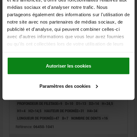
médias sociaux et d'analyser notre trafic. Nous
06450 SE
partageons également des informations sur l'utilisation de
notre site avec nos partenaires de médias sociaux, de
publicité et d'analyse, qui peuvent combiner celles-ci
avec d'autres informations que vous leur avez fournies
ou qu'ils ont collectées lors de votre utilisation de leurs
services.
MANETTE INDEXABLE T. 1 M04, ZINC NOIR RAL9005
Autoriser les cookies
MATE SATINÉE, COMP:ACIER BRUNI
FILETAGE=M4
LONGUEUR DE POIGNÉE=40
Paramètres des cookies
COLORIS DU CORPS DE BASE=NOIR RAL 9005
SURFACE DU CORPS DE BASE=MATE SATINÉE
TAILLE=1
PROFONDEUR DE FILETAGE=9
D=10
D1=13
D2=14
H=24,5
H1=4
H2=14,5
HAUTEUR DE POIGNÉE=31
H4=34
LONGUEUR DE POIGNÉE=47
B=7
NOMBRE DE DENTS =16
Référence:
06450-1041