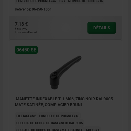
LONGUEUR DE POIGNÉE=47
B=7
NOMBRE DE DENTS =16
Référence:
06450-1051
7,18 €
DÉTAILS
hors TVA
hors frais d’envoi
06450 SE
MANETTE INDEXABLE T. 1 M06, ZINC NOIR RAL9005
MATE SATINÉE, COMP:ACIER BRUNI
FILETAGE=M6
LONGUEUR DE POIGNÉE=40
COLORIS DU CORPS DE BASE=NOIR RAL 9005
SURFACE DU CORPS DE BASE=MATE SATINÉE
TAILLE=1