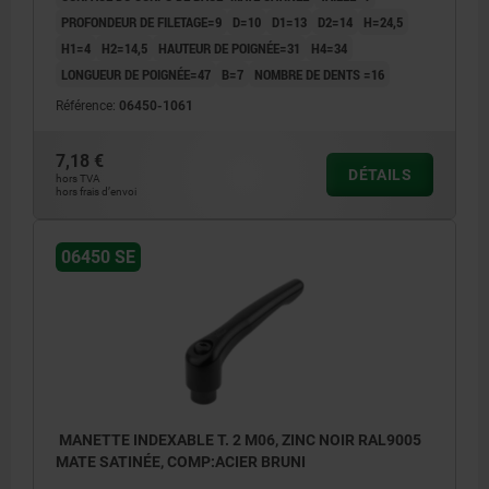
PROFONDEUR DE FILETAGE=9
D=10
D1=13
D2=14
H=24,5
H1=4
H2=14,5
HAUTEUR DE POIGNÉE=31
H4=34
LONGUEUR DE POIGNÉE=47
B=7
NOMBRE DE DENTS =16
Référence:
06450-1061
7,18 €
DÉTAILS
hors TVA
hors frais d’envoi
06450 SE
MANETTE INDEXABLE T. 2 M06, ZINC NOIR RAL9005
MATE SATINÉE, COMP:ACIER BRUNI