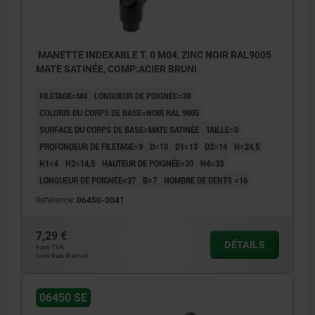
MANETTE INDEXABLE T. 0 M04, ZINC NOIR RAL9005
MATE SATINÉE, COMP:ACIER BRUNI
FILETAGE=M4
LONGUEUR DE POIGNÉE=30
COLORIS DU CORPS DE BASE=NOIR RAL 9005
SURFACE DU CORPS DE BASE=MATE SATINÉE
TAILLE=0
PROFONDEUR DE FILETAGE=9
D=10
D1=13
D2=14
H=24,5
H1=4
H2=14,5
HAUTEUR DE POIGNÉE=30
H4=33
LONGUEUR DE POIGNÉE=37
B=7
NOMBRE DE DENTS =16
Référence:
06450-0041
7,29 €
DÉTAILS
hors TVA
hors frais d’envoi
06450 SE