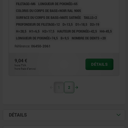
FILETAGE=M6
LONGUEUR DE POIGNÉE=65
COLORIS DU CORPS DE BASE=NOIR RAL 9005
SURFACE DU CORPS DE BASE=MATE SATINÉE
TAILLE=2
PROFONDEUR DE FILETAGE=12
D=13,5
D1=18,5
D2=19
H=28,5
H1=6,5
H2=17,5
HAUTEUR DE POIGNÉE=42,5
H4=45,5
LONGUEUR DE POIGNÉE=74,5
B=9,5
NOMBRE DE DENTS =20
Référence:
06450-2061
9,04 €
DÉTAILS
hors TVA
hors frais d’envoi
1
2
DÉTAILS