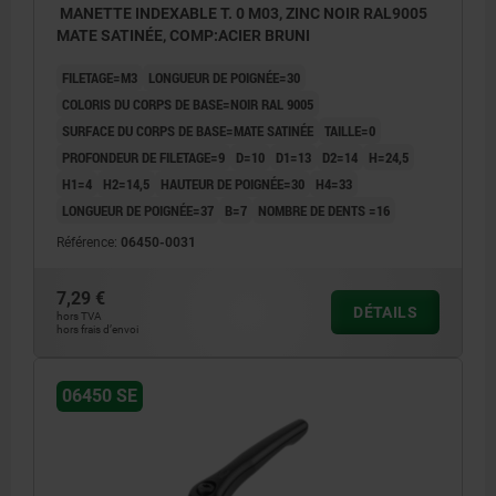
MANETTE INDEXABLE T. 0 M03, ZINC NOIR RAL9005
MATE SATINÉE, COMP:ACIER BRUNI
FILETAGE=M3
LONGUEUR DE POIGNÉE=30
COLORIS DU CORPS DE BASE=NOIR RAL 9005
SURFACE DU CORPS DE BASE=MATE SATINÉE
TAILLE=0
PROFONDEUR DE FILETAGE=9
D=10
D1=13
D2=14
H=24,5
H1=4
H2=14,5
HAUTEUR DE POIGNÉE=30
H4=33
LONGUEUR DE POIGNÉE=37
B=7
NOMBRE DE DENTS =16
Référence:
06450-0031
7,29 €
DÉTAILS
hors TVA
hors frais d’envoi
06450 SE