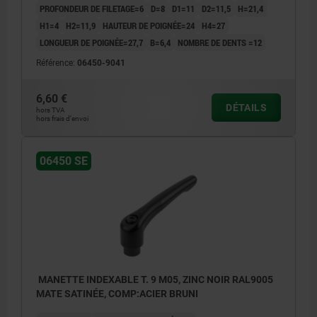
PROFONDEUR DE FILETAGE=6
D=8
D1=11
D2=11,5
H=21,4
H1=4
H2=11,9
HAUTEUR DE POIGNÉE=24
H4=27
LONGUEUR DE POIGNÉE=27,7
B=6,4
NOMBRE DE DENTS =12
Référence:
06450-9041
6,60 €
DÉTAILS
hors TVA
hors frais d’envoi
06450 SE
MANETTE INDEXABLE T. 9 M05, ZINC NOIR RAL9005
MATE SATINÉE, COMP:ACIER BRUNI