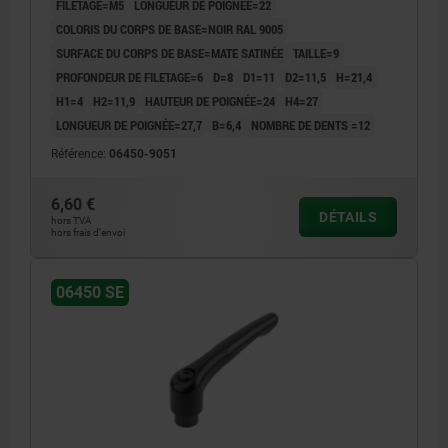
FILETAGE=M5
LONGUEUR DE POIGNÉE=22
COLORIS DU CORPS DE BASE=NOIR RAL 9005
SURFACE DU CORPS DE BASE=MATE SATINÉE
TAILLE=9
PROFONDEUR DE FILETAGE=6
D=8
D1=11
D2=11,5
H=21,4
H1=4
H2=11,9
HAUTEUR DE POIGNÉE=24
H4=27
LONGUEUR DE POIGNÉE=27,7
B=6,4
NOMBRE DE DENTS =12
Référence:
06450-9051
6,60 €
DÉTAILS
hors TVA
hors frais d’envoi
06450 SE