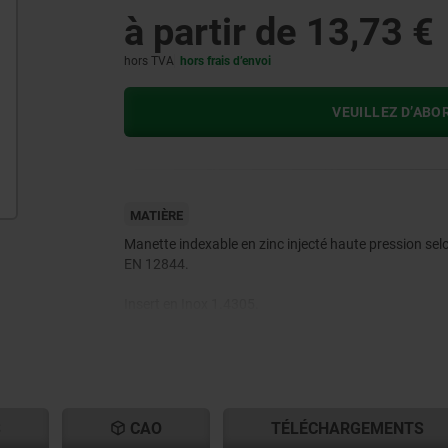
à partir de
13,73 €
hors TVA
hors frais d’envoi
VEUILLEZ D’ABO
MATIÈRE
Manette indexable en zinc injecté haute pression sel
EN 12844.
Insert en Inox 1.4305.
Bouchon de protection en Inox 1.4305.
S
CAO
TÉLÉCHARGEMENTS