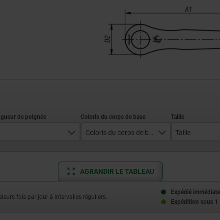
Coloris du corps de base
Taille
65
orangé pur RAL 2004
2
AGRANDIR LE TABLEAU
80
3
Expédié immédiate
ieurs fois par jour à intervalles réguliers.
Expédition sous 1