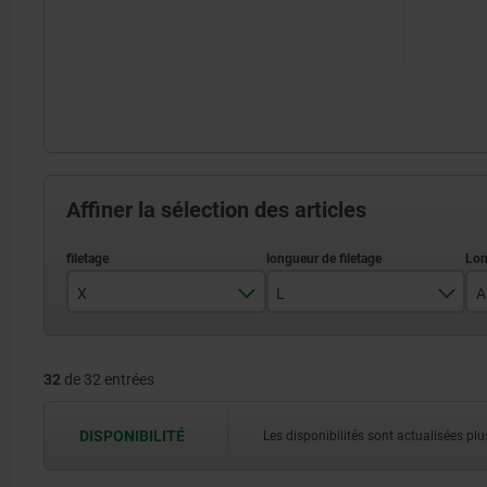
Affiner la sélection des articles
X
L
A
M6
15
32
de 32 entrées
M8
20
M10
25
DISPONIBILITÉ
Les disponibilités sont actualisées plus
30