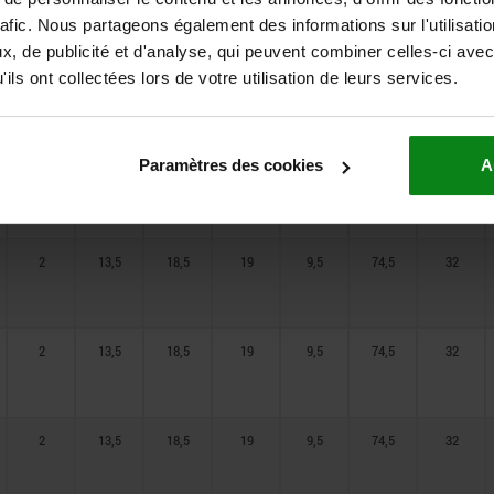
rafic. Nous partageons également des informations sur l'utilisati
, de publicité et d'analyse, qui peuvent combiner celles-ci avec
ils ont collectées lors de votre utilisation de leurs services.
2
13,5
18,5
19
9,5
74,5
32
Paramètres des cookies
A
2
13,5
18,5
19
9,5
74,5
32
2
13,5
18,5
19
9,5
74,5
32
2
13,5
18,5
19
9,5
74,5
32
2
13,5
18,5
19
9,5
74,5
32