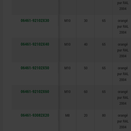
pur RAL
2004
06461-92102X30
M10
30
65
orangé
pur RAL
2004
06461-92102X40
M10
40
65
orangé
pur RAL
2004
06461-92102X50
M10
50
65
orangé
pur RAL
2004
06461-92102X60
M10
60
65
orangé
pur RAL
2004
06461-93082X20
M8
20
80
orangé
pur RAL
2004