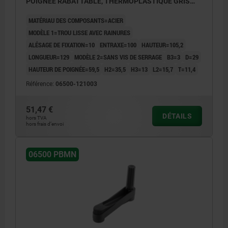
POIGNÉE RABATTABLE, THERMOPLASTIQUE GRIS
FONCÉ, COMP:ACIER BRUNI
MATÉRIAU DES COMPOSANTS=ACIER
MODÈLE 1=TROU LISSE AVEC RAINURES
ALÉSAGE DE FIXATION=10
ENTRAXE=100
HAUTEUR=105,2
LONGUEUR=129
MODÈLE 2=SANS VIS DE SERRAGE
B3=3
D=29
HAUTEUR DE POIGNÉE=59,5
H2=35,5
H3=13
L2=15,7
T=11,4
Référence:
06500-121003
51,47 €
DÉTAILS
hors TVA
hors frais d’envoi
06500 PBMN