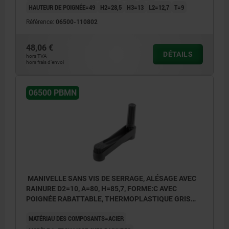
HAUTEUR DE POIGNÉE=49
H2=28,5
H3=13
L2=12,7
T=9
Référence:
06500-110802
1) Position de l'alésage transversal décalée de 90° par
1) Posit
rapport à la rainure de clavette
rapport 
48,06 €
DÉTAILS
hors TVA
hors frais d’envoi
06500 PBMN
MANIVELLE SANS VIS DE SERRAGE, ALÉSAGE AVEC
RAINURE D2=10, A=80, H=85,7, FORME:C AVEC
POIGNÉE RABATTABLE, THERMOPLASTIQUE GRIS
FONCÉ, COMP:ACIER BRUNI
MATÉRIAU DES COMPOSANTS=ACIER