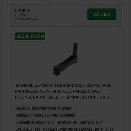
52,33 €
DÉTAILS
hors TVA
hors frais d’envoi
06500 PBMN
MANIVELLE AVEC VIS DE SERRAGE, ALÉSAGE AVEC
RAINURE D2=10, A=80, H=85,7, FORME:C AVEC
POIGNÉE RABATTABLE, THERMOPLASTIQUE GRIS
FONCÉ RAL7021, COMP:ACIER BRUNI
MATÉRIAU DES COMPOSANTS=ACIER
MODÈLE 1=TROU LISSE AVEC RAINURES
ALÉSAGE DE FIXATION=10
ENTRAXE=80
HAUTEUR=85,7
LONGUEUR=104
MODÈLE 2=AVEC VIS DE SERRAGE
B3=3
D=24