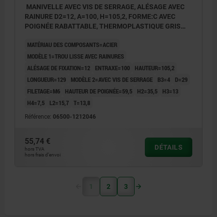
MANIVELLE AVEC VIS DE SERRAGE, ALÉSAGE AVEC
RAINURE D2=12, A=100, H=105,2, FORME:C AVEC
POIGNÉE RABATTABLE, THERMOPLASTIQUE GRIS
FONCÉ RAL7021, COMP:ACIER BRUNI
MATÉRIAU DES COMPOSANTS=ACIER
MODÈLE 1=TROU LISSE AVEC RAINURES
ALÉSAGE DE FIXATION=12
ENTRAXE=100
HAUTEUR=105,2
LONGUEUR=129
MODÈLE 2=AVEC VIS DE SERRAGE
B3=4
D=29
FILETAGE=M6
HAUTEUR DE POIGNÉE=59,5
H2=35,5
H3=13
H4=7,5
L2=15,7
T=13,8
Référence:
06500-1212046
55,74 €
DÉTAILS
hors TVA
hors frais d’envoi
1
2
3