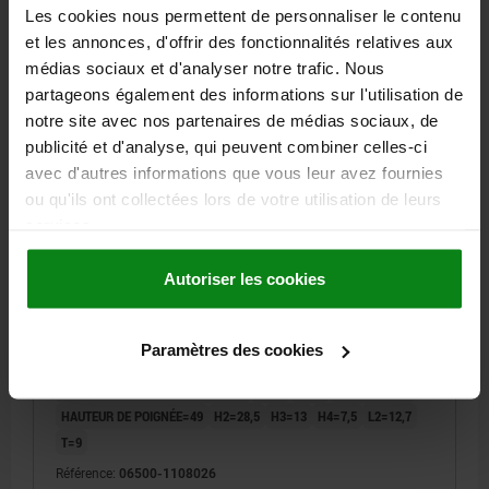
Les cookies nous permettent de personnaliser le contenu
et les annonces, d'offrir des fonctionnalités relatives aux
06500 PBMN
médias sociaux et d'analyser notre trafic. Nous
partageons également des informations sur l'utilisation de
notre site avec nos partenaires de médias sociaux, de
publicité et d'analyse, qui peuvent combiner celles-ci
avec d'autres informations que vous leur avez fournies
ou qu'ils ont collectées lors de votre utilisation de leurs
services.
MANIVELLE AVEC VIS DE SERRAGE, ALÉSAGE AVEC
RAINURE D2=8, A=80, H=85,7, FORME:C AVEC
POIGNÉE RABATTABLE, THERMOPLASTIQUE GRIS
Autoriser les cookies
FONCÉ RAL7021, COMP:ACIER BRUNI
MATÉRIAU DES COMPOSANTS=ACIER
MODÈLE 1=TROU LISSE AVEC RAINURES
ALÉSAGE DE FIXATION=8
Paramètres des cookies
ENTRAXE=80
HAUTEUR=85,7
LONGUEUR=104
MODÈLE 2=AVEC VIS DE SERRAGE
B3=2
D=24
FILETAGE=M6
HAUTEUR DE POIGNÉE=49
H2=28,5
H3=13
H4=7,5
L2=12,7
T=9
Référence:
06500-1108026