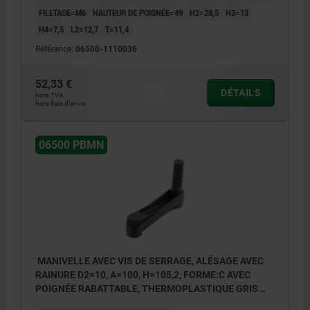
FILETAGE=M6
HAUTEUR DE POIGNÉE=49
H2=28,5
H3=13
H4=7,5
L2=12,7
T=11,4
Référence:
06500-1110036
52,33 €
DÉTAILS
hors TVA
hors frais d’envoi
06500 PBMN
MANIVELLE AVEC VIS DE SERRAGE, ALÉSAGE AVEC
RAINURE D2=10, A=100, H=105,2, FORME:C AVEC
POIGNÉE RABATTABLE, THERMOPLASTIQUE GRIS
FONCÉ RAL7021, COMP:ACIER BRUNI