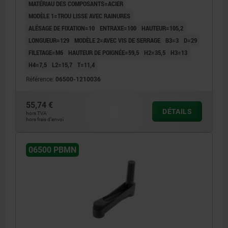
MATÉRIAU DES COMPOSANTS=ACIER
MODÈLE 1=TROU LISSE AVEC RAINURES
ALÉSAGE DE FIXATION=10
ENTRAXE=100
HAUTEUR=105,2
LONGUEUR=129
MODÈLE 2=AVEC VIS DE SERRAGE
B3=3
D=29
FILETAGE=M6
HAUTEUR DE POIGNÉE=59,5
H2=35,5
H3=13
H4=7,5
L2=15,7
T=11,4
Référence:
06500-1210036
55,74 €
DÉTAILS
hors TVA
hors frais d’envoi
06500 PBMN