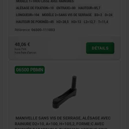
MODÈLE 1=TROU LISSE AVEC RAINURES
ALÉSAGE DE FIXATION=10
ENTRAXE=80
HAUTEUR=85,7
LONGUEUR=104
MODÈLE 2=SANS VIS DE SERRAGE
B3=3
D=24
HAUTEUR DE POIGNÉE=49
H2=28,5
H3=13
L2=12,7
T=11,4
Référence:
06500-111003
48,06 €
DÉTAILS
hors TVA
hors frais d’envoi
06500 PBMN
MANIVELLE SANS VIS DE SERRAGE, ALÉSAGE AVEC
RAINURE D2=10, A=100, H=105,2, FORME:C AVEC