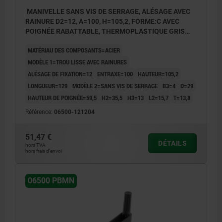
MANIVELLE SANS VIS DE SERRAGE, ALÉSAGE AVEC
RAINURE D2=12, A=100, H=105,2, FORME:C AVEC
POIGNÉE RABATTABLE, THERMOPLASTIQUE GRIS
FONCÉ, COMP:ACIER BRUNI
MATÉRIAU DES COMPOSANTS=ACIER
MODÈLE 1=TROU LISSE AVEC RAINURES
ALÉSAGE DE FIXATION=12
ENTRAXE=100
HAUTEUR=105,2
LONGUEUR=129
MODÈLE 2=SANS VIS DE SERRAGE
B3=4
D=29
HAUTEUR DE POIGNÉE=59,5
H2=35,5
H3=13
L2=15,7
T=13,8
Référence:
06500-121204
51,47 €
DÉTAILS
hors TVA
hors frais d’envoi
06500 PBMN