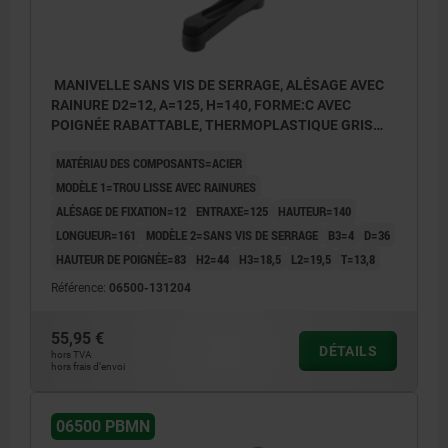
MANIVELLE SANS VIS DE SERRAGE, ALÉSAGE AVEC
RAINURE D2=12, A=125, H=140, FORME:C AVEC
POIGNÉE RABATTABLE, THERMOPLASTIQUE GRIS
FONCÉ, COMP:ACIER BRUNI
MATÉRIAU DES COMPOSANTS=ACIER
MODÈLE 1=TROU LISSE AVEC RAINURES
ALÉSAGE DE FIXATION=12
ENTRAXE=125
HAUTEUR=140
LONGUEUR=161
MODÈLE 2=SANS VIS DE SERRAGE
B3=4
D=36
HAUTEUR DE POIGNÉE=83
H2=44
H3=18,5
L2=19,5
T=13,8
Référence:
06500-131204
55,95 €
DÉTAILS
hors TVA
hors frais d’envoi
06500 PBMN