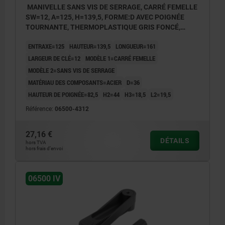
MANIVELLE SANS VIS DE SERRAGE, CARRÉ FEMELLE
SW=12, A=125, H=139,5, FORME:D AVEC POIGNÉE
TOURNANTE, THERMOPLASTIQUE GRIS FONCÉ,
COMP:ACIER BRUNI
ENTRAXE=125
HAUTEUR=139,5
LONGUEUR=161
LARGEUR DE CLÉ=12
MODÈLE 1=CARRÉ FEMELLE
MODÈLE 2=SANS VIS DE SERRAGE
MATÉRIAU DES COMPOSANTS=ACIER
D=36
HAUTEUR DE POIGNÉE=82,5
H2=44
H3=18,5
L2=19,5
Référence:
06500-4312
27,16 €
DÉTAILS
hors TVA
hors frais d’envoi
06500 IV