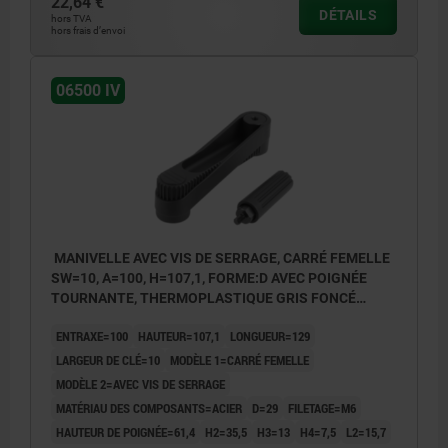
22,64 €
DÉTAILS
hors TVA
hors frais d’envoi
06500 IV
MANIVELLE AVEC VIS DE SERRAGE, CARRÉ FEMELLE
SW=10, A=100, H=107,1, FORME:D AVEC POIGNÉE
TOURNANTE, THERMOPLASTIQUE GRIS FONCÉ
RAL7021, COMP:ACIER BRUNI
ENTRAXE=100
HAUTEUR=107,1
LONGUEUR=129
LARGEUR DE CLÉ=10
MODÈLE 1=CARRÉ FEMELLE
MODÈLE 2=AVEC VIS DE SERRAGE
MATÉRIAU DES COMPOSANTS=ACIER
D=29
FILETAGE=M6
HAUTEUR DE POIGNÉE=61,4
H2=35,5
H3=13
H4=7,5
L2=15,7