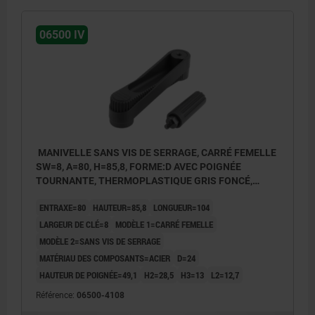
06500 IV
MANIVELLE SANS VIS DE SERRAGE, CARRÉ FEMELLE
SW=8, A=80, H=85,8, FORME:D AVEC POIGNÉE
TOURNANTE, THERMOPLASTIQUE GRIS FONCÉ,
COMP:ACIER BRUNI
ENTRAXE=80
HAUTEUR=85,8
LONGUEUR=104
LARGEUR DE CLÉ=8
MODÈLE 1=CARRÉ FEMELLE
MODÈLE 2=SANS VIS DE SERRAGE
MATÉRIAU DES COMPOSANTS=ACIER
D=24
HAUTEUR DE POIGNÉE=49,1
H2=28,5
H3=13
L2=12,7
Référence:
06500-4108