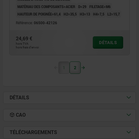
MATÉRIAU DES COMPOSANTS=ACIER
D=29
FILETAGE=M6
HAUTEUR DE POIGNÉE=61,4
H2=35,5
H3=13
H4=7,5
L2=15,7
Référence:
06500-42126
24,69 €
DÉTAILS
hors TVA
hors frais d’envoi
1
2
DÉTAILS
CAO
TÉLÉCHARGEMENTS