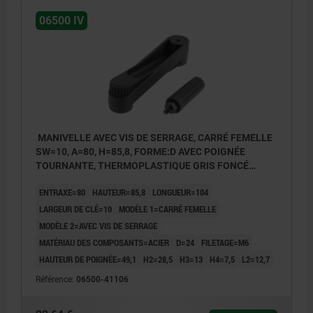
06500 IV
MANIVELLE AVEC VIS DE SERRAGE, CARRÉ FEMELLE
SW=10, A=80, H=85,8, FORME:D AVEC POIGNÉE
TOURNANTE, THERMOPLASTIQUE GRIS FONCÉ
RAL7021, COMP:ACIER BRUNI
ENTRAXE=80
HAUTEUR=85,8
LONGUEUR=104
LARGEUR DE CLÉ=10
MODÈLE 1=CARRÉ FEMELLE
MODÈLE 2=AVEC VIS DE SERRAGE
MATÉRIAU DES COMPOSANTS=ACIER
D=24
FILETAGE=M6
HAUTEUR DE POIGNÉE=49,1
H2=28,5
H3=13
H4=7,5
L2=12,7
Référence:
06500-41106