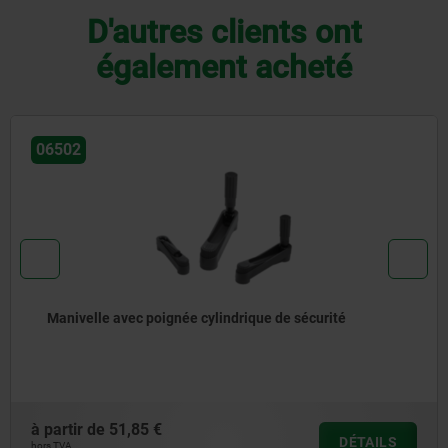
D'autres clients ont
également acheté
06480
Manivelle dégagée similaire à DIN 468
à partir de
22,07 €
DÉTAILS
hors TVA