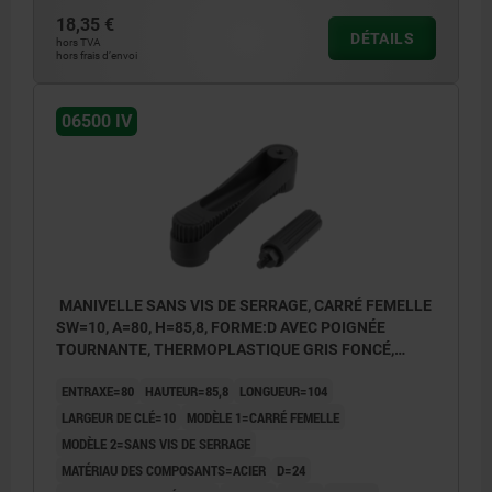
1) Position de l'alésage transversal décalée
18,35 €
de 90° par rapport à la rainure de clavette
DÉTAILS
hors TVA
hors frais d’envoi
06500 IV
MANIVELLE SANS VIS DE SERRAGE, CARRÉ FEMELLE
SW=10, A=80, H=85,8, FORME:D AVEC POIGNÉE
TOURNANTE, THERMOPLASTIQUE GRIS FONCÉ,
COMP:ACIER BRUNI
ENTRAXE=80
HAUTEUR=85,8
LONGUEUR=104
LARGEUR DE CLÉ=10
MODÈLE 1=CARRÉ FEMELLE
MODÈLE 2=SANS VIS DE SERRAGE
MATÉRIAU DES COMPOSANTS=ACIER
D=24