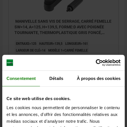
MANIVELLE SANS VIS DE SERRAGE, CARRÉ FEMELLE
SW=14, A=125, H=139,5, FORME:D AVEC POIGNÉE
TOURNANTE, THERMOPLASTIQUE GRIS FONCÉ,
COMP:ACIER BRUNI
ENTRAXE=125
HAUTEUR=139,5
LONGUEUR=161
LARGEUR DE CLÉ=14
MODÈLE 1=CARRÉ FEMELLE
MODÈLE 2=SANS VIS DE SERRAGE
MATÉRIAU DES COMPOSANTS=ACIER
D=36
HAUTEUR DE POIGNÉE=82,5
H2=44
H3=18,5
L2=19,5
Consentement
Détails
À propos des cookies
Référence:
06500-4314
27,16 €
DÉTAILS
Ce site web utilise des cookies.
hors TVA
hors frais d’envoi
Les cookies nous permettent de personnaliser le contenu
et les annonces, d'offrir des fonctionnalités relatives aux
06500 IV
médias sociaux et d'analyser notre trafic. Nous