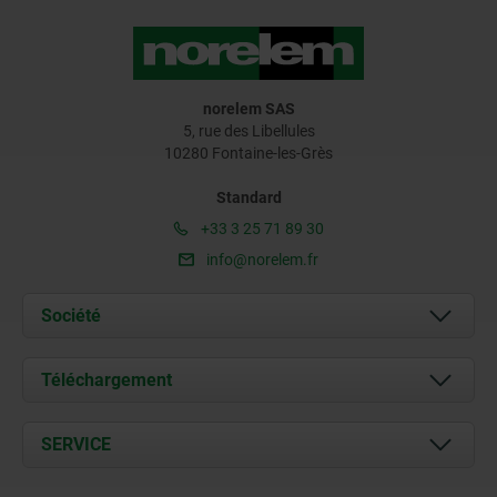
norelem SAS
5, rue des Libellules
10280 Fontaine-les-Grès
Standard
+33 3 25 71 89 30
info@norelem.fr
Société
À propos de nous
Téléchargement
Actualités
Documents
SERVICE
Contact