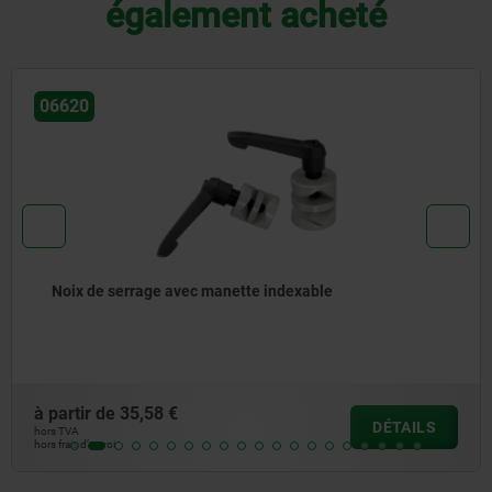
également acheté
27858
able
Charnière en thermoplastique avec 
à partir de
15,15 €
DÉTAILS
hors TVA
hors frais d’envoi