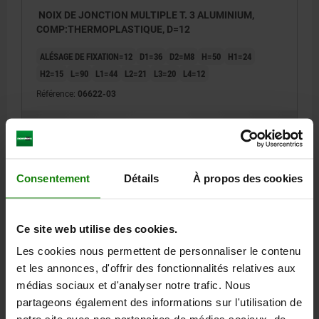
NOIX DE JONCTION MULTIPLE T. 3 ALUMINIUM,
COMP:THERMOPLASTIQUE, D=12
ALÉSAGE DE FIXATION=12
D1=36
D2=M8
H=50
H1=24
H2=15
L=90
L1=44
L2=21
L3=20
L4=12
Référence:
06622-03
45,12 €
DÉTAILS
hors TVA
hors frais d’envoi
Consentement
Détails
À propos des cookies
06622
Ce site web utilise des cookies.
Les cookies nous permettent de personnaliser le contenu
et les annonces, d'offrir des fonctionnalités relatives aux
médias sociaux et d'analyser notre trafic. Nous
partageons également des informations sur l'utilisation de
NOIX DE JONCTION MULTIPLE T. 4 ALUMINIUM,