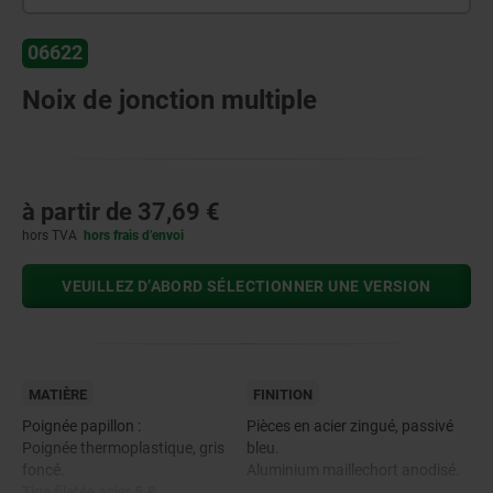
06622
Noix de jonction multiple
à partir de
37,69 €
hors TVA
hors frais d’envoi
VEUILLEZ D’ABORD SÉLECTIONNER UNE VERSION
MATIÈRE
FINITION
Poignée papillon :
Pièces en acier zingué, passivé
Poignée thermoplastique, gris
bleu.
foncé.
Aluminium maillechort anodisé.
Tige filetée acier 5.8.