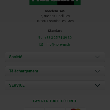
norelem SAS
5, rue des Libellules
10280 Fontaine-les-Grès
Standard
+33 3 25 71 89 30
info@norelem.fr
Société
À propos de nous
Téléchargement
Actualités
Documents
SERVICE
Contact
Conditions de livraison
PAYER EN TOUTE SÉCURITÉ
Certification