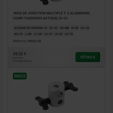
NOIX DE JONCTION MULTIPLE T. 2 ALUMINIUM,
COMP:THERMOPLASTIQUE, D=10
ALÉSAGE DE FIXATION=10
D1=32
D2=M8
H=50
H1=24
H2=15
L=88
L1=40
L2=19
L3=20
L4=10
Référence:
06622-02
39,52 €
DÉTAILS
hors TVA
hors frais d’envoi
06622