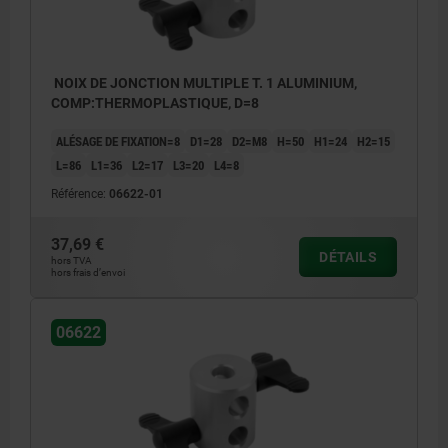
NOIX DE JONCTION MULTIPLE T. 1 ALUMINIUM,
COMP:THERMOPLASTIQUE, D=8
ALÉSAGE DE FIXATION=8
D1=28
D2=M8
H=50
H1=24
H2=15
L=86
L1=36
L2=17
L3=20
L4=8
Référence:
06622-01
37,69 €
DÉTAILS
hors TVA
hors frais d’envoi
06622
1) Tête moletée