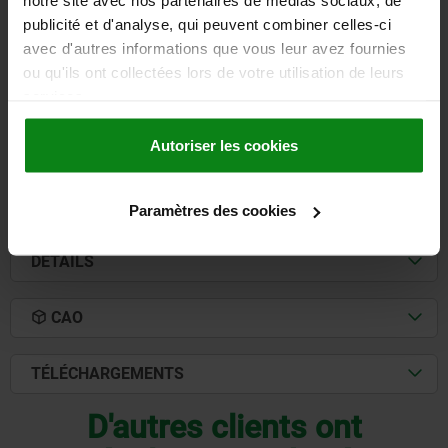
notre site avec nos partenaires de médias sociaux, de
COMP:THERMOPLASTIQUE, D=16
publicité et d'analyse, qui peuvent combiner celles-ci
ALÉSAGE DE FIXATION=16
D1=45
D2=M10
H=75
H1=35,6
avec d'autres informations que vous leur avez fournies
H2=20
L=127,2
L1=56
L2=27
L3=24
L4=16
ou qu'ils ont collectées lors de votre utilisation de leurs
services.
Référence:
06622-04
Autoriser les cookies
57,52 €
DÉTAILS
hors TVA
hors frais d’envoi
Paramètres des cookies
DÉTAILS
CAO
TÉLÉCHARGEMENTS
D'autres clients ont