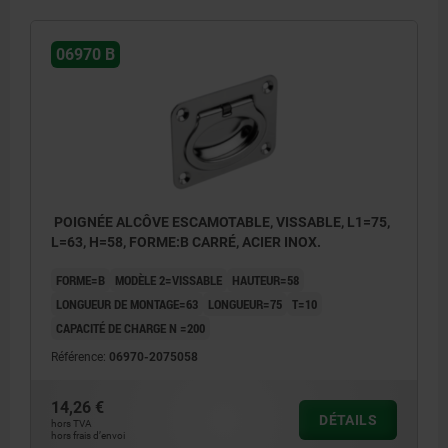
06970 B
POIGNÉE ALCÔVE ESCAMOTABLE, VISSABLE, L1=75,
L=63, H=58, FORME:B CARRÉ, ACIER INOX.
FORME=B
MODÈLE 2=VISSABLE
HAUTEUR=58
LONGUEUR DE MONTAGE=63
LONGUEUR=75
T=10
CAPACITÉ DE CHARGE N =200
Référence:
06970-2075058
14,26 €
DÉTAILS
hors TVA
hors frais d’envoi