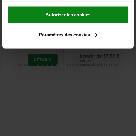
Autoriser les cookies
Pignons doubles 3/4" x 7/16" DIN ISO 606, prêts à
monter
Paramètres des cookies
à partir de
37,97 €
DÉTAILS
hors TVA
hors frais d’envoi