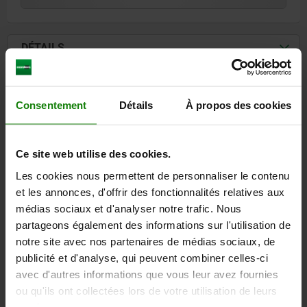
DÉTAILS
CAO
Consentement
Détails
À propos des cookies
TÉLÉCHARGEMENTS
Ce site web utilise des cookies.
D'autres clients ont
Les cookies nous permettent de personnaliser le contenu
également acheté
et les annonces, d'offrir des fonctionnalités relatives aux
médias sociaux et d'analyser notre trafic. Nous
partageons également des informations sur l'utilisation de
NOUVEAU
22250-05
notre site avec nos partenaires de médias sociaux, de
publicité et d'analyse, qui peuvent combiner celles-ci
avec d'autres informations que vous leur avez fournies
ou qu'ils ont collectées lors de votre utilisation de leurs
services.