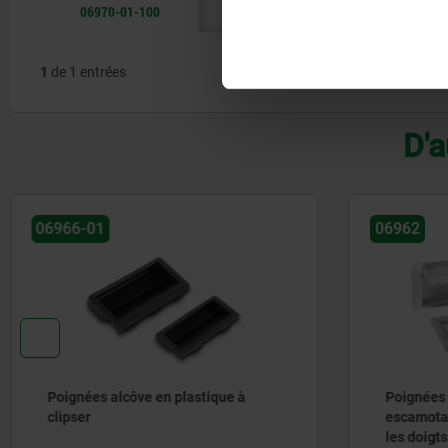
06970-01-100
77
14
1
de 1 entrées
D'a
06962
06965-01
Poignées alcôve en aluminium,
Poignées 
escamotables avec empreintes pour
les doigts, encliquetables ou à