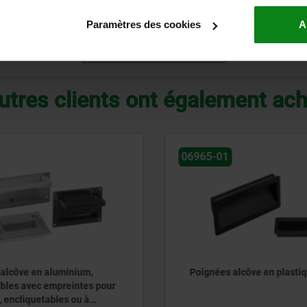
100
500
Paramètres des cookies
A
AGRANDIR LE TABLEAU
utres clients ont également ac
06965-02
alcôve en plastique
Poignées alcôve en plasti