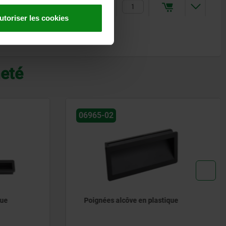
10,44 €
utoriser les cookies
heté
06961
que
Poignées alcôve escamotables en
aluminium