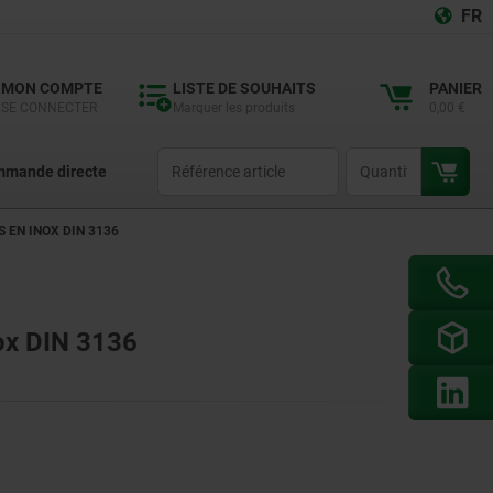
FR
MON COMPTE
LISTE DE SOUHAITS
PANIER
SE CONNECTER
Marquer les produits
0,00 €
productCode
qty
mande directe
 EN INOX DIN 3136
ox DIN 3136