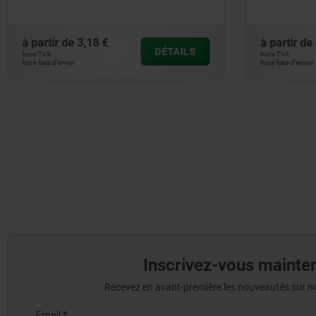
ressort de rappel
à partir de
44,22 €
à partir de
DÉTAILS
hors TVA
hors TVA
hors frais d’envoi
hors frais d’envoi
Inscrivez-vous mainten
Recevez en avant-première les nouveautés sur nos 