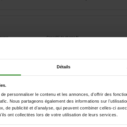
1
Capacité de charge N
100
500
Détails
AGRANDIR LE TABLEAU
Expédié immédiate
ieurs fois par jour à intervalles réguliers.
ies.
Expédition sous 1
e personnaliser le contenu et les annonces, d'offrir des fonctio
rafic. Nous partageons également des informations sur l'utilisati
, de publicité et d'analyse, qui peuvent combiner celles-ci avec
L1
Capacité de charge N
ils ont collectées lors de votre utilisation de leurs services.