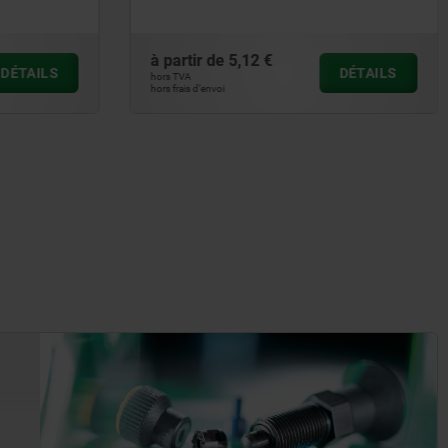
à partir de
57,66 €
DÉTAILS
DÉTAILS
hors TVA
hors frais d’envoi