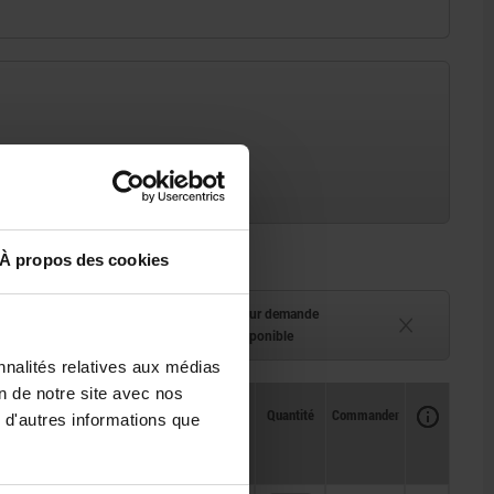
À propos des cookies
ment (en stock)
Délai de livraison sur demande
 à 2 semaines
Actuellement indisponible
nnalités relatives aux médias
on de notre site avec nos
Disponibilité
CAO
Quantité
Commander
 d'autres informations que
Prix