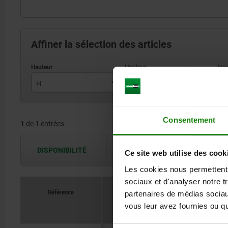
Affiner la sélection des articles
H
H1
L
77
14
Consentement
1
de 1 entrées
DISPONIBILITÉ
Les disponibilités sont actualisées plus
Ce site web utilise des cook
Les cookies nous permettent d
sociaux et d'analyser notre t
Référence
partenaires de médias sociaux
H
H1
vous leur avez fournies ou qu'