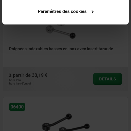
Paramètres des cookies
Poignées indexables basses en Inox avec insert taraudé
à partir de
33,19 €
DÉTAILS
hors TVA
hors frais d’envoi
06400