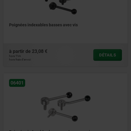
Poignées indexables basses avec vis
à partir de
23,08 €
DÉTAILS
hors TVA
hors frais d’envoi
06401