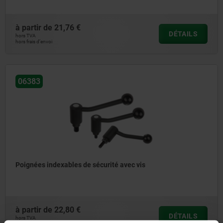
à partir de
21,76 €
DÉTAILS
hors TVA
hors frais d’envoi
06383
Poignées indexables de sécurité avec vis
à partir de
22,80 €
DÉTAILS
hors TVA