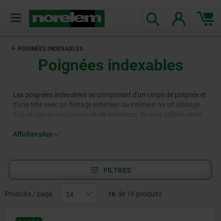
POIGNÉES INDEXABLES
Poignées indexables
Les poignées indexables se composent d'un corps de poignée et
d'une tête avec un filetage extérieur ou intérieur ou un alésage
d'ajustage ou encore une étoile intérieure. Ils sont utilisés entre
autres dans la construction de machines et d'installations pour
des tâches de serrage simples, en particulier lorsqu'un
Afficher plus
actionnement ou un réglage fréquent est souhaité.
L'assortiment norelem propose divers leviers de serrage dans
différentes versions et tailles, dont des leviers de serrage avec
FILTRES
fonction de sécurité pour éviter les déréglages involontaires.
Produits / page
16
de 16 produits