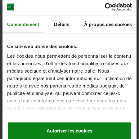
hors frais d’envoi
Consentement
Détails
À propos des cookies
06390
Ce site web utilise des cookies.
Les cookies nous permettent de personnaliser le contenu
et les annonces, d'offrir des fonctionnalités relatives aux
médias sociaux et d'analyser notre trafic. Nous
Poignées indexables basses avec insert taraudé , 0 degré
partageons également des informations sur l'utilisation de
notre site avec nos partenaires de médias sociaux, de
publicité et d'analyse, qui peuvent combiner celles-ci
avec d'autres informations que vous leur avez fournies
à partir de
24,96 €
ou qu'ils ont collectées lors de votre utilisation de leurs
DÉTAILS
hors TVA
hors frais d’envoi
services.
Autoriser les cookies
06391