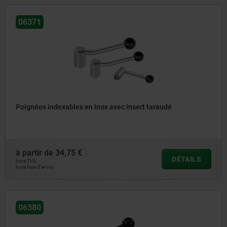
06371
Poignées indexables en Inox avec insert taraudé
à partir de
34,75 €
DÉTAILS
hors TVA
hors frais d’envoi
06380