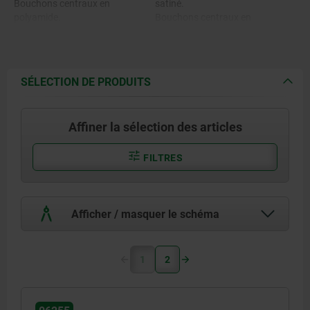
Bouchons centraux en
satiné.
polyamide.
Bouchons centraux en
Alésage traversant et insert fileté
polyamide, gris (RAL 7035).
pour poignée cylindrique acier.
Alésage traversant et insert fileté
pour poignée cylindrique
rabattable, bruni.
SÉLECTION DE PRODUITS
Affiner la sélection des articles
FILTRES
Afficher / masquer le schéma
1
2