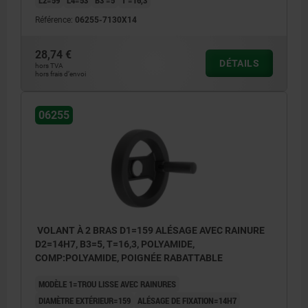
L2=59
L4=53
B3 =5
T =16,3
Référence:
06255-7130X14
28,74 €
DÉTAILS
hors TVA
hors frais d’envoi
06255
VOLANT À 2 BRAS D1=159 ALÉSAGE AVEC RAINURE
D2=14H7, B3=5, T=16,3, POLYAMIDE,
COMP:POLYAMIDE, POIGNÉE RABATTABLE
MODÈLE 1=TROU LISSE AVEC RAINURES
DIAMÈTRE EXTÉRIEUR=159
ALÉSAGE DE FIXATION=14H7