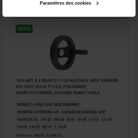
87,40 €
Paramètres des cookies
DÉTAILS
hors TVA
hors frais d’envoi
06255
VOLANT À 2 BRAS D1=129 ALÉSAGE AVEC RAINURE
D2=12H7, B3=4, T=13,8, POLYAMIDE,
COMP:POLYAMIDE, POIGNÉE RABATTABLE
MODÈLE 1=TROU LISSE AVEC RAINURES
DIAMÈTRE EXTÉRIEUR=129
ALÉSAGE DE FIXATION=12H7
HAUTEUR=52
D3=32
D4=20
A=51
H=29
L=111
L1=20
L2=59
L4=53
B3 =4
T =13,8
Référence:
06255-7130X12