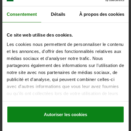
DÉTAILS
hors TVA
hors frais d’envoi
Consentement
Détails
À propos des cookies
06255
Ce site web utilise des cookies.
Les cookies nous permettent de personnaliser le contenu
et les annonces, d'offrir des fonctionnalités relatives aux
médias sociaux et d'analyser notre trafic. Nous
partageons également des informations sur l'utilisation de
notre site avec nos partenaires de médias sociaux, de
VOLANT À 2 BRAS D1=346 ALÉSAGE SANS RAINURE
D2=20H7, POLYAMIDE, COMP:POLYAMIDE, POIGNÉE
publicité et d'analyse, qui peuvent combiner celles-ci
RABATTABLE
avec d'autres informations que vous leur avez fournies
ou qu'ils ont collectées lors de votre utilisation de leurs
MODÈLE 1=ALÉSAGE
DIAMÈTRE EXTÉRIEUR=346
services.
ALÉSAGE DE FIXATION=20H7
HAUTEUR=80
D3=67,5
D4=27
A=148
H=43,5
L=144
L1=32
L2=91
L4=80
Autoriser les cookies
Référence:
06255-6345X20