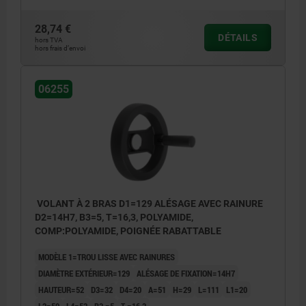
28,74 €
DÉTAILS
hors TVA
hors frais d’envoi
06255
VOLANT À 2 BRAS D1=129 ALÉSAGE AVEC RAINURE
D2=14H7, B3=5, T=16,3, POLYAMIDE,
COMP:POLYAMIDE, POIGNÉE RABATTABLE
MODÈLE 1=TROU LISSE AVEC RAINURES
DIAMÈTRE EXTÉRIEUR=129
ALÉSAGE DE FIXATION=14H7
HAUTEUR=52
D3=32
D4=20
A=51
H=29
L=111
L1=20