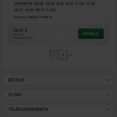
HAUTEUR=55
D3=40
D4=25
A=65
H=31
L=126
L1=24
L2=71
L4=59
B3 =5
T =16,3
Référence:
06255-7160X14
36,51 €
DÉTAILS
hors TVA
hors frais d’envoi
1
2
DÉTAILS
CAO
TÉLÉCHARGEMENTS