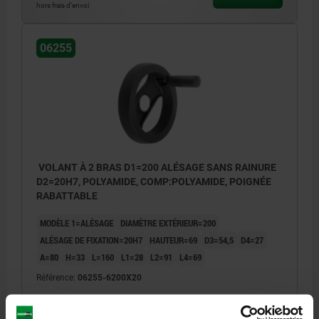
hors frais d’envoi
06255
VOLANT À 2 BRAS D1=200 ALÉSAGE SANS RAINURE
D2=20H7, POLYAMIDE, COMP:POLYAMIDE, POIGNÉE
RABATTABLE
MODÈLE 1=ALÉSAGE
DIAMÈTRE EXTÉRIEUR=200
ALÉSAGE DE FIXATION=20H7
HAUTEUR=69
D3=54,5
D4=27
A=80
H=33
L=160
L1=28
L2=91
L4=69
Référence:
06255-6200X20
55,66 €