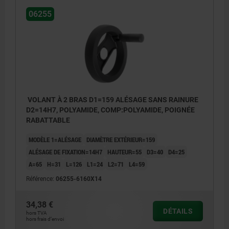
06255
VOLANT À 2 BRAS D1=159 ALÉSAGE SANS RAINURE
D2=14H7, POLYAMIDE, COMP:POLYAMIDE, POIGNÉE
RABATTABLE
MODÈLE 1=ALÉSAGE
DIAMÈTRE EXTÉRIEUR=159
ALÉSAGE DE FIXATION=14H7
HAUTEUR=55
D3=40
D4=25
A=65
H=31
L=126
L1=24
L2=71
L4=59
Référence:
06255-6160X14
34,38 €
DÉTAILS
hors TVA
hors frais d’envoi