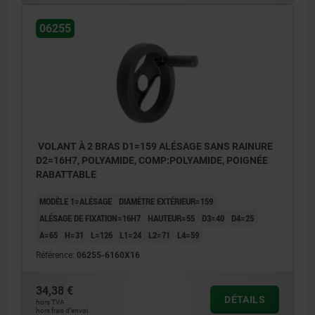
06255
VOLANT À 2 BRAS D1=159 ALÉSAGE SANS RAINURE
D2=16H7, POLYAMIDE, COMP:POLYAMIDE, POIGNÉE
RABATTABLE
MODÈLE 1=ALÉSAGE
DIAMÈTRE EXTÉRIEUR=159
ALÉSAGE DE FIXATION=16H7
HAUTEUR=55
D3=40
D4=25
A=65
H=31
L=126
L1=24
L2=71
L4=59
Référence:
06255-6160X16
34,38 €
DÉTAILS
hors TVA
hors frais d’envoi