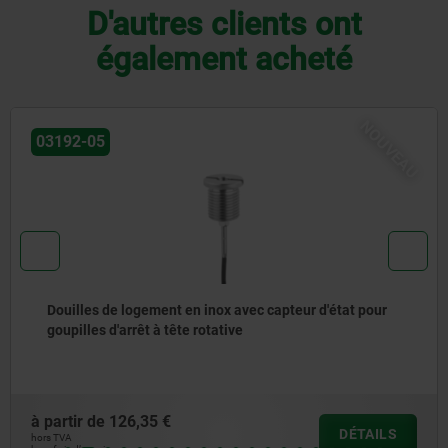
D'autres clients ont
également acheté
U
06255
Volant à 2 bras en plastique, avec poignée tournante
à partir de
13,19 €
DÉTAILS
hors TVA