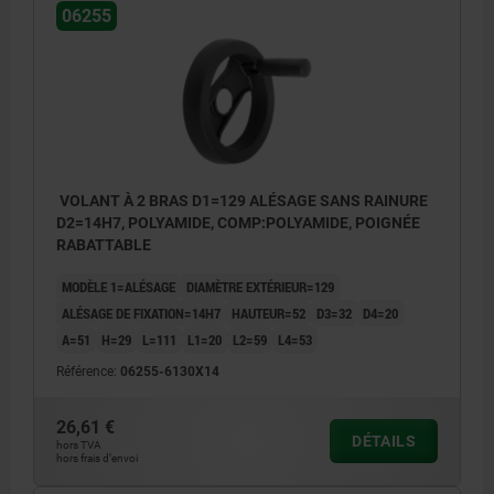
06255
VOLANT À 2 BRAS D1=129 ALÉSAGE SANS RAINURE
D2=14H7, POLYAMIDE, COMP:POLYAMIDE, POIGNÉE
RABATTABLE
MODÈLE 1=ALÉSAGE
DIAMÈTRE EXTÉRIEUR=129
ALÉSAGE DE FIXATION=14H7
HAUTEUR=52
D3=32
D4=20
A=51
H=29
L=111
L1=20
L2=59
L4=53
Référence:
06255-6130X14
26,61 €
DÉTAILS
hors TVA
hors frais d’envoi