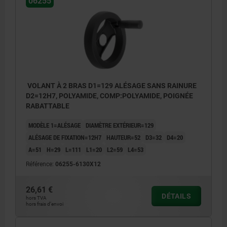
06255
VOLANT À 2 BRAS D1=129 ALÉSAGE SANS RAINURE
D2=12H7, POLYAMIDE, COMP:POLYAMIDE, POIGNÉE
RABATTABLE
MODÈLE 1=ALÉSAGE
DIAMÈTRE EXTÉRIEUR=129
ALÉSAGE DE FIXATION=12H7
HAUTEUR=52
D3=32
D4=20
A=51
H=29
L=111
L1=20
L2=59
L4=53
Référence:
06255-6130X12
26,61 €
DÉTAILS
hors TVA
hors frais d’envoi