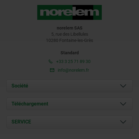
norelem SAS
5, rue des Libellules
10280 Fontaine-les-Grès
Standard
+33 3 25 71 89 30
info@norelem.fr
Société
À propos de nous
Téléchargement
Actualités
Documents
SERVICE
Contact
Conditions de livraison