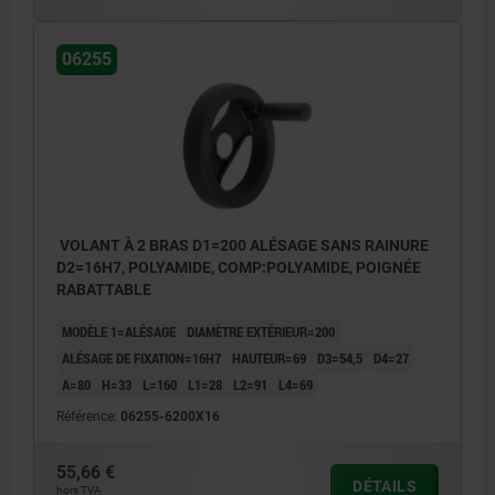
06255
VOLANT À 2 BRAS D1=200 ALÉSAGE SANS RAINURE
D2=16H7, POLYAMIDE, COMP:POLYAMIDE, POIGNÉE
RABATTABLE
MODÈLE 1=ALÉSAGE
DIAMÈTRE EXTÉRIEUR=200
ALÉSAGE DE FIXATION=16H7
HAUTEUR=69
D3=54,5
D4=27
A=80
H=33
L=160
L1=28
L2=91
L4=69
Référence:
06255-6200X16
55,66 €
DÉTAILS
hors TVA