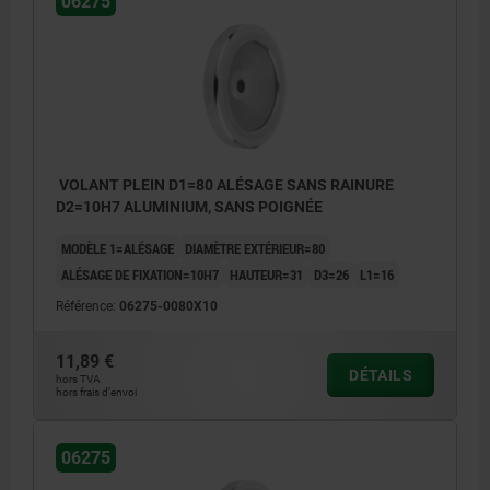
06275
VOLANT PLEIN D1=80 ALÉSAGE SANS RAINURE
D2=10H7 ALUMINIUM, SANS POIGNÉE
MODÈLE 1=ALÉSAGE
DIAMÈTRE EXTÉRIEUR=80
ALÉSAGE DE FIXATION=10H7
HAUTEUR=31
D3=26
L1=16
Référence:
06275-0080X10
11,89 €
DÉTAILS
hors TVA
hors frais d’envoi
06275