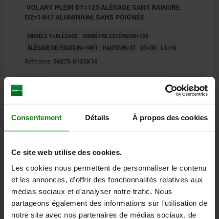
VOLANT PLEIN D1=125 ALÉSAGE SANS RAINURE
D2=14H7 ALUMINIUM, SANS POIGNÉE
MODÈLE 1=ALÉSAGE
DIAMÈTRE EXTÉRIEUR=125
ALÉSAGE DE FIXATION=14H7
HAUTEUR=37
D3=30
L1=18
Référence:
06275-0125X14
18,21 €
DÉTAILS
hors TVA
hors frais d’envoi
Consentement
Détails
À propos des cookies
06275
Ce site web utilise des cookies.
Les cookies nous permettent de personnaliser le contenu
et les annonces, d'offrir des fonctionnalités relatives aux
médias sociaux et d'analyser notre trafic. Nous
partageons également des informations sur l'utilisation de
VOLANT PLEIN D1=140 ALÉSAGE SANS RAINURE
notre site avec nos partenaires de médias sociaux, de