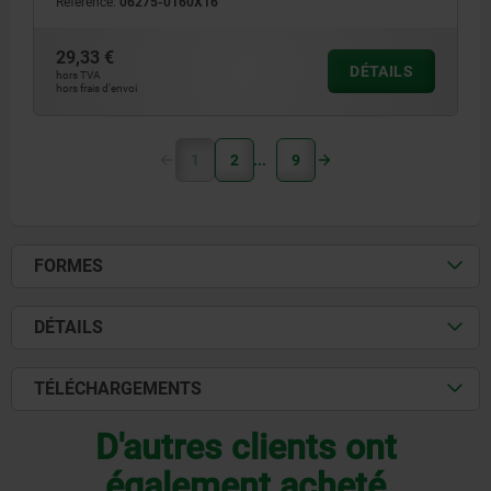
Référence:
06275-0160X16
29,33 €
DÉTAILS
hors TVA
hors frais d’envoi
1
2
9
FORMES
DÉTAILS
TÉLÉCHARGEMENTS
D'autres clients ont
également acheté