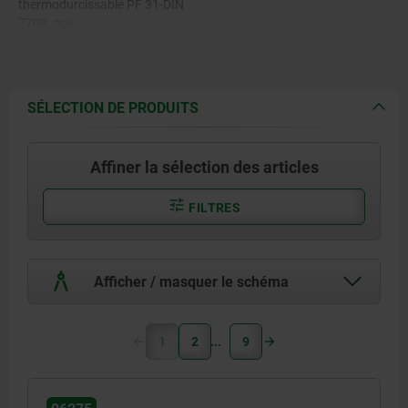
thermodurcissable PF 31-DIN
7708, noir.
Insert : acier zingué.
SÉLECTION DE PRODUITS
Affiner la sélection des articles
FILTRES
Afficher / masquer le schéma
1
2
9