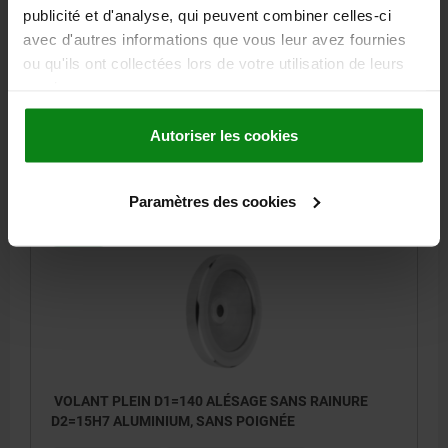
D2=14H7 ALUMINIUM, SANS POIGNÉE
publicité et d'analyse, qui peuvent combiner celles-ci
avec d'autres informations que vous leur avez fournies
MODÈLE 1=ALÉSAGE
DIAMÈTRE EXTÉRIEUR=140
ou qu'ils ont collectées lors de votre utilisation de leurs
ALÉSAGE DE FIXATION=14H7
HAUTEUR=34
D3=34
L1=19
services.
Référence:
06275-0140X14
Autoriser les cookies
21,23 €
DÉTAILS
hors TVA
hors frais d’envoi
Paramètres des cookies
06275
VOLANT PLEIN D1=140 ALÉSAGE SANS RAINURE
D2=15H7 ALUMINIUM, SANS POIGNÉE