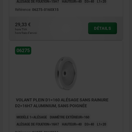
ALÉSAGE DE FIXATION=15H7
HAUTEUR=40
D3=40
L1=20
Référence:
06275-0160X15
29,33 €
DÉTAILS
hors TVA
hors frais d’envoi
06275
VOLANT PLEIN D1=160 ALÉSAGE SANS RAINURE
D2=16H7 ALUMINIUM, SANS POIGNÉE
MODÈLE 1=ALÉSAGE
DIAMÈTRE EXTÉRIEUR=160
ALÉSAGE DE FIXATION=16H7
HAUTEUR=40
D3=40
L1=20