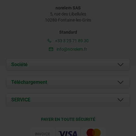
norelem SAS
5, rue des Libellules
10280 Fontaine-les-Grès
Standard
+33 3 25 71 89 30
info@norelem.fr
Société
À propos de nous
Téléchargement
Actualités
Documents
SERVICE
Contact
Conditions de livraison
PAYER EN TOUTE SÉCURITÉ
Certification