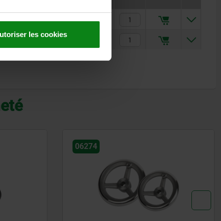
19
23,30 €
utoriser les cookies
24
29,20 €
heté
06273