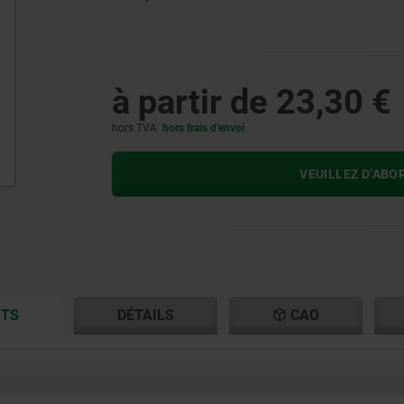
à partir de
23,30 €
hors TVA
hors frais d’envoi
VEUILLEZ D’ABO
CURRENT
CURRENT
ITS
DÉTAILS
CAO
TAB:
TAB: