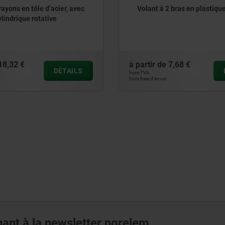
2 bras en plastique
Volants DIN 950, en Inox
7,68 €
à partir de
59,83 €
DÉTAILS
hors TVA
hors frais d’envoi
ant à la newsletter norelem