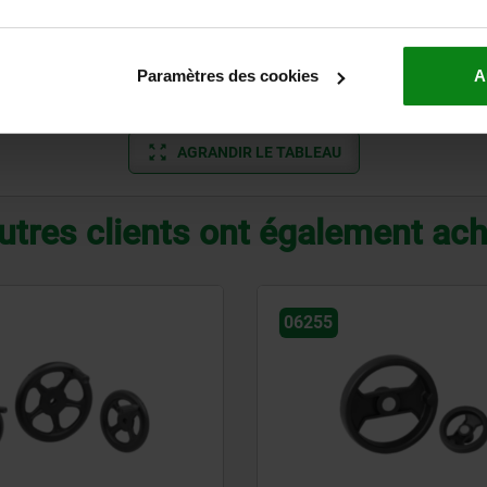
e
E
22
20
29
8
29,5
Paramètres des cookies
A
e
E
26
21
34
8
34
AGRANDIR LE TABLEAU
utres clients ont également ac
06274