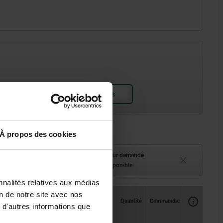
À propos des cookies
ment (en stock)
Délai de livraison sur demande
 à 2 semaines
Actuellement indisponible
nnalités relatives aux médias
on de notre site avec nos
Disponibilité
CAO
Quantité
Commander
 d'autres informations que
L2
Prix