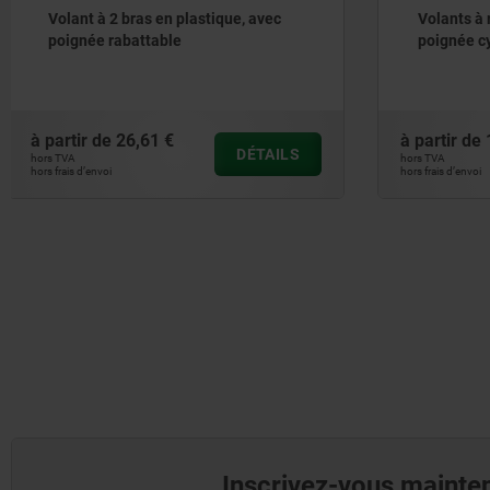
Volants à rayons en tôle d’acier, avec
Volant à 
poignée cylindrique rotative
à partir de
18,32 €
à partir de
DÉTAILS
hors TVA
hors TVA
hors frais d’envoi
hors frais d’envoi
Inscrivez-vous mainten