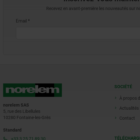
Recevez en avant-première les nouveautés sur nos 
SOCIÉTÉ
À propos 
norelem SAS
Actualités
5, rue des Libellules
10280 Fontaine-les-Grès
Contact
Standard
TÉLÉCHARG
+33 3 25 71 89 30