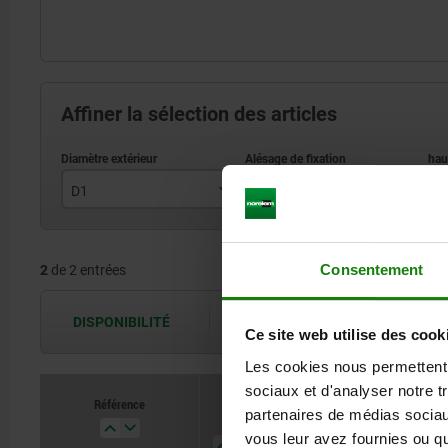
Affiner la sélection des articles
D1
D2
L
100
10H8
Consentement
2
de 2 entrées
125
12H8
DISPONIBILITÉ
Les disponibilités sont actualisées plus
Ce site web utilise des cook
Les cookies nous permettent d
sociaux et d'analyser notre t
Référence
partenaires de médias sociaux
D1
D2
L3
Modèle
vous leur avez fournies ou qu'