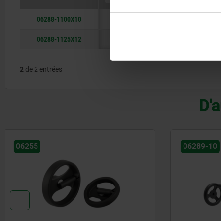
06288-1100X10
100
10H8
39
Alésag
06288-1125X12
125
12H8
46
Alésag
2
de 2 entrées
D'a
06289-10
06255