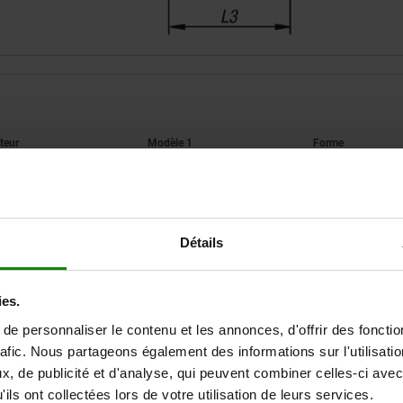
3
Modèle 1
Forme
39
Alésage
E
Détails
AGRANDIR LE TABLEAU
46
Expédié immédiate
ieurs fois par jour à intervalles réguliers.
Expédition sous 1
ies.
e personnaliser le contenu et les annonces, d'offrir des fonctio
rafic. Nous partageons également des informations sur l'utilisati
, de publicité et d'analyse, qui peuvent combiner celles-ci avec
 1
Forme
D3
D4
D8
H2
L1
ils ont collectées lors de votre utilisation de leurs services.