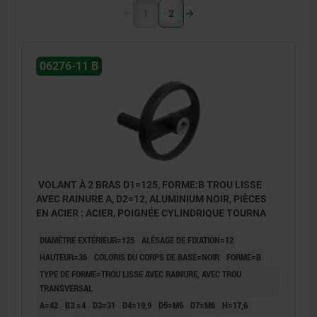
1
2
06276-11 B
VOLANT À 2 BRAS D1=125, FORME:B TROU LISSE
AVEC RAINURE A, D2=12, ALUMINIUM NOIR, PIÈCES
EN ACIER : ACIER, POIGNÉE CYLINDRIQUE TOURNA
DIAMÈTRE EXTÉRIEUR=125
ALÉSAGE DE FIXATION=12
HAUTEUR=36
COLORIS DU CORPS DE BASE=NOIR
FORME=B
TYPE DE FORME=TROU LISSE AVEC RAINURE, AVEC TROU
TRANSVERSAL
A=42
B3 =4
D3=31
D4=19,9
D5=M6
D7=M6
H=17,6