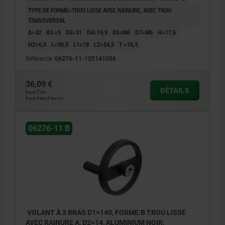
TYPE DE FORME=TROU LISSE AVEC RAINURE, AVEC TROU
TRANSVERSAL
A=42
B3 =5
D3=31
D4=19,9
D5=M6
D7=M6
H=17,6
H2=6,5
L=90,5
L1=18
L2=54,5
T =16,3
Référence:
06276-11-125141056
36,09 €
DÉTAILS
hors TVA
hors frais d’envoi
06276-11 B
VOLANT À 2 BRAS D1=140, FORME:B TROU LISSE
AVEC RAINURE A, D2=14, ALUMINIUM NOIR,