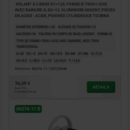
VOLANT À 2 BRAS D1=125, FORME:B TROU LISSE
AVEC RAINURE A, D2=12, ALUMINIUM ARGENT, PIÈCES
EN ACIER : ACIER, POIGNÉE CYLINDRIQUE TOURNA
DIAMÈTRE EXTÉRIEUR=125
ALÉSAGE DE FIXATION=12
HAUTEUR=36
COLORIS DU CORPS DE BASE=ARGENT
FORME=B
TYPE DE FORME=TROU LISSE AVEC RAINURE, AVEC TROU
TRANSVERSAL
A=42
B3 =4
D3=31
D4=19,9
D5=M6
D7=M6
H=17,6
H2=6,5
L=90,5
L1=18
L2=54,5
T =13,8
Référence:
06276-11-125122046
36,09 €
DÉTAILS
hors TVA
hors frais d’envoi
06276-11 B