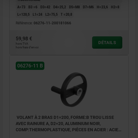
A=73
B3 =6
D3=42
D4=25,2
D5=M8
D7=M6
H=23,6
H2=8
L=120,5
L1=24
L2=75,5
T =20,8
Référence:
06276-11-200181066
59,98 €
DÉTAILS
hors TVA
hors frais d’envoi
06276-11 B
VOLANT À 2 BRAS D1=200, FORME:B TROU LISSE
AVEC RAINURE A, D2=20, ALUMINIUM NOIR,
COMP:THERMOPLASTIQUE, PIÈCES EN ACIER : ACIER,
POIGNÉE CYLINDRIQUE TOURNA