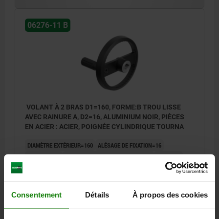
06276-11 B
VOLANT À 2 BRAS D1=160, FORME:B TROU LISSE
AVEC RAINURE A, D2=16, ALUMINIUM NOIR, PIÈCES
EN ACIER : ACIER, POIGNÉE CYLINDRIQUE TOURNA
DIAMÈTRE EXTÉRIEUR=160
ALÉSAGE DE FIXATION=16
HAUTEUR=40
COLORIS DU CORPS DE BASE=NOIR
FORME=B
TYPE DE FORME=TROU LISSE AVEC RAINURE, AVEC TROU
TRANSVERSAL
A=55
B3 =5
D3=36
D4=25,2
D5=M8
D7=M6
H=19,4
H2=8
Consentement
Détails
À propos des cookies
L=116,5
L1=20
L2=76,5
T =18,3
Référence:
06276-11-160161056