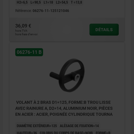
H2=6,5
L=90,5
L1=18
L2=54,5
T =13,8
Référence:
06276-11-125121046
1) Position de l'alésage transversal décalée de 90° par
1) Posit
rapport à la rainure de clavette
rapport 
36,09 €
DÉTAILS
hors TVA
hors frais d’envoi
06276-11 B
VOLANT À 2 BRAS D1=125, FORME:B TROU LISSE
AVEC RAINURE A, D2=14, ALUMINIUM NOIR, PIÈCES
EN ACIER : ACIER, POIGNÉE CYLINDRIQUE TOURNA
DIAMÈTRE EXTÉRIEUR=125
ALÉSAGE DE FIXATION=14
HAUTEUR=36
COLORIS DU CORPS DE BASE=NOIR
FORME=B