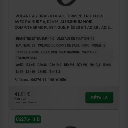
VOLANT À 2 BRAS D1=140, FORME:B TROU LISSE
AVEC RAINURE A, D2=16, ALUMINIUM NOIR,
COMP:THERMOPLASTIQUE, PIÈCES EN ACIER : ACIER,
POIGNÉE CYLINDRIQUE TOURNA
DIAMÈTRE EXTÉRIEUR=140
ALÉSAGE DE FIXATION=16
HAUTEUR=39
COLORIS DU CORPS DE BASE=NOIR
FORME=B
TYPE DE FORME=TROU LISSE AVEC RAINURE, AVEC TROU
TRANSVERSAL
A=50
B3 =5
D3=36
D4=19,9
D5=M6
D7=M6
H=19,3
H2=8
L=92
L1=19
L2=53
T =18,3
Référence:
06276-11-140161056
41,91 €
DÉTAILS
hors TVA
hors frais d’envoi
06276-11 B