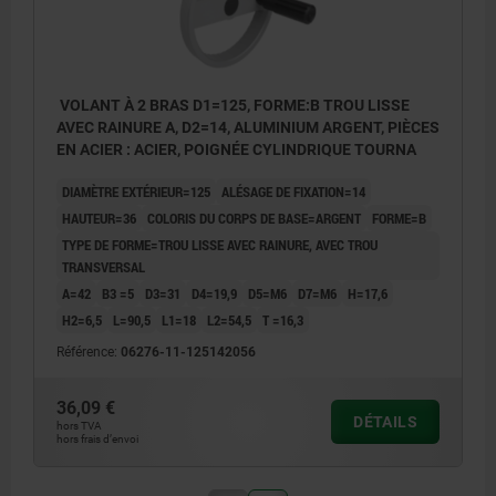
VOLANT À 2 BRAS D1=125, FORME:B TROU LISSE
AVEC RAINURE A, D2=14, ALUMINIUM ARGENT, PIÈCES
EN ACIER : ACIER, POIGNÉE CYLINDRIQUE TOURNA
DIAMÈTRE EXTÉRIEUR=125
ALÉSAGE DE FIXATION=14
HAUTEUR=36
COLORIS DU CORPS DE BASE=ARGENT
FORME=B
TYPE DE FORME=TROU LISSE AVEC RAINURE, AVEC TROU
TRANSVERSAL
A=42
B3 =5
D3=31
D4=19,9
D5=M6
D7=M6
H=17,6
H2=6,5
L=90,5
L1=18
L2=54,5
T =16,3
Référence:
06276-11-125142056
36,09 €
DÉTAILS
hors TVA
hors frais d’envoi