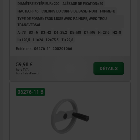
DIAMÈTRE EXTÉRIEUR=200
ALÉSAGE DE FIXATION=20
HAUTEUR=45
COLORIS DU CORPS DE BASE=NOIR
FORME=B
TYPE DE FORME=TROU LISSE AVEC RAINURE, AVEC TROU
TRANSVERSAL
A=73
B3 =6
D3=42
D4=25,2
D5=M8
D7=M6
H=23,6
H2=8
L=120,5
L1=24
L2=75,5
T =22,8
Référence:
06276-11-200201066
59,98 €
DÉTAILS
hors TVA
hors frais d’envoi
06276-11 B