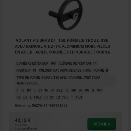
VOLANT À 2 BRAS D1=160, FORME:B TROU LISSE
AVEC RAINURE A, D2=14, ALUMINIUM NOIR, PIÈCES
EN ACIER : ACIER, POIGNÉE CYLINDRIQUE TOURNA
DIAMÈTRE EXTÉRIEUR=160
ALÉSAGE DE FIXATION=14
HAUTEUR=40
COLORIS DU CORPS DE BASE=NOIR
FORME=B
TYPE DE FORME=TROU LISSE AVEC RAINURE, AVEC TROU
TRANSVERSAL
A=55
B3 =5
D3=36
D4=25,2
D5=M8
D7=M6
H=19,4
H2=6,5
L=116,5
L1=20
L2=76,5
T =16,3
Référence:
06276-11-160141056
42,12 €
DÉTAILS
hors TVA
hors frais d’envoi