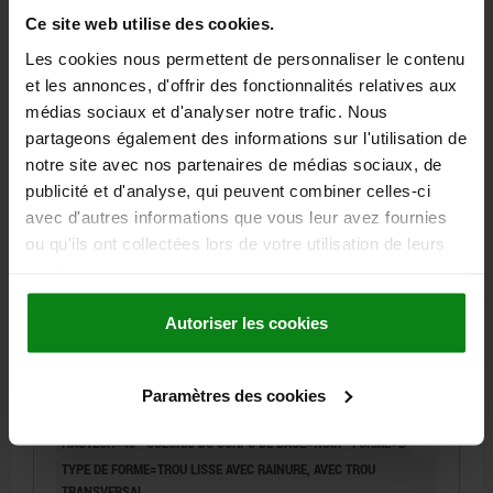
Ce site web utilise des cookies.
42,12 €
Les cookies nous permettent de personnaliser le contenu
DÉTAILS
hors TVA
hors frais d’envoi
et les annonces, d'offrir des fonctionnalités relatives aux
médias sociaux et d'analyser notre trafic. Nous
partageons également des informations sur l'utilisation de
06276-11 B
notre site avec nos partenaires de médias sociaux, de
publicité et d'analyse, qui peuvent combiner celles-ci
avec d'autres informations que vous leur avez fournies
ou qu'ils ont collectées lors de votre utilisation de leurs
services.
Autoriser les cookies
VOLANT À 2 BRAS D1=200, FORME:B TROU LISSE
AVEC RAINURE A, D2=18, ALUMINIUM NOIR,
COMP:THERMOPLASTIQUE, PIÈCES EN ACIER : ACIER,
Paramètres des cookies
POIGNÉE CYLINDRIQUE TOURNA
DIAMÈTRE EXTÉRIEUR=200
ALÉSAGE DE FIXATION=18
HAUTEUR=45
COLORIS DU CORPS DE BASE=NOIR
FORME=B
TYPE DE FORME=TROU LISSE AVEC RAINURE, AVEC TROU
TRANSVERSAL