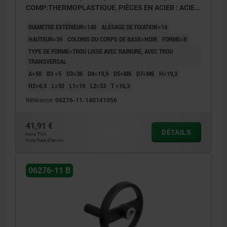
COMP:THERMOPLASTIQUE, PIÈCES EN ACIER : ACIER,
POIGNÉE CYLINDRIQUE TOURNA
DIAMÈTRE EXTÉRIEUR=140
ALÉSAGE DE FIXATION=14
HAUTEUR=39
COLORIS DU CORPS DE BASE=NOIR
FORME=B
TYPE DE FORME=TROU LISSE AVEC RAINURE, AVEC TROU
TRANSVERSAL
A=50
B3 =5
D3=36
D4=19,9
D5=M6
D7=M6
H=19,3
H2=6,5
L=92
L1=19
L2=53
T =16,3
Référence:
06276-11-140141056
41,91 €
DÉTAILS
hors TVA
hors frais d’envoi
06276-11 B