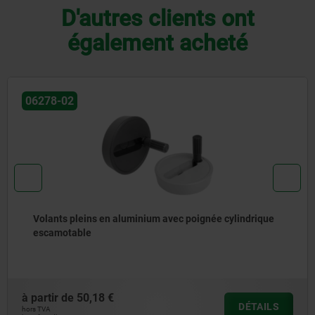
D'autres clients ont
également acheté
06273
Volant DIN 950 en aluminium
à partir de
18,91 €
DÉTAIL
hors TVA