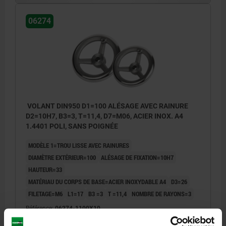
06274
VOLANT DIN950 D1=100 ALÉSAGE AVEC RAINURE
D2=10H7, B3=3, T=11,4, D7=M06, ACIER INOX. A4
1.4401 POLI, SANS POIGNÉE
MODÈLE 1=TROU LISSE AVEC RAINURES
DIAMÈTRE EXTÉRIEUR=100
ALÉSAGE DE FIXATION=10H7
HAUTEUR=33
MATÉRIAU DU CORPS DE BASE=ACIER INOXYDABLE A4
D3=26
FILETAGE=M6
L1=17
B3 =3
T =11,4
NOMBRE DE RAYONS=3
Référence:
06274-1100X10