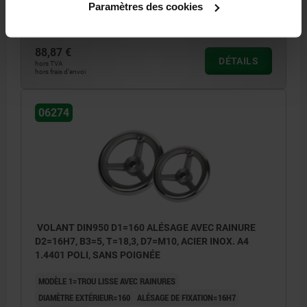
Paramètres des cookies
Référence:
06274-1125X12
88,87 €
DÉTAILS
hors TVA
hors frais d’envoi
06274
VOLANT DIN950 D1=160 ALÉSAGE AVEC RAINURE
D2=16H7, B3=5, T=18,3, D7=M10, ACIER INOX. A4
1.4401 POLI, SANS POIGNÉE
MODÈLE 1=TROU LISSE AVEC RAINURES
DIAMÈTRE EXTÉRIEUR=160
ALÉSAGE DE FIXATION=16H7