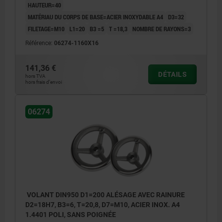
HAUTEUR=40
MATÉRIAU DU CORPS DE BASE=ACIER INOXYDABLE A4
D3=32
FILETAGE=M10
L1=20
B3 =5
T =18,3
NOMBRE DE RAYONS=3
Référence:
06274-1160X16
141,36 €
DÉTAILS
hors TVA
hors frais d’envoi
06274
VOLANT DIN950 D1=200 ALÉSAGE AVEC RAINURE
D2=18H7, B3=6, T=20,8, D7=M10, ACIER INOX. A4
1.4401 POLI, SANS POIGNÉE