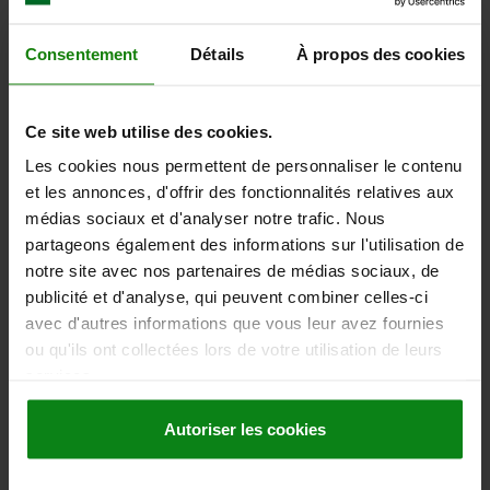
62,87 €
DÉTAILS
hors TVA
hors frais d’envoi
Consentement
Détails
À propos des cookies
06274
Ce site web utilise des cookies.
Les cookies nous permettent de personnaliser le contenu
et les annonces, d'offrir des fonctionnalités relatives aux
médias sociaux et d'analyser notre trafic. Nous
partageons également des informations sur l'utilisation de
notre site avec nos partenaires de médias sociaux, de
publicité et d'analyse, qui peuvent combiner celles-ci
VOLANT DIN950 D1=125 ALÉSAGE AVEC RAINURE
D2=12H7, B3=4, T=13,8, D7=M08, ACIER INOX. A4
avec d'autres informations que vous leur avez fournies
1.4401 POLI, SANS POIGNÉE
ou qu'ils ont collectées lors de votre utilisation de leurs
services.
MODÈLE 1=TROU LISSE AVEC RAINURES
DIAMÈTRE EXTÉRIEUR=125
ALÉSAGE DE FIXATION=12H7
Autoriser les cookies
HAUTEUR=36
MATÉRIAU DU CORPS DE BASE=ACIER INOXYDABLE A4
D3=28
FILETAGE=M8
L1=18
B3 =4
T =13,8
NOMBRE DE RAYONS=3