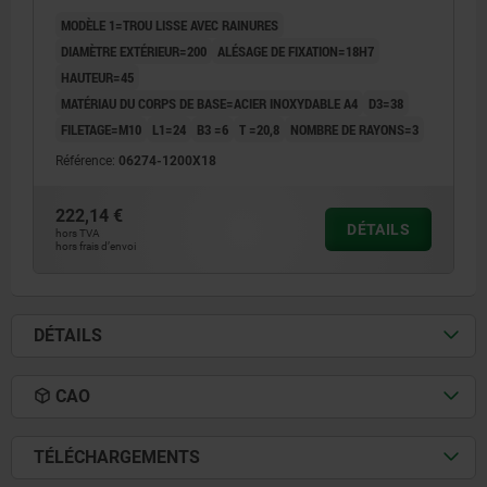
MODÈLE 1=TROU LISSE AVEC RAINURES
DIAMÈTRE EXTÉRIEUR=200
ALÉSAGE DE FIXATION=18H7
HAUTEUR=45
MATÉRIAU DU CORPS DE BASE=ACIER INOXYDABLE A4
D3=38
FILETAGE=M10
L1=24
B3 =6
T =20,8
NOMBRE DE RAYONS=3
Référence:
06274-1200X18
222,14 €
DÉTAILS
hors TVA
hors frais d’envoi
DÉTAILS
CAO
TÉLÉCHARGEMENTS