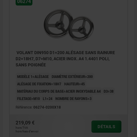
06274
VOLANT DIN950 D1=200 ALÉSAGE SANS RAINURE
D2=18H7, D7=M10, ACIER INOX. A4 1.4401 POLI,
SANS POIGNÉE
MODÈLE 1=ALÉSAGE
DIAMÈTRE EXTÉRIEUR=200
ALÉSAGE DE FIXATION=18H7
HAUTEUR=45
MATÉRIAU DU CORPS DE BASE=ACIER INOXYDABLE A4
D3=38
FILETAGE=M10
L1=24
NOMBRE DE RAYONS=3
Référence:
06274-0200X18
219,09 €
DÉTAILS
hors TVA
hors frais d’envoi