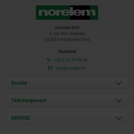
norelem SAS
5, rue des Libellules
10280 Fontaine-les-Grès
Standard
+33 3 25 71 89 30
info@norelem.fr
Société
À propos de nous
Téléchargement
Actualités
Documents
SERVICE
Contact
Conditions de livraison