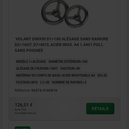
VOLANT DIN950 D1=160 ALÉSAGE SANS RAINURE
D2=16H7, D7=M10, ACIER INOX. A4 1.4401 POLI,
SANS POIGNÉE
MODÈLE 1=ALÉSAGE
DIAMÈTRE EXTÉRIEUR=160
ALÉSAGE DE FIXATION=16H7
HAUTEUR=40
MATÉRIAU DU CORPS DE BASE=ACIER INOXYDABLE A4
D3=32
FILETAGE=M10
L1=20
NOMBRE DE RAYONS=3
Référence:
06274-0160X16
126,51 €
DÉTAILS
hors TVA
hors frais d’envoi