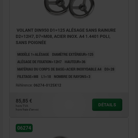
VOLANT DIN950 D1=125 ALÉSAGE SANS RAINURE
D2=12H7, D7=M08, ACIER INOX. A4 1.4401 POLI,
SANS POIGNÉE
MODÈLE 1=ALÉSAGE
DIAMÈTRE EXTÉRIEUR=125
ALÉSAGE DE FIXATION=12H7
HAUTEUR=36
MATÉRIAU DU CORPS DE BASE=ACIER INOXYDABLE A4
D3=28
FILETAGE=M8
L1=18
NOMBRE DE RAYONS=3
Référence:
06274-0125X12
85,85 €
DÉTAILS
hors TVA
hors frais d’envoi
06274