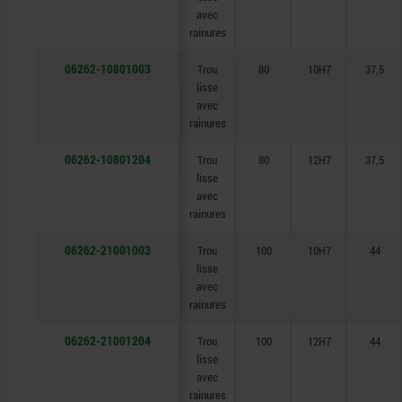
avec
rainures
06262-10801003
Trou
80
10H7
37,5
lisse
avec
rainures
06262-10801204
Trou
80
12H7
37,5
lisse
avec
rainures
06262-21001003
Trou
100
10H7
44
lisse
avec
rainures
06262-21001204
Trou
100
12H7
44
lisse
avec
rainures