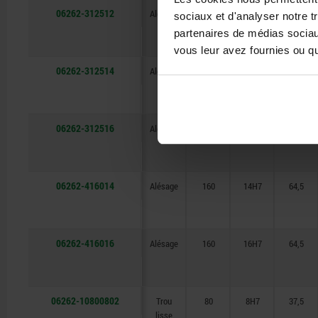
06262-312512
Alésage
125
12H7
53
sociaux et d'analyser notre t
partenaires de médias sociaux
vous leur avez fournies ou qu'
06262-312514
Alésage
125
14H7
53
06262-312516
Alésage
125
16H7
53
06262-416014
Alésage
160
14H7
64,5
06262-416016
Alésage
160
16H7
64,5
06262-10800802
Trou
80
8H7
37,5
lisse