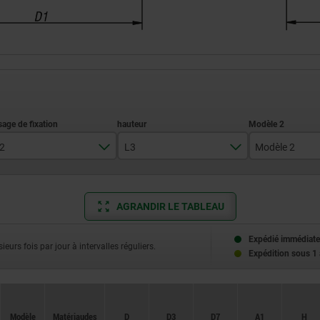
2
L3
Modèle 2
8H7
37,5
avec vis
10H7
44
sans vis
AGRANDIR LE TABLEAU
12H7
53
Expédié immédiate
ieurs fois par jour à intervalles réguliers.
Expédition sous 1
14H7
64,5
16H7
Modèle
Modèle
Matériau des
Matériau des
D
D
D3
D3
D7
D7
A1
A1
H
H