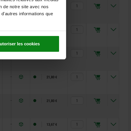
—
18,5
—
—
19,04 €
on de notre site avec nos
 d'autres informations que
—
18,5
—
—
19,04 €
utoriser les cookies
—
18,5
—
—
19,04 €
—
18,5
—
—
21,80 €
—
18,5
—
—
21,80 €
—
13
2
9
13,67 €