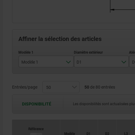
Affiner la sélection des articles
Modèle 1
D1
D
Alésage
80
Trou lisse avec rainures
100
Entrées/page
50
de 80 entrées
125
DISPONIBILITÉ
Les disponibilités sont actualisées plus
160
Référence
Référence
Modèle
Modèle
D1
D1
D2
D2
L3
L3