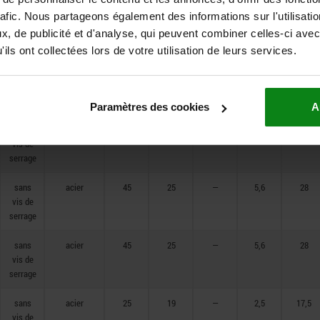
sans
acier
35
25
—
4
23,5
rafic. Nous partageons également des informations sur l'utilisati
vis de
, de publicité et d'analyse, qui peuvent combiner celles-ci avec
serrage
ils ont collectées lors de votre utilisation de leurs services.
sans
acier
35
25
—
4
23,5
vis de
serrage
Paramètres des cookies
A
sans
acier
35
25
—
4
23,5
vis de
serrage
sans
acier
45
25
—
5,6
28
vis de
serrage
sans
acier
45
25
—
5,6
28
vis de
serrage
sans
acier
25
19
—
2,5
17,5
vis de