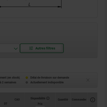
ment (en stock)
Délai de livraison sur demande
 à 2 semaines
Actuellement indisponible
Disponibilité
Disponibilité
CAO
CAO
Quantité
Quantité
Commander
Commander
D7
D7
H
H
H2
H2
L
L
L1
L1
L2
L2
Prix
Prix