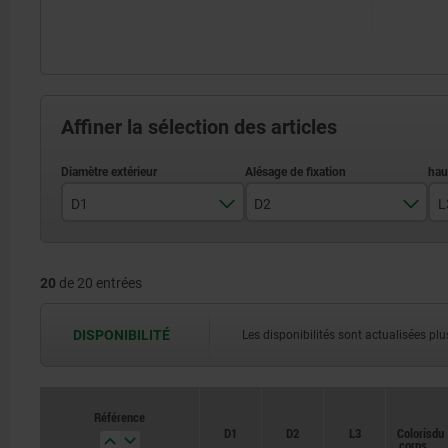
Affiner la sélection des articles
D1
D2
L
100
10
20
de 20 entrées
125
12
140
14
DISPONIBILITÉ
Les disponibilités sont actualisées plus
160
16
200
18
Référence
Référence
D1
D1
D2
D2
L3
L3
Coloris du
Coloris du
20
corps de
corps de