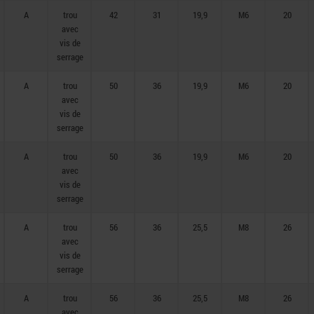
A
trou
42
31
19,9
M6
20
avec
vis de
serrage
A
trou
50
36
19,9
M6
20
avec
vis de
serrage
A
trou
50
36
19,9
M6
20
avec
vis de
serrage
A
trou
56
36
25,5
M8
26
avec
vis de
serrage
A
trou
56
36
25,5
M8
26
avec