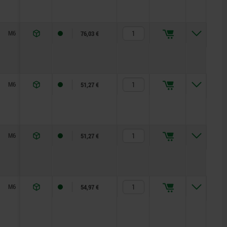
M6
26,1
8
145
24
82
76,03 €
M6
17,4
5,5
92,5
17
47,5
51,27 €
M6
17,4
6,5
92,5
17
47,5
51,27 €
M6
18,3
6,5
105,5
18
56,5
54,97 €