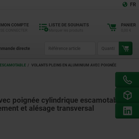
FR
MON COMPTE
LISTE DE SOUHAITS
PANIER
SE CONNECTER
Marquer les produits
0,00 €
productCode
qty
mande directe
E ESCAMOTABLE
VOLANTS PLEINS EN ALUMINIUM AVEC POIGNÉE
avec poignée cylindrique escamotable,
ement et alésage transversal