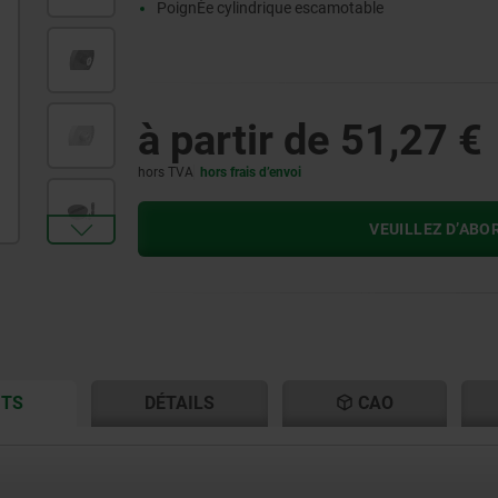
PoignÈe cylindrique escamotable
à partir de
51,27 €
hors TVA
hors frais d’envoi
VEUILLEZ D’ABO
CURRENT
CURRENT
ITS
DÉTAILS
CAO
TAB:
TAB: