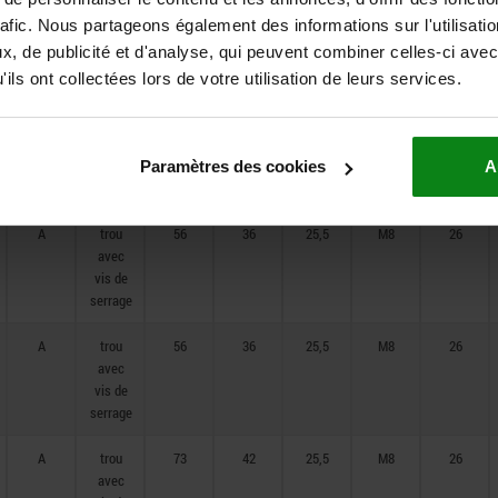
A
trou
50
36
19,9
M6
20
rafic. Nous partageons également des informations sur l'utilisati
avec
, de publicité et d'analyse, qui peuvent combiner celles-ci avec
vis de
serrage
ils ont collectées lors de votre utilisation de leurs services.
A
trou
50
36
19,9
M6
20
avec
vis de
Paramètres des cookies
A
serrage
A
trou
56
36
25,5
M8
26
avec
vis de
serrage
A
trou
56
36
25,5
M8
26
avec
vis de
serrage
A
trou
73
42
25,5
M8
26
avec