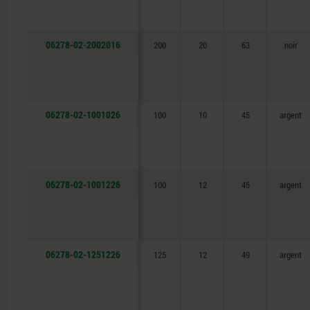
06278-02-2002016
200
20
63
noir
06278-02-1001026
100
10
45
argent
06278-02-1001226
100
12
45
argent
06278-02-1251226
125
12
49
argent