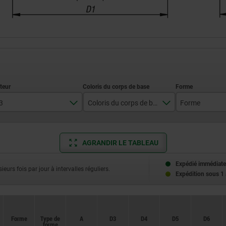
3
Coloris du corps de base
Forme
45
argent
A
AGRANDIR LE TABLEAU
49
noir
51
Expédié immédiate
ieurs fois par jour à intervalles réguliers.
Expédition sous 1
57
63
Forme
Forme
Type de
Type de
A
A
D3
D3
D4
D4
D5
D5
D6
D6
forme
forme