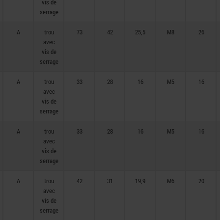
vis de
serrage
A
trou
73
42
25,5
M8
26
avec
vis de
serrage
A
trou
33
28
16
M5
16
avec
vis de
serrage
A
trou
33
28
16
M5
16
avec
vis de
serrage
A
trou
42
31
19,9
M6
20
avec
vis de
serrage