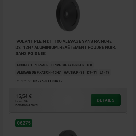
VOLANT PLEIN D1=100 ALÉSAGE SANS RAINURE
D2=12H7 ALUMINIUM, REVÊTEMENT POUDRE NOIR,
SANS POIGNÉE
MODÈLE 1=ALÉSAGE
DIAMÈTRE EXTÉRIEUR=100
ALÉSAGE DE FIXATION=12H7
HAUTEUR=34
D3=31
L1=17
Référence:
06275-01100X12
15,54 €
DÉTAILS
hors TVA
hors frais d’envoi
06275