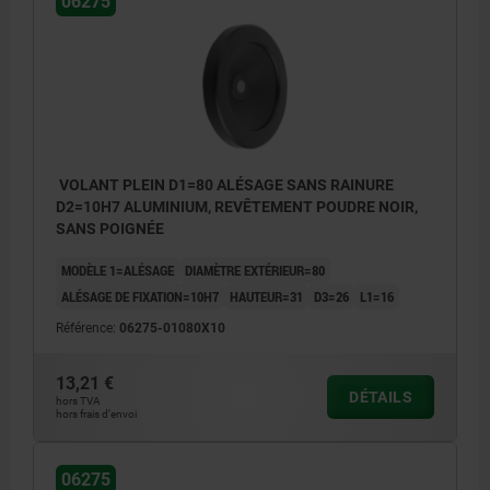
06275
VOLANT PLEIN D1=80 ALÉSAGE SANS RAINURE
D2=10H7 ALUMINIUM, REVÊTEMENT POUDRE NOIR,
SANS POIGNÉE
MODÈLE 1=ALÉSAGE
DIAMÈTRE EXTÉRIEUR=80
ALÉSAGE DE FIXATION=10H7
HAUTEUR=31
D3=26
L1=16
Référence:
06275-01080X10
13,21 €
DÉTAILS
hors TVA
hors frais d’envoi
06275