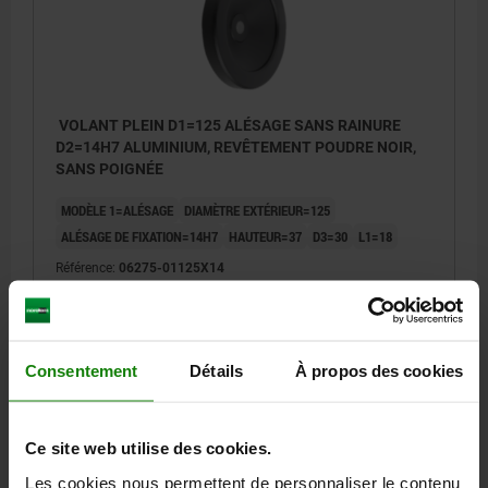
VOLANT PLEIN D1=125 ALÉSAGE SANS RAINURE
D2=14H7 ALUMINIUM, REVÊTEMENT POUDRE NOIR,
SANS POIGNÉE
MODÈLE 1=ALÉSAGE
DIAMÈTRE EXTÉRIEUR=125
ALÉSAGE DE FIXATION=14H7
HAUTEUR=37
D3=30
L1=18
Référence:
06275-01125X14
19,93 €
DÉTAILS
hors TVA
hors frais d’envoi
Consentement
Détails
À propos des cookies
06275
Ce site web utilise des cookies.
Les cookies nous permettent de personnaliser le contenu