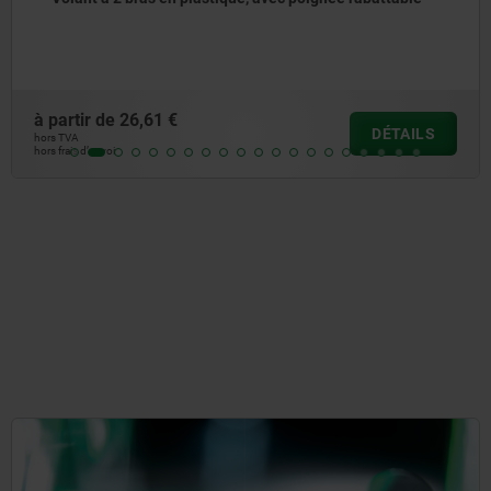
1 €
à partir de
15,
DÉTAILS
hors TVA
hors frais d’envoi