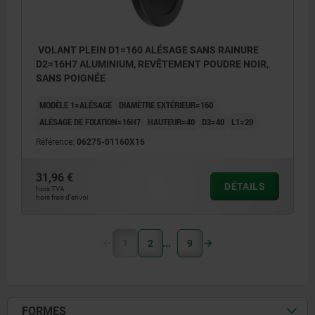
VOLANT PLEIN D1=160 ALÉSAGE SANS RAINURE
D2=16H7 ALUMINIUM, REVÊTEMENT POUDRE NOIR,
SANS POIGNÉE
MODÈLE 1=ALÉSAGE
DIAMÈTRE EXTÉRIEUR=160
ALÉSAGE DE FIXATION=16H7
HAUTEUR=40
D3=40
L1=20
Référence:
06275-01160X16
31,96 €
DÉTAILS
hors TVA
hors frais d’envoi
1
2
9
FORMES