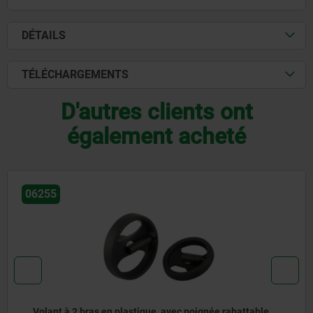
DÉTAILS
TÉLÉCHARGEMENTS
D'autres clients ont
également acheté
06830
 en plastique, avec poignée rabattable
Volants en pl