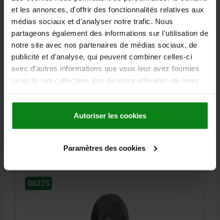
et les annonces, d'offrir des fonctionnalités relatives aux
médias sociaux et d'analyser notre trafic. Nous
partageons également des informations sur l'utilisation de
notre site avec nos partenaires de médias sociaux, de
VOLANT PLEIN D1=140 ALÉSAGE SANS RAINURE
publicité et d'analyse, qui peuvent combiner celles-ci
D2=14H7 ALUMINIUM, REVÊTEMENT POUDRE NOIR,
avec d'autres informations que vous leur avez fournies
SANS POIGNÉE
ou qu'ils ont collectées lors de votre utilisation de leurs
MODÈLE 1=ALÉSAGE
DIAMÈTRE EXTÉRIEUR=140
services.
ALÉSAGE DE FIXATION=14H7
HAUTEUR=34
D3=34
L1=19
Autoriser les cookies
Référence:
06275-01140X14
23,27 €
DÉTAILS
Paramètres des cookies
hors TVA
hors frais d’envoi
06275