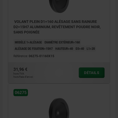
VOLANT PLEIN D1=160 ALÉSAGE SANS RAINURE
D2=15H7 ALUMINIUM, REVÊTEMENT POUDRE NOIR,
SANS POIGNÉE
MODÈLE 1=ALÉSAGE
DIAMÈTRE EXTÉRIEUR=160
ALÉSAGE DE FIXATION=15H7
HAUTEUR=40
D3=40
L1=20
Référence:
06275-01160X15
31,96 €
DÉTAILS
hors TVA
hors frais d’envoi
06275