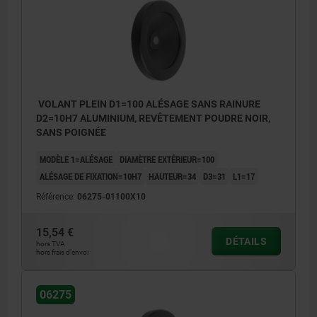
VOLANT PLEIN D1=100 ALÉSAGE SANS RAINURE
D2=10H7 ALUMINIUM, REVÊTEMENT POUDRE NOIR,
SANS POIGNÉE
MODÈLE 1=ALÉSAGE
DIAMÈTRE EXTÉRIEUR=100
ALÉSAGE DE FIXATION=10H7
HAUTEUR=34
D3=31
L1=17
Référence:
06275-01100X10
15,54 €
DÉTAILS
hors TVA
hors frais d’envoi
06275