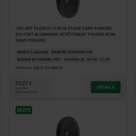
VOLANT PLEIN D1=140 ALÉSAGE SANS RAINURE
D2=15H7 ALUMINIUM, REVÊTEMENT POUDRE NOIR,
SANS POIGNÉE
MODÈLE 1=ALÉSAGE
DIAMÈTRE EXTÉRIEUR=140
ALÉSAGE DE FIXATION=15H7
HAUTEUR=34
D3=34
L1=19
Référence:
06275-01140X15
23,27 €
DÉTAILS
hors TVA
hors frais d’envoi
06275