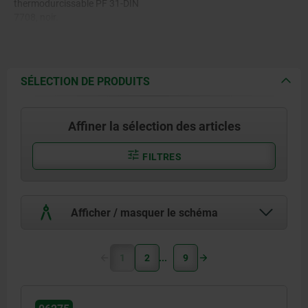
thermodurcissable PF 31-DIN
7708, noir.
Insert : acier zingué.
SÉLECTION DE PRODUITS
Affiner la sélection des articles
FILTRES
Afficher / masquer le schéma
1
2
9