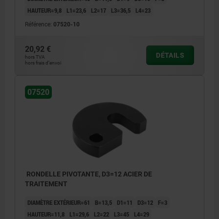
HAUTEUR=9,8
L1=23,6
L2=17
L3=36,5
L4=23
Référence:
07520-10
20,92 €
DÉTAILS
hors TVA
hors frais d’envoi
07520
RONDELLE PIVOTANTE, D3=12 ACIER DE
TRAITEMENT
DIAMÈTRE EXTÉRIEUR=61
B=13,5
D1=11
D3=12
F=3
HAUTEUR=11,8
L1=29,6
L2=22
L3=45
L4=29