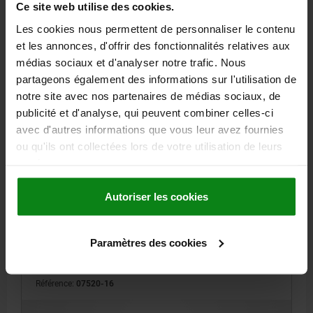
Ce site web utilise des cookies.
28,08 €
Les cookies nous permettent de personnaliser le contenu
DÉTAILS
hors TVA
et les annonces, d'offrir des fonctionnalités relatives aux
hors frais d’envoi
médias sociaux et d'analyser notre trafic. Nous
partageons également des informations sur l'utilisation de
07520
notre site avec nos partenaires de médias sociaux, de
publicité et d'analyse, qui peuvent combiner celles-ci
avec d'autres informations que vous leur avez fournies
ou qu'ils ont collectées lors de votre utilisation de leurs
services.
Autoriser les cookies
RONDELLE PIVOTANTE, D3=16 ACIER DE
TRAITEMENT
Paramètres des cookies
DIAMÈTRE EXTÉRIEUR=68
B=17,5
D1=11
D3=16
F=3
HAUTEUR=11,8
L1=33,6
L2=25
L3=50
L4=33
Référence:
07520-16