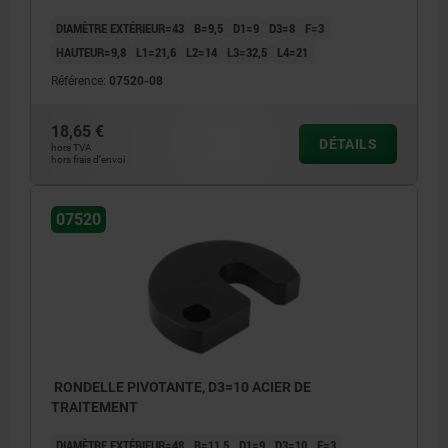
DIAMÈTRE EXTÉRIEUR=43
B=9,5
D1=9
D3=8
F=3
HAUTEUR=9,8
L1=21,6
L2=14
L3=32,5
L4=21
Référence:
07520-08
18,65 €
DÉTAILS
hors TVA
hors frais d’envoi
07520
RONDELLE PIVOTANTE, D3=10 ACIER DE
TRAITEMENT
DIAMÈTRE EXTÉRIEUR=48
B=11,5
D1=9
D3=10
F=3