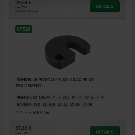
29,64 €
DÉTAILS
hors TVA
hors frais d’envoi
07520
RONDELLE PIVOTANTE, D3=20 ACIER DE
TRAITEMENT
DIAMÈTRE EXTÉRIEUR=74
B=21,5
D1=11
D3=20
F=4
HAUTEUR=11,8
L1=36,6
L2=28
L3=55
L4=36
Référence:
07520-20
37,83 €
DÉTAILS
hors TVA