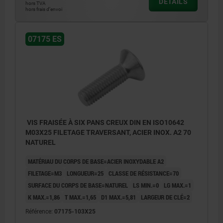
DÉTAILS
hors TVA
hors frais d’envoi
07175 ES
VIS FRAISÉE À SIX PANS CREUX DIN EN ISO10642
M03X25 FILETAGE TRAVERSANT, ACIER INOX. A2 70
NATUREL
MATÉRIAU DU CORPS DE BASE=ACIER INOXYDABLE A2
FILETAGE=M3
LONGUEUR=25
CLASSE DE RÉSISTANCE=70
SURFACE DU CORPS DE BASE=NATUREL
LS MIN.=0
LG MAX.=1
K MAX.=1,86
T MAX.=1,65
D1 MAX.=5,81
LARGEUR DE CLÉ=2
Référence:
07175-103X25