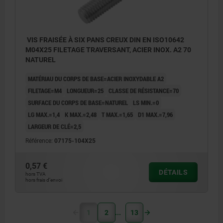
VIS FRAISÉE À SIX PANS CREUX DIN EN ISO10642
M04X25 FILETAGE TRAVERSANT, ACIER INOX. A2 70
NATUREL
MATÉRIAU DU CORPS DE BASE=ACIER INOXYDABLE A2
FILETAGE=M4
LONGUEUR=25
CLASSE DE RÉSISTANCE=70
SURFACE DU CORPS DE BASE=NATUREL
LS MIN.=0
LG MAX.=1,4
K MAX.=2,48
T MAX.=1,65
D1 MAX.=7,96
LARGEUR DE CLÉ=2,5
Référence:
07175-104X25
0,57 €
DÉTAILS
hors TVA
hors frais d’envoi
1
2
13