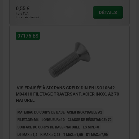
0,55 €
DÉTAILS
hors TVA
hors frais d’envoi
07175 ES
VIS FRAISÉE À SIX PANS CREUX DIN EN ISO10642
M04X10 FILETAGE TRAVERSANT, ACIER INOX. A2 70
NATUREL
MATÉRIAU DU CORPS DE BASE=ACIER INOXYDABLE A2
FILETAGE=M4
LONGUEUR=10
CLASSE DE RÉSISTANCE=70
SURFACE DU CORPS DE BASE=NATUREL
LS MIN.=0
LG MAX.=1,4
K MAX.=2,48
T MAX.=1,65
D1 MAX.=7,96