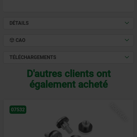
DÉTAILS
CAO
TÉLÉCHARGEMENTS
D'autres clients ont
également acheté
UVEAU
N
07170-15