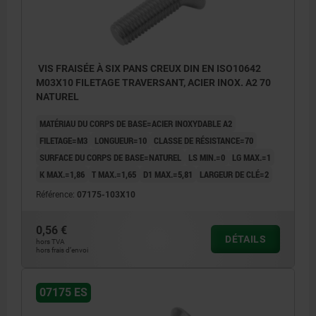
VIS FRAISÉE À SIX PANS CREUX DIN EN ISO10642
M03X10 FILETAGE TRAVERSANT, ACIER INOX. A2 70
NATUREL
MATÉRIAU DU CORPS DE BASE=ACIER INOXYDABLE A2
FILETAGE=M3
LONGUEUR=10
CLASSE DE RÉSISTANCE=70
SURFACE DU CORPS DE BASE=NATUREL
LS MIN.=0
LG MAX.=1
K MAX.=1,86
T MAX.=1,65
D1 MAX.=5,81
LARGEUR DE CLÉ=2
Référence:
07175-103X10
0,56 €
DÉTAILS
hors TVA
hors frais d’envoi
07175 ES