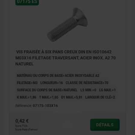
07175 ES
VIS FRAISÉE À SIX PANS CREUX DIN EN ISO10642
M03X16 FILETAGE TRAVERSANT, ACIER INOX. A2 70
NATUREL
MATÉRIAU DU CORPS DE BASE=ACIER INOXYDABLE A2
FILETAGE=M3
LONGUEUR=16
CLASSE DE RÉSISTANCE=70
SURFACE DU CORPS DE BASE=NATUREL
LS MIN.=0
LG MAX.=1
K MAX.=1,86
T MAX.=1,65
D1 MAX.=5,81
LARGEUR DE CLÉ=2
Référence:
07175-103X16
0,42 €
DÉTAILS
hors TVA
hors frais d’envoi