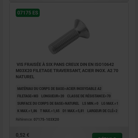
07175 ES
VIS FRAISÉE À SIX PANS CREUX DIN EN ISO10642
M03X20 FILETAGE TRAVERSANT, ACIER INOX. A2 70
NATUREL
MATÉRIAU DU CORPS DE BASE=ACIER INOXYDABLE A2
FILETAGE=M3
LONGUEUR=20
CLASSE DE RÉSISTANCE=70
SURFACE DU CORPS DE BASE=NATUREL
LS MIN.=0
LG MAX.=1
K MAX.=1,86
T MAX.=1,65
D1 MAX.=5,81
LARGEUR DE CLÉ=2
Référence:
07175-103X20
0,52 €