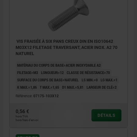
VIS FRAISÉE À SIX PANS CREUX DIN EN ISO10642
M03X12 FILETAGE TRAVERSANT, ACIER INOX. A2 70
NATUREL
MATÉRIAU DU CORPS DE BASE=ACIER INOXYDABLE A2
FILETAGE=M3
LONGUEUR=12
CLASSE DE RÉSISTANCE=70
SURFACE DU CORPS DE BASE=NATUREL
LS MIN.=0
LG MAX.=1
K MAX.=1,86
T MAX.=1,65
D1 MAX.=5,81
LARGEUR DE CLÉ=2
Référence:
07175-103X12
0,56 €
DÉTAILS
hors TVA
hors frais d’envoi