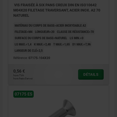
VIS FRAISÉE À SIX PANS CREUX DIN EN ISO10642
M04X20 FILETAGE TRAVERSANT, ACIER INOX. A2 70
NATUREL
MATÉRIAU DU CORPS DE BASE=ACIER INOXYDABLE A2
FILETAGE=M4
LONGUEUR=20
CLASSE DE RÉSISTANCE=70
SURFACE DU CORPS DE BASE=NATUREL
LS MIN.=0
LG MAX.=1,4
K MAX.=2,48
T MAX.=1,65
D1 MAX.=7,96
LARGEUR DE CLÉ=2,5
Référence:
07175-104X20
0,56 €
DÉTAILS
hors TVA
hors frais d’envoi
07175 ES