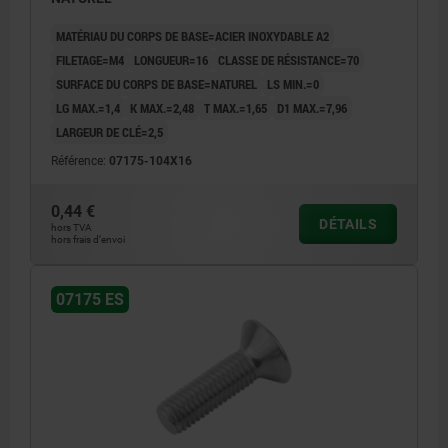
MATÉRIAU DU CORPS DE BASE=ACIER INOXYDABLE A2
FILETAGE=M4
LONGUEUR=16
CLASSE DE RÉSISTANCE=70
SURFACE DU CORPS DE BASE=NATUREL
LS MIN.=0
LG MAX.=1,4
K MAX.=2,48
T MAX.=1,65
D1 MAX.=7,96
LARGEUR DE CLÉ=2,5
Référence:
07175-104X16
0,44 €
DÉTAILS
hors TVA
hors frais d’envoi
07175 ES