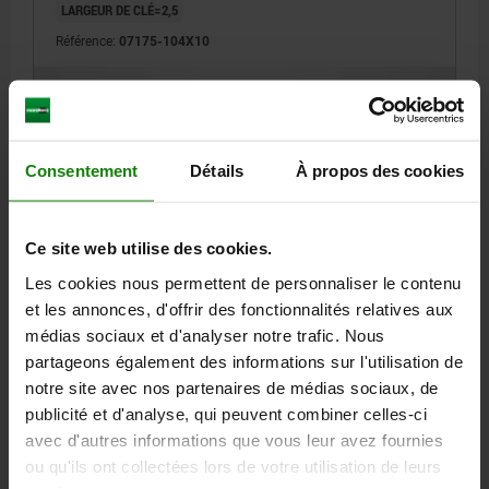
LARGEUR DE CLÉ=2,5
Référence:
07175-104X10
0,59 €
DÉTAILS
hors TVA
hors frais d’envoi
Consentement
Détails
À propos des cookies
07175 ES
Ce site web utilise des cookies.
Les cookies nous permettent de personnaliser le contenu
et les annonces, d'offrir des fonctionnalités relatives aux
médias sociaux et d'analyser notre trafic. Nous
partageons également des informations sur l'utilisation de
VIS FRAISÉE À SIX PANS CREUX DIN EN ISO10642
notre site avec nos partenaires de médias sociaux, de
M04X12 FILETAGE TRAVERSANT, ACIER INOX. A2 70
publicité et d'analyse, qui peuvent combiner celles-ci
NATUREL
avec d'autres informations que vous leur avez fournies
MATÉRIAU DU CORPS DE BASE=ACIER INOXYDABLE A2
ou qu'ils ont collectées lors de votre utilisation de leurs
FILETAGE=M4
LONGUEUR=12
CLASSE DE RÉSISTANCE=70