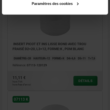
07113 K
Paramètres des cookies
INSERT PICOT ET INS LISSE ROND AVEC TROU
FRAISÉ D2=20, L3=12, FORME:K , POM BLANC
DIAMÈTRE=20
HAUTEUR=12
FORME=K
D4=6,6
D5=11
T=7,6
Référence:
07113-120129
11,11 €
DÉTAILS
hors TVA
hors frais d’envoi
07113 K