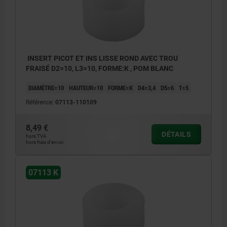
INSERT PICOT ET INS LISSE ROND AVEC TROU
FRAISÉ D2=10, L3=10, FORME:K , POM BLANC
DIAMÈTRE=10
HAUTEUR=10
FORME=K
D4=3,4
D5=6
T=5
Référence:
07113-110109
8,49 €
DÉTAILS
hors TVA
hors frais d’envoi
07113 K