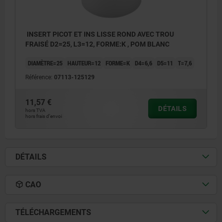
INSERT PICOT ET INS LISSE ROND AVEC TROU
FRAISÉ D2=25, L3=12, FORME:K , POM BLANC
DIAMÈTRE=25
HAUTEUR=12
FORME=K
D4=6,6
D5=11
T=7,6
Référence:
07113-125129
11,57 €
DÉTAILS
hors TVA
hors frais d’envoi
DÉTAILS
CAO
TÉLÉCHARGEMENTS