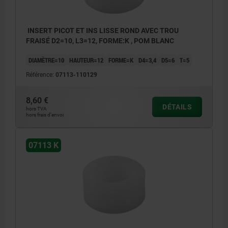
INSERT PICOT ET INS LISSE ROND AVEC TROU
FRAISÉ D2=10, L3=12, FORME:K , POM BLANC
DIAMÈTRE=10
HAUTEUR=12
FORME=K
D4=3,4
D5=6
T=5
Référence:
07113-110129
8,60 €
DÉTAILS
hors TVA
hors frais d’envoi
07113 K