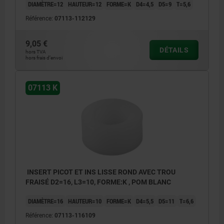
DIAMÈTRE=12
HAUTEUR=12
FORME=K
D4=4,5
D5=9
T=5,6
Référence:
07113-112129
9,05 €
DÉTAILS
hors TVA
hors frais d’envoi
07113 K
INSERT PICOT ET INS LISSE ROND AVEC TROU
FRAISÉ D2=16, L3=10, FORME:K , POM BLANC
DIAMÈTRE=16
HAUTEUR=10
FORME=K
D4=5,5
D5=11
T=6,6
Référence:
07113-116109