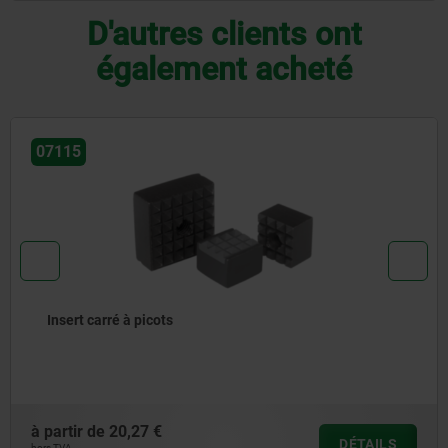
D'autres clients ont
également acheté
07113
Insert rond lisse ou à picots
à partir de
11,64 €
DÉTAILS
hors TVA