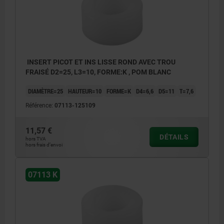
INSERT PICOT ET INS LISSE ROND AVEC TROU
FRAISÉ D2=25, L3=10, FORME:K , POM BLANC
DIAMÈTRE=25
HAUTEUR=10
FORME=K
D4=6,6
D5=11
T=7,6
Référence:
07113-125109
11,57 €
DÉTAILS
hors TVA
hors frais d’envoi
07113 K