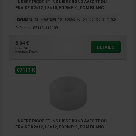
INSERT PICOT ET INS LISSE ROND AVEC TROU
FRAISÉ D2=12, L3=10, FORME:K , POM BLANC
DIAMÈTRE=12
HAUTEUR=10
FORME=K
D4=4,5
D5=9
T=5,6
Référence:
07113-112109
8,94 €
DÉTAILS
hors TVA
hors frais d’envoi
07113 K
INSERT PICOT ET INS LISSE ROND AVEC TROU
FRAISÉ D2=12, L3=12, FORME:K , POM BLANC