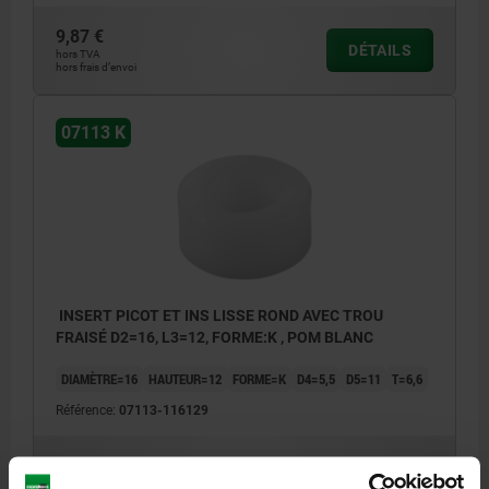
9,87 €
DÉTAILS
hors TVA
hors frais d’envoi
07113 K
INSERT PICOT ET INS LISSE ROND AVEC TROU
FRAISÉ D2=16, L3=12, FORME:K , POM BLANC
DIAMÈTRE=16
HAUTEUR=12
FORME=K
D4=5,5
D5=11
T=6,6
Référence:
07113-116129
10,02 €
DÉTAILS
hors TVA