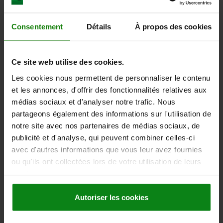
hors frais d’envoi
Consentement
Détails
À propos des cookies
07113 K
Ce site web utilise des cookies.
Les cookies nous permettent de personnaliser le contenu
et les annonces, d'offrir des fonctionnalités relatives aux
médias sociaux et d'analyser notre trafic. Nous
partageons également des informations sur l'utilisation de
INSERT PICOT ET INS LISSE ROND AVEC TROU
notre site avec nos partenaires de médias sociaux, de
FRAISÉ D2=20, L3=10, FORME:K , POM BLANC
publicité et d'analyse, qui peuvent combiner celles-ci
DIAMÈTRE=20
HAUTEUR=10
FORME=K
D4=6,6
D5=11
T=7,6
avec d'autres informations que vous leur avez fournies
Référence:
07113-120109
ou qu'ils ont collectées lors de votre utilisation de leurs
services.
11,00 €
DÉTAILS
hors TVA
Autoriser les cookies
hors frais d’envoi