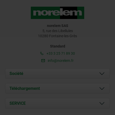
norelem SAS
5, rue des Libellules
10280 Fontaine-les-Grès
Standard
+33 3 25 71 89 30
info@norelem.fr
Société
À propos de nous
Téléchargement
Actualités
Documents
SERVICE
Contact