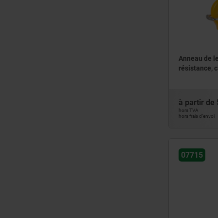
6500
8000
8500
Anneau de l
résistance, 
à partir de
hors TVA
hors frais d’envoi
07715