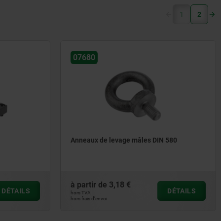
(current)
1
2
07680
Anneaux de levage mâles DIN 580
à partir de
3,18 €
DÉTAILS
DÉTAILS
hors TVA
hors frais d’envoi