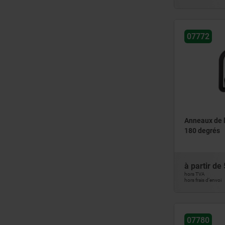
07772
Anneaux de l
180 degrés
à partir de
hors TVA
hors frais d’envoi
07780