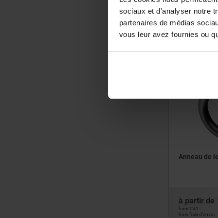
sociaux et d'analyser notre t
à partir de
partenaires de médias sociaux
hors TVA
vous leur avez fournies ou qu'
hors frais d’envoi
07750
Anneau de l
à partir de
hors TVA
hors frais d’envoi