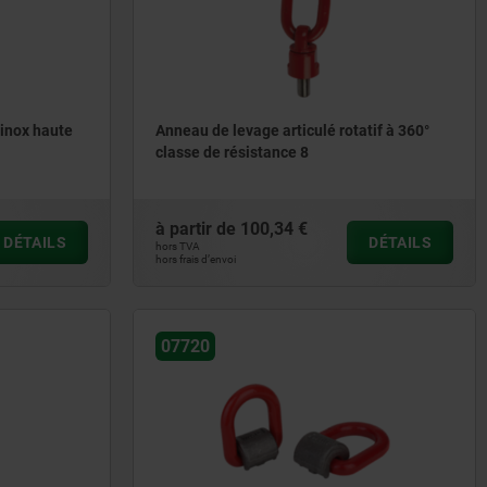
 inox haute
Anneau de levage articulé rotatif à 360°
classe de résistance 8
à partir de
100,34 €
DÉTAILS
DÉTAILS
hors TVA
hors frais d’envoi
07720