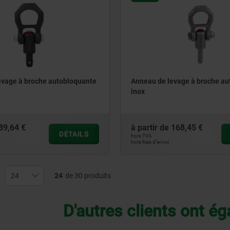
evage à broche autobloquante
Anneau de levage à broche au
inox
89,64 €
à partir de
168,45 €
DÉTAILS
hors TVA
hors frais d’envoi
24
de 30 produits
D'autres clients ont é