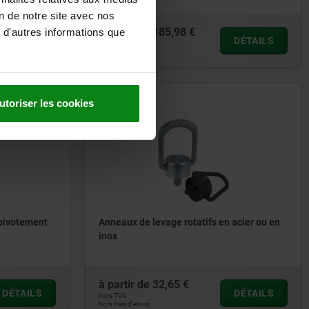
on de notre site avec nos
à partir de
185,98 €
 d'autres informations que
DÉTAILS
DÉTAILS
hors TVA
hors frais d’envoi
utoriser les cookies
07770
 pivotement
Anneaux de levage rotatifs en acier ou en
inox
à partir de
32,65 €
DÉTAILS
DÉTAILS
hors TVA
hors frais d’envoi