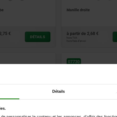
rbe
Manille droite
2,75 €
à partir de
2,68 €
DÉTAILS
hors TVA
hors frais d’envoi
07730
Détails
vage articulé 360 degrés
Anneaux de levage en acier av
ies.
sistance 10
U, pivotants à 360 degrés
e personnaliser le contenu et les annonces, d'offrir des fonctio