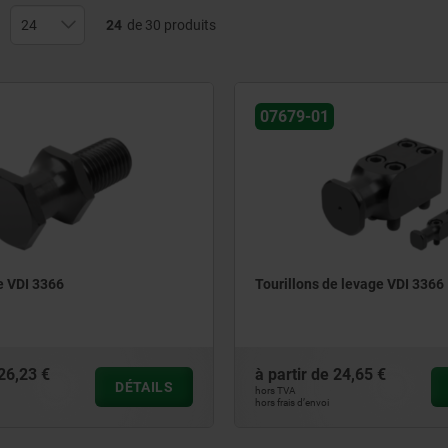
24
de 30 produits
07679-01
e VDI 3366
Tourillons de levage VDI 3366
26,23 €
à partir de
24,65 €
DÉTAILS
hors TVA
hors frais d’envoi