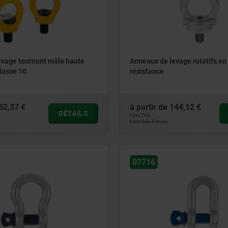
evage tournant mâle haute
Anneaux de levage rotatifs en
classe 10
résistance
52,37 €
à partir de
144,12 €
DÉTAILS
hors TVA
hors frais d’envoi
07716