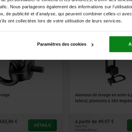
rafic. Nous partageons également des informations sur l'utilisati
66,72 €
à partir de
134,85 €
, de publicité et d'analyse, qui peuvent combiner celles-ci avec
DÉTAILS
hors TVA
ils ont collectées lors de votre utilisation de leurs services.
hors frais d’envoi
Paramètres des cookies
A
07752
evage
Anneaux de levage en acier à
latéral, pivotants à 360 degrés
163,86 €
à partir de
49,97 €
DÉTAILS
hors TVA
hors frais d’envoi