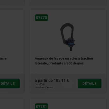
07775
acier
Anneaux de levage en acier à traction
latérale, pivotants à 360 degrés
à partir de
185,11 €
DÉTAILS
DÉTAILS
hors TVA
hors frais d’envoi
07781