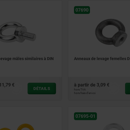
07690
evage mâles similaires à DIN
Anneaux de levage femelles D
11,79 €
à partir de
3,09 €
DÉTAILS
hors TVA
hors frais d’envoi
07695-01