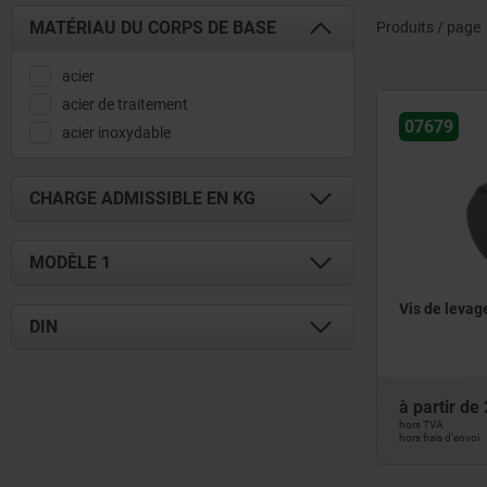
MATÉRIAU DU CORPS DE BASE
Produits / page
acier
acier de traitement
07679
acier inoxydable
CHARGE ADMISSIBLE EN KG
96,9
MODÈLE 1
173,4
244,8
Vis de levag
autobloquant
DIN
300
avec manille pivotante
320
avec protection Envirolox
DIN 580
400
droite
DIN 582
à partir de
500
fixe
hors TVA
similaires à DIN 580
hors frais d’envoi
510
forme lyre
similaires à DIN 582
630
modèle long