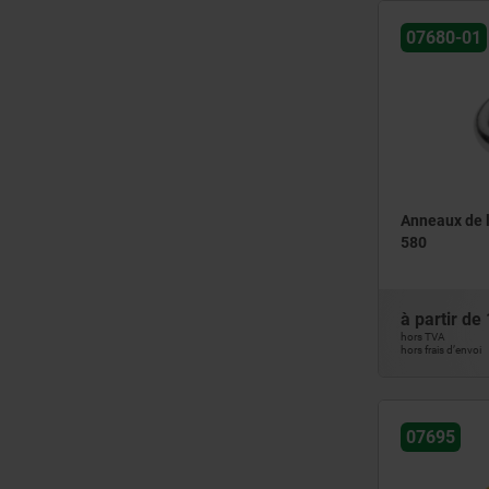
750
pivotant
07680-01
846,6
pivotant et tournant
1000
pivotante
1120
pour anneau de levage à broche
1250
Standard
1295,4
VDI3366
1500
2000
Anneaux de l
2300
580
2500
3150
à partir de
3200
hors TVA
hors frais d’envoi
3250
4500
4750
07695
5000
5300