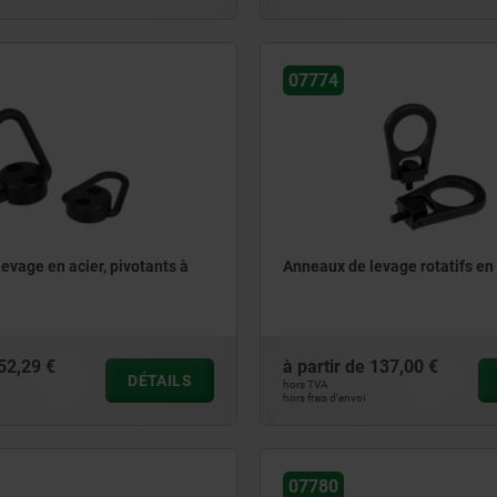
07774
evage en acier, pivotants à
Anneaux de levage rotatifs en 
52,29 €
à partir de
137,00 €
DÉTAILS
hors TVA
hors frais d’envoi
07780