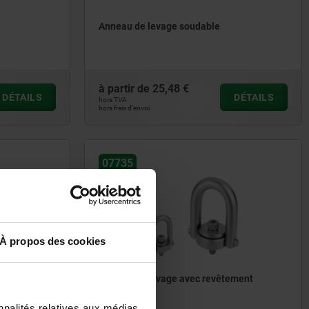
Anneau de levage soudable
à partir de
25,48 €
DÉTAILS
DÉTAILS
hors TVA
hors frais d’envoi
07735
À propos des cookies
ec étrier en
Anneau de levage avec revêtement
Envirolox®
nnalités relatives aux médias