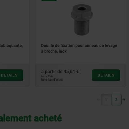
tobloquante,
Douille de fixation pour anneau de levage
à broche, inox
à partir de
45,81 €
DÉTAILS
DÉTAILS
hors TVA
hors frais d’envoi
(current)
1
2
galement acheté