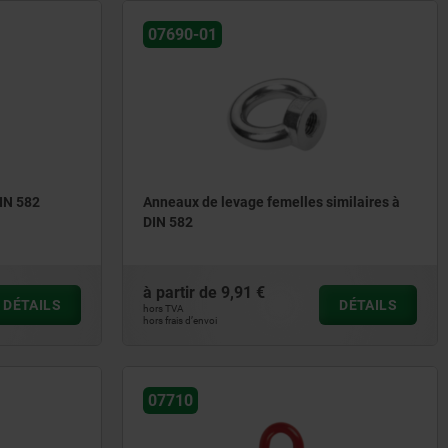
07690-01
IN 582
Anneaux de levage femelles similaires à
DIN 582
à partir de
9,91 €
DÉTAILS
DÉTAILS
hors TVA
hors frais d’envoi
07710