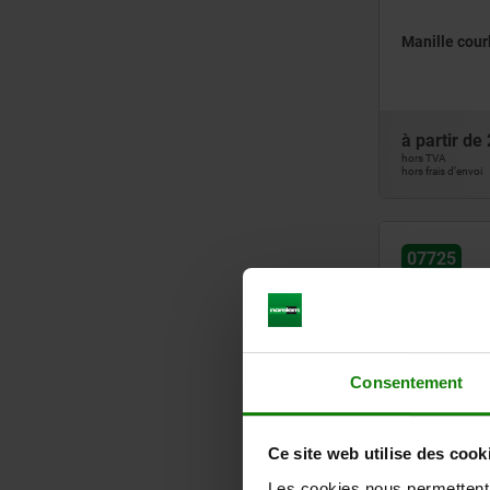
Manille cou
à partir de
hors TVA
hors frais d’envoi
07725
Consentement
Anneau de le
Ce site web utilise des cook
Classe de ré
Les cookies nous permettent d