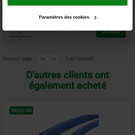
Billes de serrage aimantées
Paramètres des cookies
à partir de
1.307,05 €
DÉTAILS
hors TVA
hors frais d’envoi
Produits / page
7
de 7 produits
D'autres clients ont
également acheté
96520-05