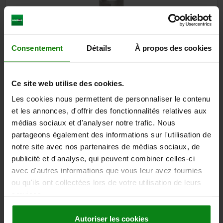
Broche pour douille magnétique
Consentement
Détails
À propos des cookies
Ce site web utilise des cookies.
à partir de
2,37 €
DÉTAILS
hors TVA
Les cookies nous permettent de personnaliser le contenu
hors frais d’envoi
et les annonces, d'offrir des fonctionnalités relatives aux
médias sociaux et d'analyser notre trafic. Nous
partageons également des informations sur l'utilisation de
09230
notre site avec nos partenaires de médias sociaux, de
publicité et d'analyse, qui peuvent combiner celles-ci
avec d'autres informations que vous leur avez fournies
ou qu'ils ont collectées lors de votre utilisation de leurs
services.
Autoriser les cookies