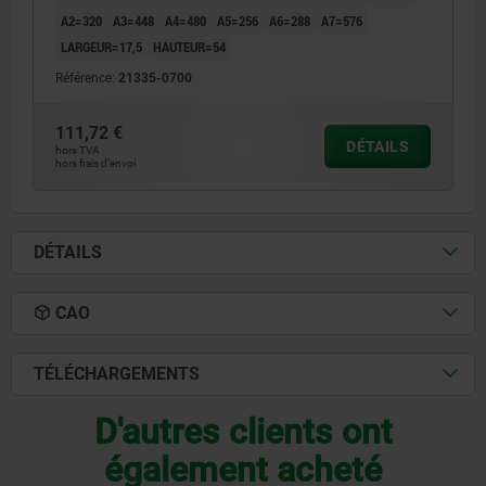
A2=320
A3=448
A4=480
A5=256
A6=288
A7=576
LARGEUR=17,5
HAUTEUR=54
Référence:
21335-0700
111,72 €
DÉTAILS
hors TVA
hors frais d’envoi
DÉTAILS
CAO
TÉLÉCHARGEMENTS
D'autres clients ont
également acheté