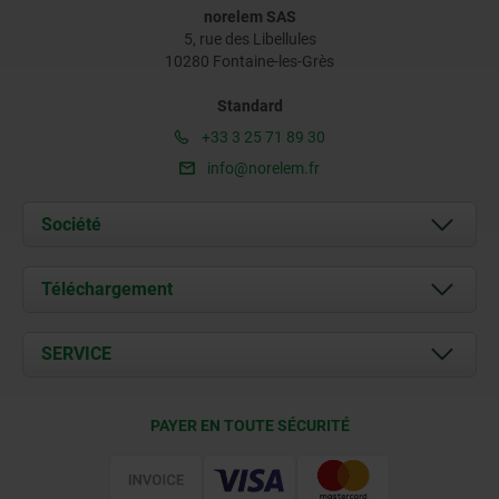
norelem SAS
5, rue des Libellules
10280 Fontaine-les-Grès
Standard
+33 3 25 71 89 30
info@norelem.fr
Société
À propos de nous
Téléchargement
Actualités
Documents
SERVICE
Contact
Conditions de livraison
PAYER EN TOUTE SÉCURITÉ
Certification