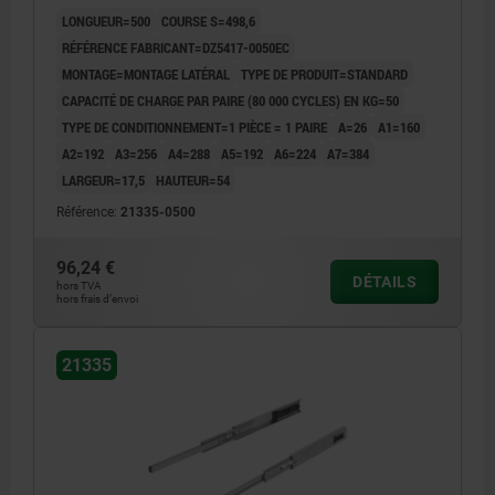
LONGUEUR=500
COURSE S=498,6
RÉFÉRENCE FABRICANT=DZ5417-0050EC
MONTAGE=MONTAGE LATÉRAL
TYPE DE PRODUIT=STANDARD
CAPACITÉ DE CHARGE PAR PAIRE (80 000 CYCLES) EN KG=50
TYPE DE CONDITIONNEMENT=1 PIÈCE = 1 PAIRE
A=26
A1=160
A2=192
A3=256
A4=288
A5=192
A6=224
A7=384
LARGEUR=17,5
HAUTEUR=54
Référence:
21335-0500
96,24 €
DÉTAILS
hors TVA
hors frais d’envoi
21335