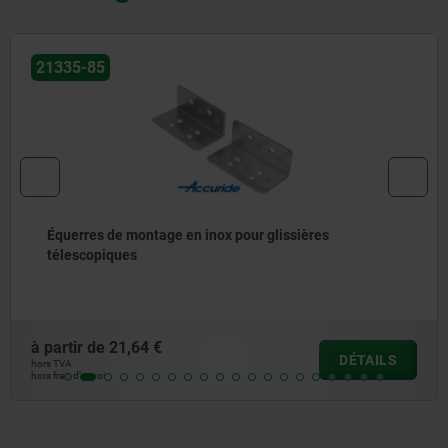
21334-35
sières
Glissières télescopiques en acier pou
super extension, résistance à la char
à partir de
66,77 €
DÉTAILS
hors TVA
hors frais d’envoi