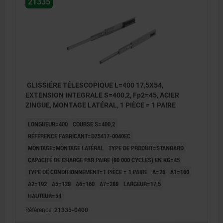
21335
GLISSIÉRE TÉLESCOPIQUE L=400 17,5X54,
EXTENSION INTEGRALE S=400,2, Fp2=45, ACIER
ZINGUE, MONTAGE LATÉRAL, 1 PIÈCE = 1 PAIRE
LONGUEUR=400
COURSE S=400,2
RÉFÉRENCE FABRICANT=DZ5417-0040EC
MONTAGE=MONTAGE LATÉRAL
TYPE DE PRODUIT=STANDARD
CAPACITÉ DE CHARGE PAR PAIRE (80 000 CYCLES) EN KG=45
TYPE DE CONDITIONNEMENT=1 PIÈCE = 1 PAIRE
A=26
A1=160
A2=192
A5=128
A6=160
A7=288
LARGEUR=17,5
HAUTEUR=54
Référence:
21335-0400