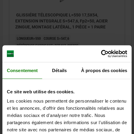
GLISSIÉRE TÉLESCOPIQUE L=550 17,5X54,
EXTENSION INTEGRALE S=547,6, Fp2=50, ACIER
ZINGUE, MONTAGE LATÉRAL, 1 PIÈCE = 1 PAIRE
LONGUEUR=550
COURSE S=547,6
RÉFÉRENCE FABRICANT=DZ5417-0055EC
MONTAGE=MONTAGE LATÉRAL
TYPE DE PRODUIT=STANDARD
CAPACITÉ DE CHARGE PAR PAIRE (80 000 CYCLES) EN KG=50
TYPE DE CONDITIONNEMENT=1 PIÈCE = 1 PAIRE
A=26
A1=192
Consentement
Détails
À propos des cookies
A2=224
A3=288
A4=320
A5=192
A6=224
A7=416
LARGEUR=17,5
HAUTEUR=54
Référence:
21335-0550
Ce site web utilise des cookies.
Les cookies nous permettent de personnaliser le contenu
97,79 €
et les annonces, d'offrir des fonctionnalités relatives aux
DÉTAILS
hors TVA
hors frais d’envoi
médias sociaux et d'analyser notre trafic. Nous
partageons également des informations sur l'utilisation de
notre site avec nos partenaires de médias sociaux, de
21335