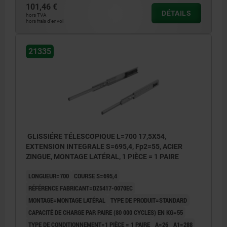
101,46 €
DÉTAILS
hors TVA
hors frais d’envoi
21335
GLISSIÉRE TÉLESCOPIQUE L=700 17,5X54,
EXTENSION INTEGRALE S=695,4, Fp2=55, ACIER
ZINGUE, MONTAGE LATÉRAL, 1 PIÈCE = 1 PAIRE
LONGUEUR=700
COURSE S=695,4
RÉFÉRENCE FABRICANT=DZ5417-0070EC
MONTAGE=MONTAGE LATÉRAL
TYPE DE PRODUIT=STANDARD
CAPACITÉ DE CHARGE PAR PAIRE (80 000 CYCLES) EN KG=55
TYPE DE CONDITIONNEMENT=1 PIÈCE = 1 PAIRE
A=26
A1=288