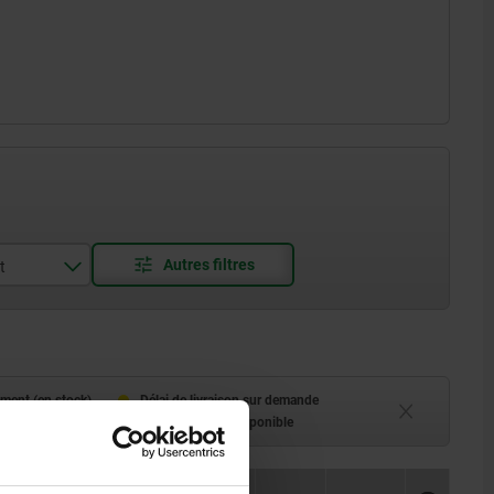
t
d
ment (en stock)
Délai de livraison sur demande
 à 2 semaines
Actuellement indisponible