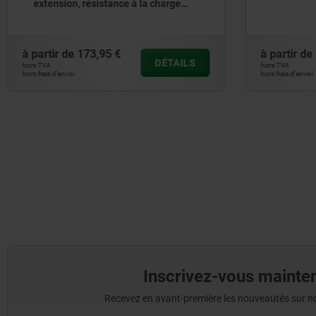
intégrale
jusqu’à 
à partir de
59,35 €
à partir d
DÉTAILS
hors TVA
hors TVA
hors frais d’envoi
hors frais d’envo
Inscrivez-vous mainten
Recevez en avant-première les nouveautés sur nos 