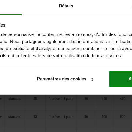
Détails
e
Type de
Capacité
Type de
A
A1
A2
DZ5517-5060
produit
de
conditionnement
charge par
paire en
kg
DZ5517-5070
ies.
e
standard
51
1 pièce = 1 paire
50
250
250
e personnaliser le contenu et les annonces, d'offrir des fonctio
rafic. Nous partageons également des informations sur l'utilisati
e
standard
53
1 pièce = 1 paire
50
300
300
, de publicité et d'analyse, qui peuvent combiner celles-ci avec
ils ont collectées lors de votre utilisation de leurs services.
e
standard
55
1 pièce = 1 paire
50
350
350
Paramètres des cookies
A
e
standard
55
1 pièce = 1 paire
50
400
400
e
standard
55
1 pièce = 1 paire
50
450
450
e
standard
53
1 pièce = 1 paire
50
500
500