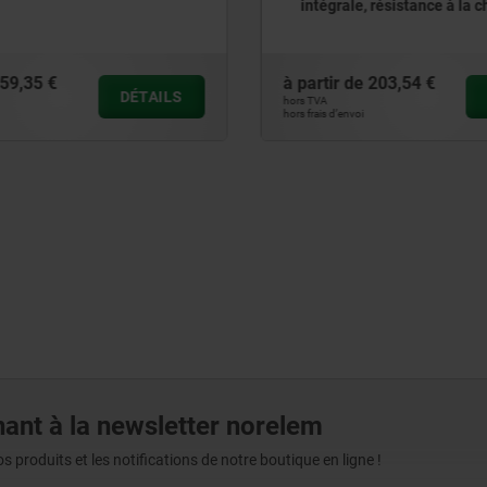
, résistance à la charge
résistance à la charge jus
90 kg
e
203,54 €
à partir de
232,79 €
DÉTAILS
hors TVA
i
hors frais d’envoi
ant à la newsletter norelem
produits et les notifications de notre boutique en ligne !