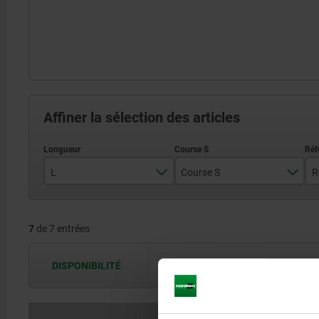
Affiner la sélection des articles
L
Course S
R
350
374
7
de 7 entrées
400
424
450
473
DISPONIBILITÉ
Les disponibilités sont actualisées plus
500
522
550
571