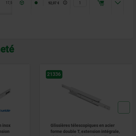
17,5
53,4
92,07 €
heté
21334-63
n acier
Glissières télescopiques en acier
intégrale,
pour montage latéral, super