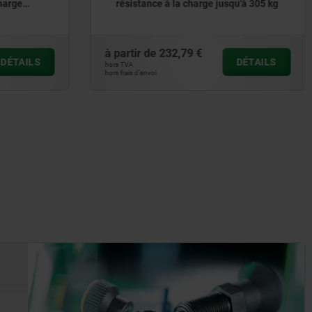
qu'à 305 kg
extension, résistance à la charge
jusqu'à 68 kg
à partir de
151,17 €
DÉTAILS
DÉTAILS
hors TVA
hors frais d’envoi