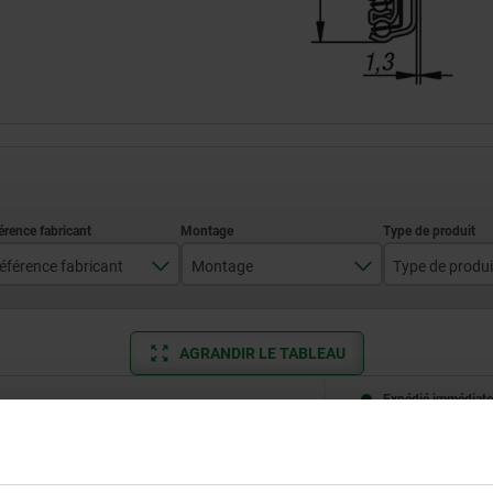
éférence fabricant
Montage
Type de produi
DZ5517-5035
montage latéral
standar
AGRANDIR LE TABLEAU
DZ5517-5040
DZ5517-5045
Expédié immédiate
ieurs fois par jour à intervalles réguliers.
Expédition sous 1
DZ5517-5050
DZ5517-5055