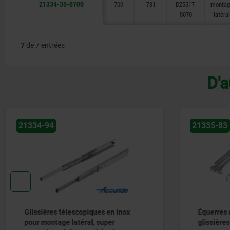
21334-35-0700
700
731
DZ5517-
montag
5070
latéral
7
de 7 entrées
D'a
21335-83
21334-9
Équerres de montage en acier pour
Glissièr
glissières télescopiques
pour mon