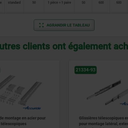
e
standard
50
1 pièce = 1 paire
50
600
600
AGRANDIR LE TABLEAU
utres clients ont également ac
3
21336
es télescopiques en inox
Glissières télescopiques e
tage latéral, extension
forme double T, extension 